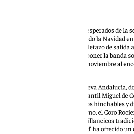
Era uno de los momentos más esperados de la sema
El cantante
Pitingo
ha enciendido la Navidad en
Andalucía y, con ello, da el pistoletazo de salida a 
artista ha sido el encargado de poner la banda 
concierto en este viernes 28 de noviembre al en
núcleos de Marbella.
No se queda atrás el caso de Nueva Andalucía, 
las 17.30 horas, en el Parque Infantil Miguel de 
incorporado animación, castillos hinchables y 
para los más pequeños. Asimismo, el Coro Rocie
interpretado una selección de villancicos tradici
Zambomba ‘Mar y Bella Navidad’ ha ofrecido un