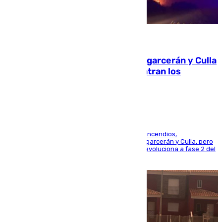
08.08.2026
Incendios de Castellón: Sierra Engarcerán y Culla
evolucionan positivamente y centran los
esfuerzos en Tírig
La UME se suma al operativo de control de los incendios,
progresando adecuadamente los de Sierra Engarcerán y Culla, pero
centrando todo el empeño en el de Culla, que evoluciona a fase 2 del
PEIF