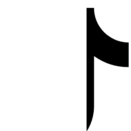
Ir
Tiktok
al
contenido