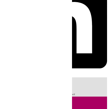
HOY
|
Sucesos
Fútbol
LaLiga
Primera División
Guardia Civil