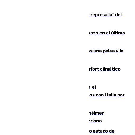
Italia responde ante las "medidas de represalia" del
Gobierno de Sánchez
El Sevilla se desinfla ante el Leverkusen en el último
ensayo (1-2)
Tensión en la prisión de Alhaurín tras una pelea y la
incautación de un punzón
Málaga contabiliza 148 zonas de confort climático
para enfrentar las altas temperaturas
Marlaska notifica a la Unión Europea el
restablecimiento de controles fronterizos con Italia por
vía aérea y marítima
Hallan sin vida al granadino con Alzhéimer
desaparecido hace una semana en Churriana
Encuentran un cadáver en avanzado estado de