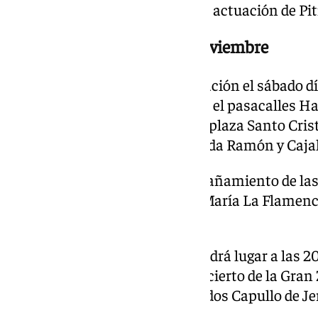
20.00 horas y fue seguido por la actuación de Pit
Marbella, el sábado 29 de noviembre
Marbella inaugurará su iluminación el sábado dí
una agenda que comenzará con el pasacalles Hada
18.30 horas, con salida desde la plaza Santo Crist
histórico hasta llegar a la avenida Ramón y Cajal
El desfile contará con el acompañamiento de la
Alba Urbano, Danza Marbella, María La Flamen
Muévete.
El encendido del alumbrado tendrá lugar a las 2
y Cajal, y estará seguido del concierto de la G
de Jerez’, con los artistas invitados Capullo de 
y Rafael Soto.