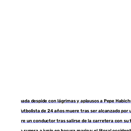
Granada despide con lágrimas y aplausos a Pepe Habich
Un futbolista de 24 años muere tras ser alcanzado por 
Muere un conductor tras salirse de la carretera con su 
Julio supera a junio en basura marina: el litoral occid