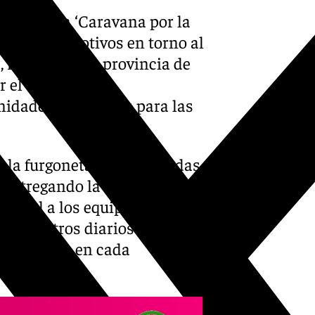
 martes la ‘Caravana por la
lados con motivos en torno al
 recorrerán la provincia de
rzar el compromiso
unidades y derechos para las
o la furgoneta harán paradas
, entregando la cartelería
ucional a los equipos técnicos
 kilómetros diarios y servirá
rogramadas en cada