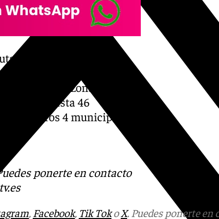
 ruta para que la campaña
 que los municipios más
yectos por la zona del
r a visitar hasta 46
ales y otros 4 municipios
s
 Puedes ponerte en contacto
v.es
tagram
,
Facebook
,
Tik Tok
o
X
. Puedes ponerte en 