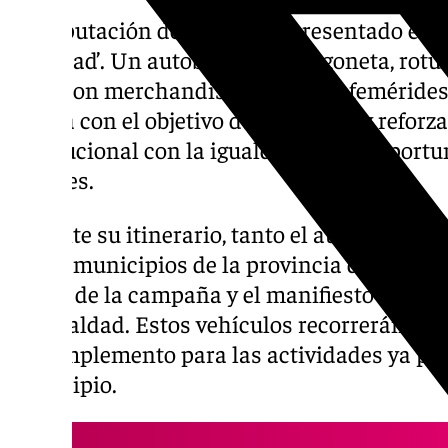
La Diputación de Sevilla ha presentado este
Igualdad’. Un autobús y una furgoneta, rotu
8M y con merchandising de esta efemérides,
Sevilla con el objetivo de visibilizar y refo
institucional con la igualdad real de oport
mujeres.
Durante su itinerario, tanto el autobús com
en los municipios de la provincia de Sevilla
oficial de la campaña y el manifiesto instit
de igualdad. Estos vehículos recorrerán 300
de complemento para las actividades ya p
municipio.