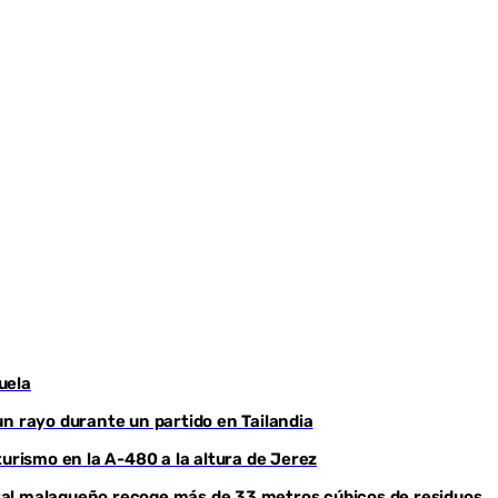
uela
un rayo durante un partido en Tailandia
turismo en la A-480 a la altura de Jerez
ental malagueño recoge más de 33 metros cúbicos de residuos