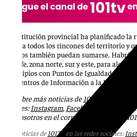
La institución provincial ha planificado la
llegue a todos los rincones del territorio y
alejados también puedan sumarse. Habrá tra
Aljarafe, zona norte, sur y este, para alcanza
municipios con Puntos de Igualdad Municip
con Centros de Información a la Mujer.
Descubre más noticias de
101Tv
en las rede
sociales:
Instagram
,
Facebook
,
Tik Tok
o
X
.
con nosotros en el correo
informativos@101t
Más noticias de
101TV
en las redes sociales:
Ins