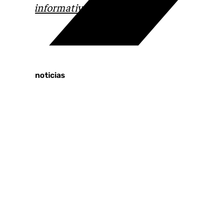
correo
informativos@101tv.es
Tags:
Últimas noticias