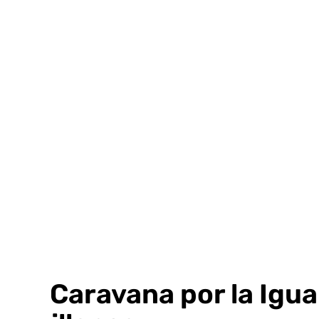
Ir
al
contenido
La ‘Caravana por la Igu