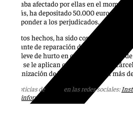
no estaba afectado por ellas en el momento 
Además, ha depositado 50.000 euros como 
corresponder a los perjudicados.
Por estos hechos, ha sido condenado por un 
atenuante de reparación del daño, a 18 años
delito leve de hurto en concurso con otro d
cuales se le aplican otros dos años de cárcel
indemnización de los familiares con más de
Más noticias de
101TV
en las redes sociales:
Ins
correo
informativos@101tv.es
Tags: