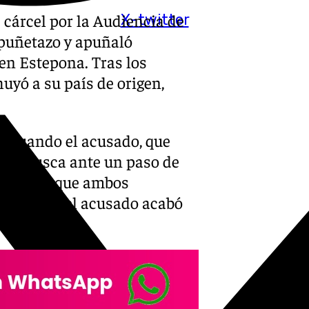
cárcel por la Audiencia de
X-twitter
 puñetazo y apuñaló
 en Estepona. Tras los
uyó a su país de origen,
0, cuando el acusado, que
rma brusca ante un paso de
entonces que ambos
solución, el acusado acabó
ja.