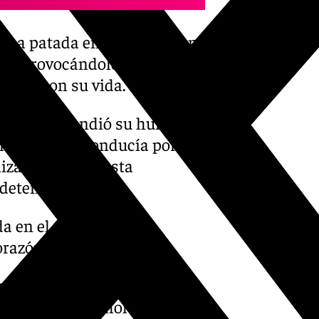
o una patada en el pecho y una
zón, provocándole una
cabó con su vida.
sado emprendió su huida.
l coche que conducía por las
lizado y viajó hasta
 detención.
ada en el pecho y una
corazón
os” en el momento de su
umidor de alcohol y drogas,