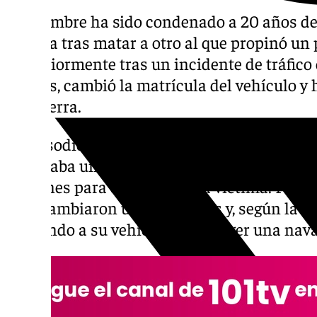
Un hombre ha sido condenado a 20 años de 
Málaga tras matar a otro al que propinó un
posteriormente tras un incidente de tráfico
hechos, cambió la matrícula del vehículo y h
Inglaterra.
El episodio tuvo lugar en noviembre de 202
manejaba un coche de alquiler, frenó de fo
peatones para que cruzase la víctima. Fue 
intercambiaron unas palabras y, según la re
volviendo a su vehículo para coger una nava