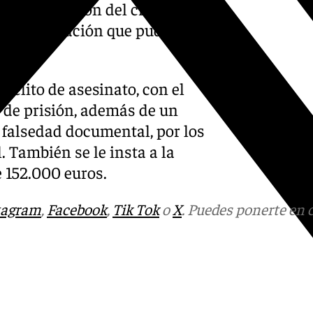
de la comisión del crimen.
indemnización que pudiera
delito de asesinato, con el
 de prisión, además de un
e falsedad documental, por los
. También se le insta a la
 152.000 euros.
tagram
,
Facebook
,
Tik Tok
o
X
. Puedes ponerte en 