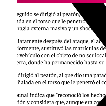
Acto seguido se dirigió al peatón, al que di
puñalada en el torso que le penetró el cora
hemorragia externa masiva y un shock que a
Inmediatamente después del ataque, el acu
Posteriormente, sustituyó las matrículas de
de otro vehículo con el objeto de no ser loca
Inglaterra, donde ha permanecido hasta su
se dirigió al peatón, al que dio una pat
puñalada en el torso que le penetró el 
El Tribunal indica que “reconoció los hech
detención y considera que, aunque era cons