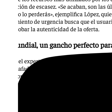
sensación de escasez. «Se acaban, son las 
ahora o lo perderás», ejemplifica López, qui
sentimiento de urgencia busca que el usuar
comprobar la autenticidad de la oferta.
El Mundial, un gancho perfecto par
Según el experto, el campeonato reúne todo
los estafadores: millones de búsquedas, co
emocional.
«Utilizan este evento, el Mundial, como un
millones de búsquedas, transacciones y sob
emocional», explica.