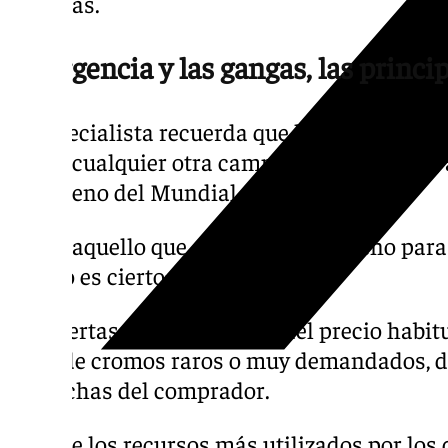
víctimas.
La urgencia y las gangas, las princi
El especialista recuerda que los mecanismo
los de cualquier otra campaña de phishing,
fenómeno del Mundial.
«Todo aquello que es demasiado bueno para 
que no es cierto», resume.
Las ofertas muy por debajo del precio habit
trata de cromos raros o muy demandados, d
sospechas del comprador.
Otro de los recursos más utilizados por los 