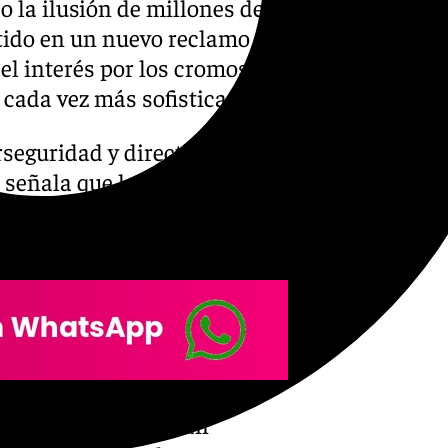
 la ilusión de millones de
rtido en un nuevo reclamo
el interés por los cromos y
s cada vez más sofisticadas.
rseguridad y director para el
señala que los grandes
orme impacto mediático que
útbol genera un gran