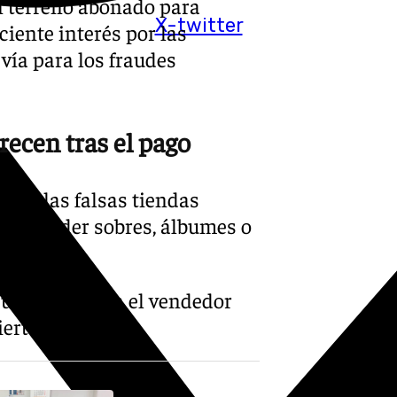
n terreno abonado para
X-twitter
eciente interés por las
vía para los fraudes
recen tras el pago
can las falsas tiendas
ulan vender sobres, álbumes o
cuta la compra el vendedor
ierte López.