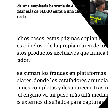
Detenida una empleada bancaria de Almería
por estafar más de 14.000 euros a una clienta
de Granada
En muchos casos, estas páginas copian la i
oficiales o incluso de la propia marca de lo
supuestos productos exclusivos que nunca 
comprador.
A ello se suman los fraudes en plataformas
particulares, donde los estafadores anunci
colecciones completas y desaparecen tras re
casos, el engaño va un paso más allá media
enlaces externos diseñados para capturar l