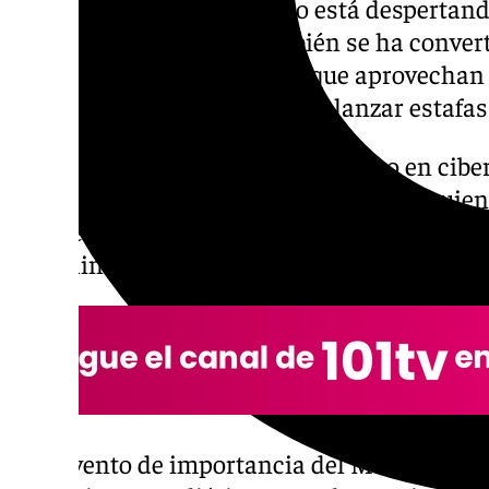
El Mundial de 2026 no solo está despertando
aficionados al fútbol. También se ha conve
para los ciberdelincuentes, que aprovechan 
las colecciones oficiales para lanzar estafa
Así lo explica Miguel López, experto en cibe
Sur de EMEA en Barracuda Networks, quien 
acontecimientos deportivos generan un en
los delincuentes utilizan como gancho.
«Un evento de importancia del Mundial de f