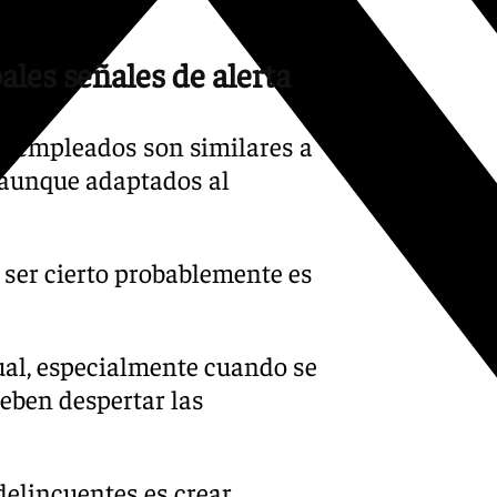
pales señales de alerta
s empleados son similares a
 aunque adaptados al
ser cierto probablemente es
ual, especialmente cuando se
eben despertar las
delincuentes es crear