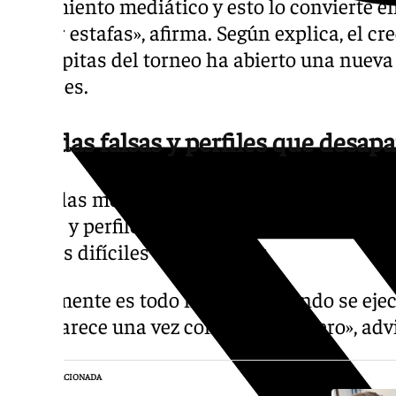
movimiento mediático y esto lo convierte e
recibir estafas», afirma. Según explica, el cr
estampitas del torneo ha abierto una nueva 
digitales.
Tiendas falsas y perfiles que desapa
Entre las modalidades más habituales desta
online y perfiles en redes sociales que sim
cromos difíciles de conseguir.
«Realmente es todo mentira. Cuando se eje
desaparece una vez consigue el dinero», adv
NOTICIA RELACIONADA