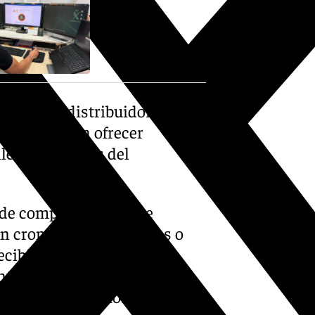
magen de distribuidores
s cromos para ofrecer
llegan a manos del
 de compraventa entre
an cromos muy cotizados o
cibir el dinero. En otros
nte falsos marketplaces o
os datos bancarios de las