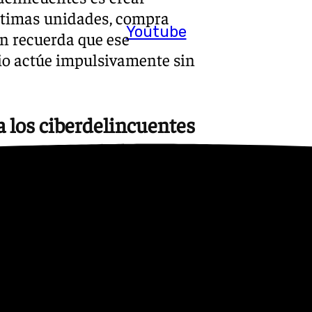
últimas unidades, compra
Youtube
en recuerda que ese
io actúe impulsivamente sin
a los ciberdelincuentes
s los ingredientes que buscan
mpras y un fuerte componente
 gancho porque concentra
re todo es algo muy