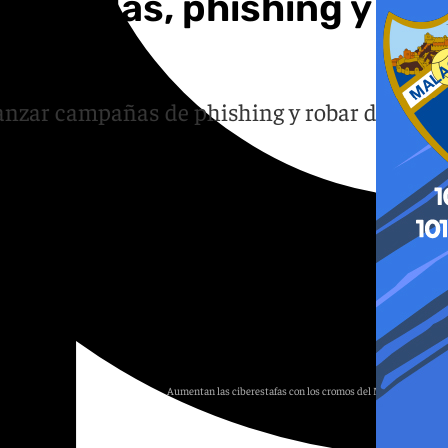
s tiendas, phishing y
lanzar campañas de phishing y robar datos
Aumentan las ciberestafas con los cromos del Mundial 2026.
101TV