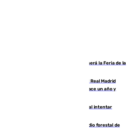
Talleres, escape room y música: así será la Feria de la
Juventud Cofrade de Málaga
El fichaje más caro de la historia del Real Madrid
costaba 105 millones de euros menos hace un año y
jugaba en Leganés
Ceuta suma 82 fallecidos en el mar al intentar
cruzar la frontera española
Huelva eleva a emergencia el incendio forestal de
Niebla