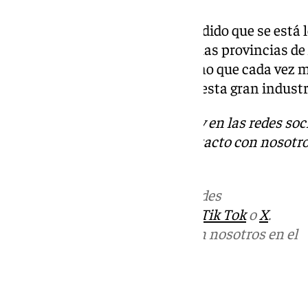
El presidente también ha defendido que se está 
viajeros «crezcan en casi todas las provincias de
concentren en un solo lugar, sino que cada vez má
región «se abre y se incorpore a esta gran industr
Descubre más noticias de 101Tv en las redes soc
Tok
o
X
. Puedes ponerte en contacto con nosotro
informativos@101tv.es
Más noticias de
101TV
en las redes
sociales:
Instagram
,
Facebook
,
Tik Tok
o
X
.
Puedes ponerte en contacto con nosotros en el
correo
informativos@101tv.es
Tags: