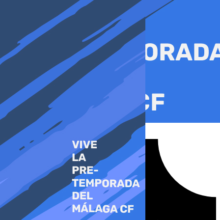
Ir
al
contenido
Tiktok