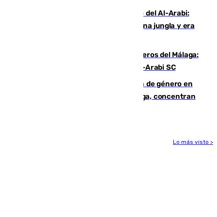
Juanfran Funes, sobre el duro juego del Al-Arabi:
“Por momentos nos hemos metido en una jungla y era
hasta peligroso”
Ya se han estrenado los tres delanteros del Málaga:
Eneko Jauregui, bigoleador contra el Al-Arabi SC
35 mujeres asesinadas por violencia de género en
España en este 2026: Andalucía y Málaga, concentran
el foco de la tragedia
Lo más visto >
Más noticias
Ver más >