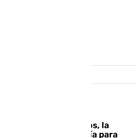
Andalucía
37 millones de viajeros, la
previsión de Andalucía para