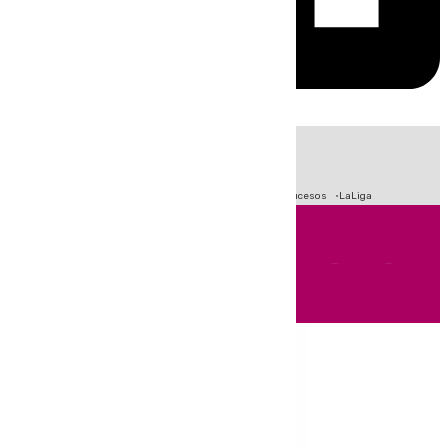
HOY
|
Fútbol
Primera División
Crisis Migratoria en Ceuta
Sucesos
LaLiga
Andalucía