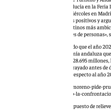
tras inaugurar el stand de Andalucía en la Feria
2025 que ha comenzado este miércoles en Madrid
andaluz ha desglosado los datos positivos y ar
Andalucía «como uno de los destinos más ambici
viajar «cientos de miles, millones de personas»,
Así, Juanma Moreno ha resaltado que el año 2024 
generó un impacto en la economía andaluza que 
millones de euros; en concreto, 28.695 millones, 
nuestra historia», según ha subrayado antes de
crecimiento nominal del 13,3% respecto al año 2
https://www.101tv.es/juanma-moreno-pide-pru
amenaza-arancelaria-de-trump-la-confrontacio
De igual modo, el presidente ha puesto de relieve