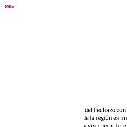
Miguel Alfonso
miércoles, 22 enero 2025, 14:30
Compartir:
‘Andalusian Crush’
, la campaña del flechazo con
porque la maquinaría turística de la región es i
comunidad autónoma acude a la gran Feria Inter