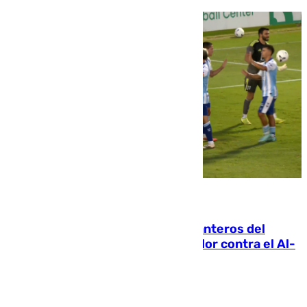
06.08.2026
Ya se han estrenado los tres delanteros del
Málaga: Eneko Jauregui, bigoleador contra el Al-
Arabi SC