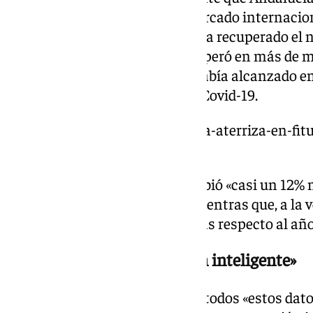
destinos más atractivos del mercado internacion
que la comunidad autónoma «ha recuperado el n
internacionales», y en 2024 «superó en más de me
visitantes extranjeros que se había alcanzado en 
declaración de la pandemia de Covid-19.
https://www.101tv.es/andalucia-aterriza-en-fit
increible/
De esta manera, Andalucía recibió «casi un 12% 
de viajeros internacionales», mientras que, a la v
turistas nacionales, un 2,2% más respecto al añ
Apostar por una «promoción inteligente»
El presidente ha sostenido que todos «estos dato