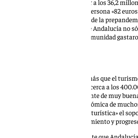
5,5%» en Andalucía «hasta llegar a los 36,2 millo
2024, y gastaron de media por persona «82 euros
y un 21% más que el último año de la prepandemi
presumir a continuación de que Andalucía no só
sino que los que llegaron a la comunidad gastar
objetivo» de la Junta.
Crecer en empleo, la clave
El presidente ha detallado además que el turism
de ocupación en Andalucía se acerca a los 400.
año anterior», por lo que es «fuente de muy buen
calidad, y para la actividad económica de mucho
han encontrado en la industria turística» el sopo
«posibilidad de desarrollo, crecimiento y progres
Moreno ha subrayado igualmente que Andalucía 