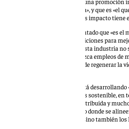
casualidad», sino «resultado de una promoción i
del turista que más nos interesa», y que es «el qu
las épocas del año en que menos impacto tiene en
Dicho esto, Moreno ha argumentado que «es el m
transformación, de hacer transiciones para mejo
turismo, para apostar por que esta industria 
duradera, sino que además ofrezca empleos de m
también y tengan la capacidad de regenerar la v
nuestra tierra».
Así, ha indicado que la Junta está desarrollando
fortaleciendo una industria más sostenible, en 
la propia convivencia, mejor distribuida y much
fomente «un modelo equilibrado donde se alinee
los visitantes y de la industria, sino también los 
«empleo estable».