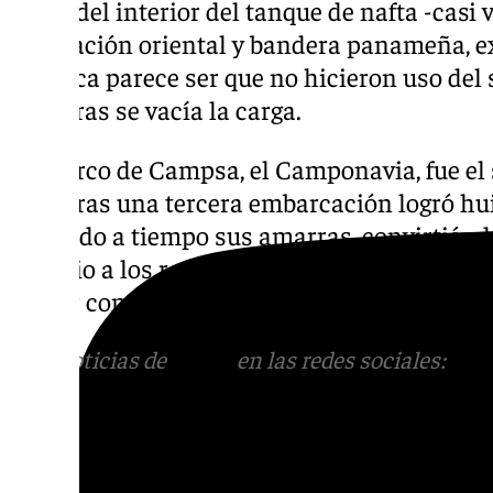
gases del interior del tanque de nafta -casi
tripulación oriental y bandera panameña, ex
la época parece ser que no hicieron uso del 
mientras se vacía la carga.
Un barco de Campsa, el Camponavia, fue el 
Mientras una tercera embarcación logró huir
soltando a tiempo sus amarras, convirtiénd
servicio a los remolcadores que evacuaban a
al mar con vida.
Más noticias de
101TV
en las redes sociales:
Ins
correo
informativos@101tv.es