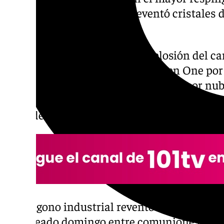
espantoso estruendo que reventó cristales 
lavaderos.
En el muelle de refinería la explosión del 
pasó a la historia como el Petrogen One por
y afectó al Camponavia, provocó la peor nube
Bahía de Algeciras cubriendo los municipios
resto de poblaciones.
El polígono industrial reventó los corazone
un soleado domingo entre comuniones y fam