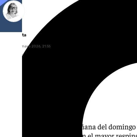
Ana Villalta
martes, 26 mayo 2026, 21:55
Compartir:
A las 11.10 horas de la mañana del domingo 
campogibraltareños dieron el mayor respingo