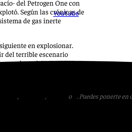
 vacío- del Petrogen One con
plotó. Según las crónicas de
Youtube
sistema de gas inerte
siguiente en explosionar.
 del terrible escenario
ose en la nodriza que dio
 los tripulantes que saltaron
tagram
,
Facebook
,
Tik Tok
o
X
. Puedes ponerte en 