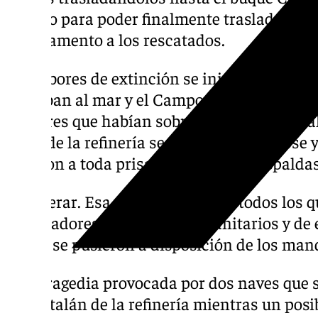
aislado para poder finalmente trasladar hast
Campamento a los rescatados.
Las labores de extinción se iniciaron de inm
lanzaban al mar y el Camponavia se hundi
hombres que habían sobrevivido saltaban a
nafta de la refinería seguían prendiéndose 
salieron a toda prisa dejando a sus espaldas
Refrigerar. Esa fue la orden para todos los 
Trabajadores, profesionales sanitarios y d
Todos se pusieron a disposición de los man
Una tragedia provocada por dos naves que 
el pantalán de la refinería mientras un posib