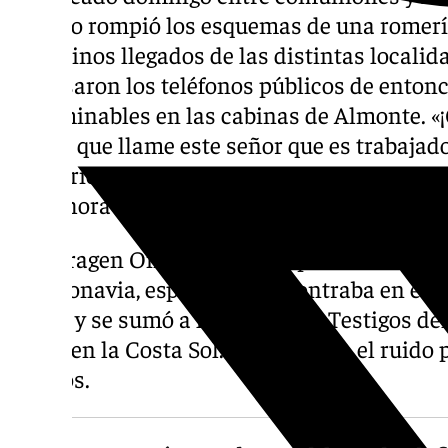
incluso rompió los esquemas de una romería
peregrinos llegados de las distintas locali
colapsaron los teléfonos públicos de enton
interminables en las cabinas de Almonte. «¡Q
¡Dejad que llame este señor que es trabajado
solidarios desde que la noticia que se difun
a esa hora de la mañana.
El Petragen One, de bandera panameña, des
Camponavia, español, se encontraba en el pa
Cepsa y se sumó a la explosión. Testigos d
sintió en la Costa Sol. En Marbella el ruido 
vecinos.