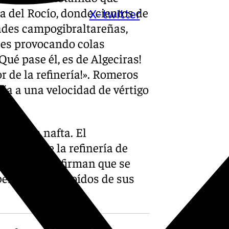
 del Rocío, donde cientos de
X-twitter
dades campogibraltareñas,
ces provocando colas
ué pase él, es de Algeciras!
r de la refinería!». Romeros
día a una velocidad de vértigo
cargaba nafta. El
ntalán de la refinería de
el momento afirman que se
penetró en los oídos de sus