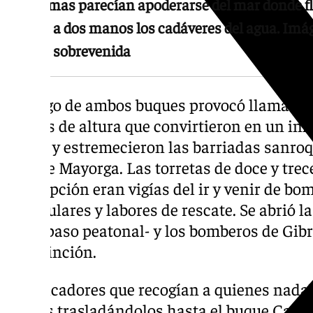
Las llamas parecían apoderarse del mar donde fl
sacaba a dos manos los cadáveres del agua. Im
batalla sobrevenida
El fuego de ambos buques provocó llamas d
metros de altura que convirtieron en un inf
Cepsa y estremecieron las barriadas sanr
Puente Mayorga. Las torretas de doce y trec
Concepción eran vigías del ir y venir de b
particulares y labores de rescate. Se abrió l
tenía paso peatonal- y los bomberos de Gibr
de extinción.
Remolcadores que recogían a quienes nada
llamas trasladándolos hasta el buque Cam