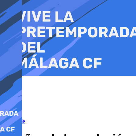
Ir
al
contenido
Efeméride