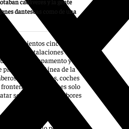
otaban cadáveres y la gente
ágenes dantescas como de una
e los doscientos cincuenta
ierno las instalaciones de
oqueñas de Campamento y
e plantas de La Línea de la
omberos, ambulancias, coches
a frontera -que entonces solo
atar se unieron a las labores
ban apartándose de las
porubio que pudo permanecer