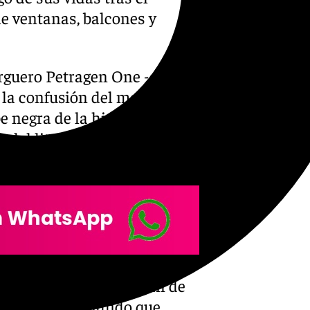
de ventanas, balcones y
carguero Petragen One -que
 la confusión del momento- ,
 negra de la historia de la
 del litoral, alcanzando al
s de quienes disfrutaban de
ilias. Un estallido que