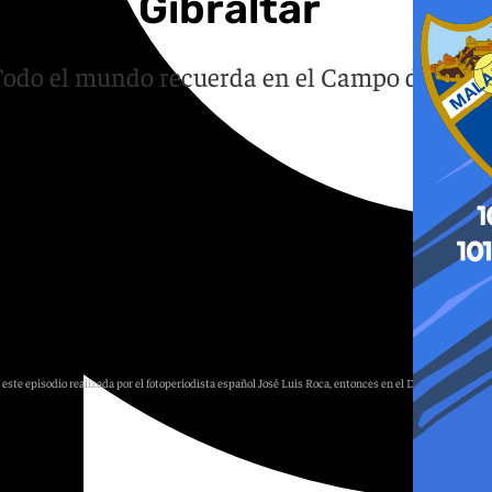
mpo de Gibraltar
. Todo el mundo recuerda en el Campo de
 este episodio realizada por el fotoperiodista español José Luis Roca, entonces en el Diario de Cádiz
101TV