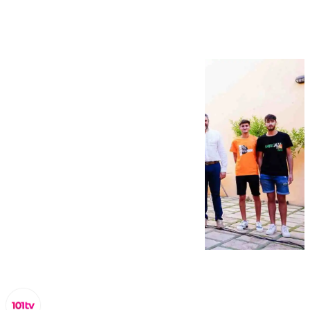
de ‘Naranjazz’