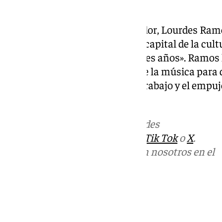
Lourdes Ramos».
Por su parte, la alcaldesa de Gádor, Lourdes Ramo
semana nuestro pueblo será la capital de la cultu
este gran festival que cumple tres años». Ramo
todas las personas que les guste la música para 
realidad gracias al esfuerzo, el trabajo y el empu
de Gádor.
Más noticias de
101TV
en las redes
sociales:
Instagram
,
Facebook
,
Tik Tok
o
X
.
Puedes ponerte en contacto con nosotros en el
correo
informativos@101tv.es
Tags:
Últimas noticias