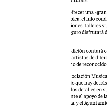
El Festival Naranjazz promete ofrecer una «gran
actividades que tienen en la música, el hilo condu
«conciertos, pasacalles, exposiciones, talleres y
para todo tipo de público, que seguro disfrutará
se ha preparado para el evento».
Alonso ha destacado que «esta edición contará 
más específicas para músicos y artistas de dife
masterclass y talleres, de la mano de reconocido
El delegado ha felicitado a «la Asociación Musical
Nieves Alonso, por todo el trabajo que hay detrá
características, cuidando todos los detalles en s
mismo tiempo, es muy importante el apoyo de la
Diputación Provincial de Almería, y el Ayuntamie