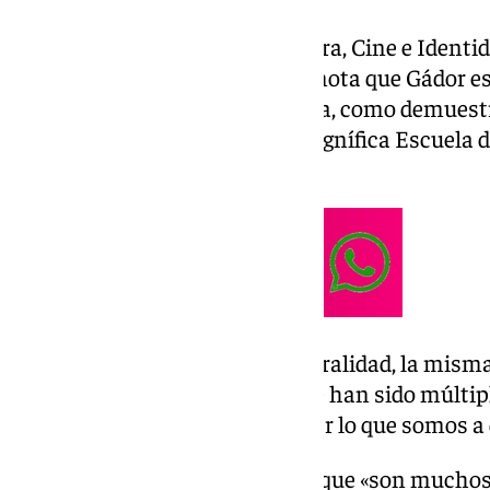
La diputada provincial de Cultura, Cine e Ident
Morales, ha trasladado en una nota que Gádor es
cultura y en especial a la música, como demuestr
agrupaciones que posee y la magnífica Escuela 
inauguró este mismo verano».
«El jazz es fusión, es multiculturalidad, la mism
en este valle del Andarax, donde han sido múltipl
han dejado su impronta para ser lo que somos a 
Del mismo modo, ha explicado que «son muchos 