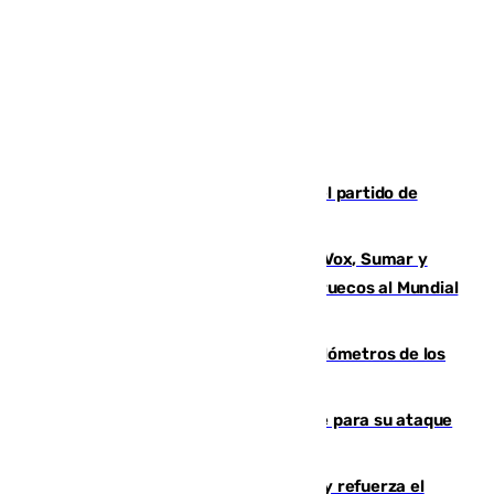
Sigue en directo la retransmisión del partido de
pretemporada Málaga-Al-Arabi
La crisis migratoria de Ceuta une a Vox, Sumar y
Podemos contra la candidatura de Marruecos al Mundial
2030
Diputación limpia de residuos 170 kilómetros de los
principales caminos del Rocío en Sevilla
El Real Madrid ficha a Yan Diomande para su ataque
por 125 millones
El Gobierno instala duchas y baños y refuerza el