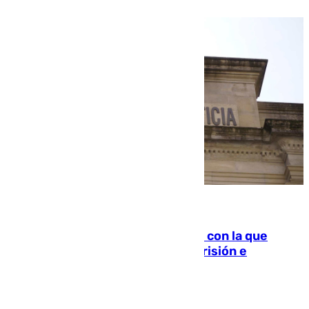
06.08.2026
Agrede sexualmente a una mujer con la que
quedó por Instagram: dos años prisión e
indemnización de 9.000 euros