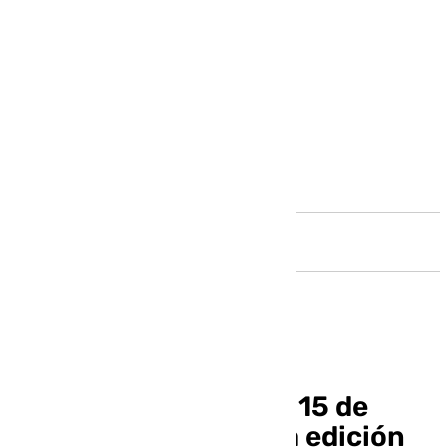
Andalucía
Gádor acoge del 13 al 15 de
septiembre la tercera edición