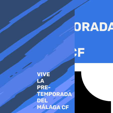
Ir
al
contenido
Tiktok