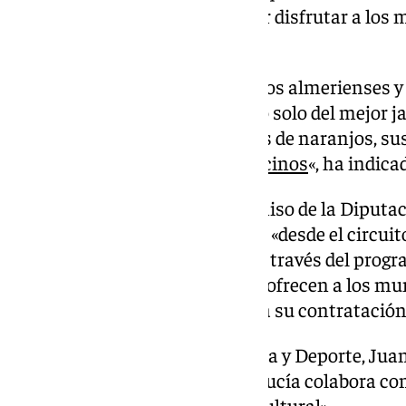
esta música mestiza para hacer disfrutar a los 
de un arte internacional».
«Solo me queda invitar a todos los almerienses 
disfruten durante estos días, no solo del mejor j
maravilloso pueblo, sus campos de naranjos, su
supuesto de la alegría de sus
vecinos
«, ha indica
Así, ha transmitido el compromiso de la Diputaci
través de múltiples actividades, «desde el circuit
anunciamos hace unos días o a través del progra
almeriense mediante el cual se ofrecen a los mun
distintos grupos adheridos para su contratación
El delegado provincial de Cultura y Deporte, Jua
«nuevamente la Junta de Andalucía colabora con
turismo de interior, familiar y cultural».