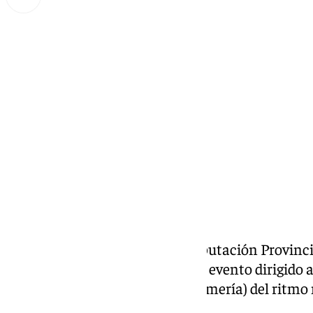
Miguel Alfonso
lunes, 9 septiembre 2024, 14:13
Compartir:
El Patio del Mandarino de la Diputación Provinci
presentación de ‘
Naranjazz
‘, un evento dirigido 
llenar el municipio de Gádor (Almería) del ritmo
del 13 al 15 de septiembre.