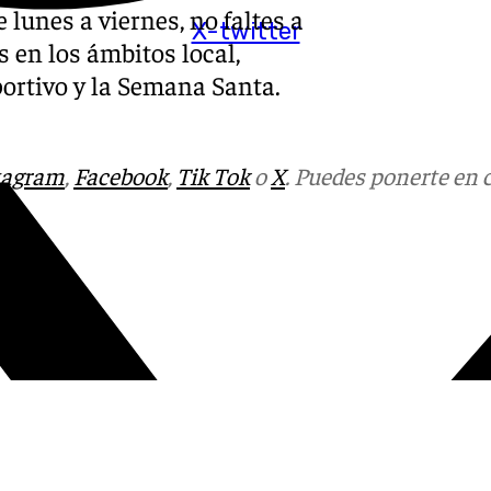
lunes a viernes, no faltes a
X-twitter
s en los ámbitos local,
eportivo y la Semana Santa.
tagram
,
Facebook
,
Tik Tok
o
X
. Puedes ponerte en 