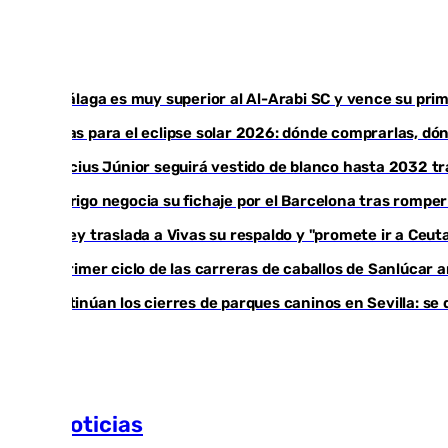
El Málaga es muy superior al Al-Arabi SC y vence su p
Gafas para el eclipse solar 2026: dónde comprarlas, d
Vinícius Júnior seguirá vestido de blanco hasta 2032 tr
Rodrigo negocia su fichaje por el Barcelona tras romper
El Rey traslada a Vivas su respaldo y "promete ir a Ceuta
El primer ciclo de las carreras de caballos de Sanlúcar
Continúan los cierres de parques caninos en Sevilla: s
Más noticias