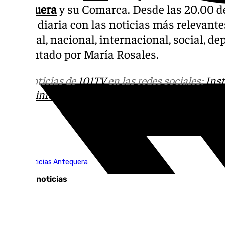
Antequera
y su Comarca. Desde las 20.00 de 
la cita diaria con las noticias más relevante
regional, nacional, internacional, social, d
Presentado por María Rosales.
Más noticias de
101TV
en las redes sociales:
Ins
correo
informativos@101tv.es
Tags:
101TV Noticias Antequera
Últimas noticias