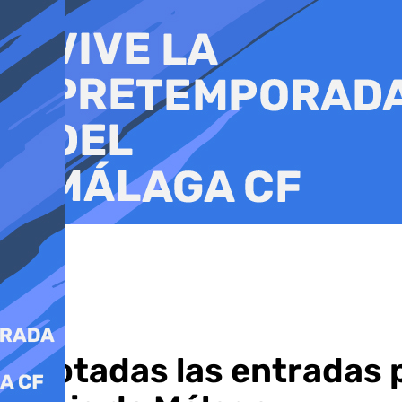
Ir
al
contenido
Agotadas las entradas p