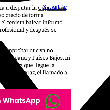
a a disputar la
Copa Davis
X-twitter
eo creció de forma
 el tenista balear informó
ofesional y después se
de comprobar que ya no
tre España y Países Bajos, ni
se espera que llegue la
arlos Alcaraz, el llamado a