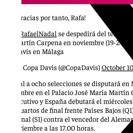
¡Gracias por tanto, Rafa!
@RafaelNadal
se despedirá del tenis en
Martín Carpena en noviembre (19-24) en 
Davis en Málaga
— Copa Davis (@CopaDavis)
October 10
La final a ocho selecciones se disputará en 
noviembre en el Palacio José María Martín 
consecutivo y España debutará el miércoles
h en cuartos de final frente Países Bajos (Q1)
Semifinal (S1) contra el vencedor del Alema
de noviembre a las 17.00 horas.