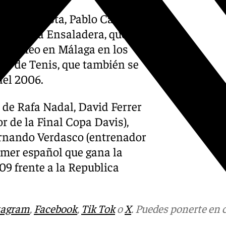
erto Bautista, Pablo Carreño
seguir la Ensaladera, que
un trofeo en Málaga en los
ter de Tenis, que también se
del 2006.
 de Rafa Nadal, David Ferrer
or de la Final Copa Davis),
ernando Verdasco (entrenador
imer español que gana la
09 frente a la Republica
tagram
,
Facebook
,
Tik Tok
o
X
. Puedes ponerte en 