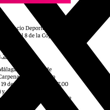
 el Palacio Deportes
las Final 8 de la Copa
, 2024
Málaga del 19 al 24 de
Carpena por tercer año
 19 de Noviembre a las 17.00
 y, si gana, disputara la
nia-Canadá (Q2), el viernes 22