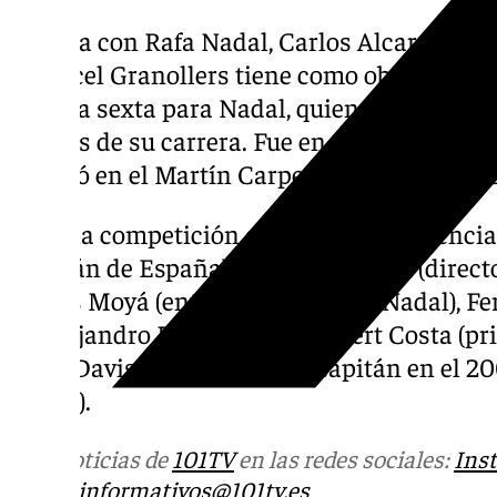
España con Rafa Nadal, Carlos Alcaraz, Rob
y Marcel Granollers tiene como objetivo con
sería la sexta para Nadal, quien ya levantó 
albores de su carrera. Fue en el Málaga Mas
celebró en el Martín Carpena en diciembre 
Aquella competición contó con la presencia
(capitán de España), Feliciano López (direct
Carlos Moyá (entrenador de Rafa Nadal), F
de Alejandro Davidovich) y Albert Costa (pr
Copa Davis como jugador y capitán en el 20
Checa).
Más noticias de
101TV
en las redes sociales:
Ins
correo
informativos@101tv.es