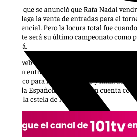
Desde que se anunció que Rafa Nadal vendrí
en Málaga la venta de entradas para el torn
exponencial. Pero la locura total fue cuando
que este será su último campeonato como pr
retirará.
En la web oficial de la competición se pue
quedan entradas para ver la eliminatoria en
tampoco para las semifinales y final, donde 
Armada Española, que también cuenta con C
seguir la estela de Nadal.