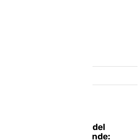
Andalucía
Así ha sido el partido del
Unicaja – Filou Oostende: