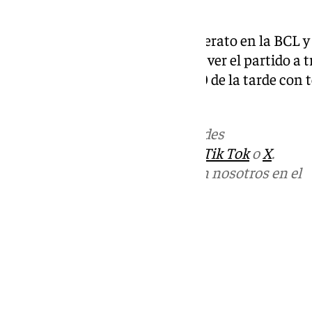
seguir primeros», decía el pívot.
El Unicaja buscará cerrar su liderato en la BCL y
la competición europea. Podrás ver el partido a t
y la web 101tv.es desde las 20:30 de la tarde con 
las retransmisiones de la BCL.
Más noticias de
101TV
en las redes
sociales:
Instagram
,
Facebook
,
Tik Tok
o
X
.
Puedes ponerte en contacto con nosotros en el
correo
informativos@101tv.es
Tags:
Últimas noticias