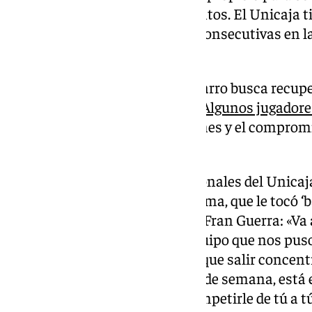
que pierdan por menos de 7 puntos. El Unicaja t
alcanzar el récord de victorias consecutivas en la
Champions League.
El equipo dirigido por Ibon Navarro busca recup
partido frente a los tinerfeños.
Algunos jugadores
forma tras el parón
de selecciones y el comprom
readaptación.
Uno de los jugadores internacionales del Unicaja
europeo. Se trata de Yankuba Sima, que le tocó ‘ba
Tenerife al ser emparejado con Fran Guerra: «V
importante. Oostende es un equipo que nos pus
cuando jugamos allí. Tenemos que salir concentr
cada momento. Luego, en el fin de semana, está 
un gran rival y tenemos que competirle de tú a t