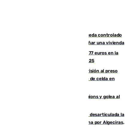
El incendio forestal de San Roque queda controlado
tras obligar a evacuar a 19 familias y dañar una vivienda
Los malagueños gastarán de media 77 euros en la
Feria de Málaga 2026, menos que en 2025
El Supremo ratifica los 17 años de prisión al preso
que mató estrangulado a su compañero de celda en
Morón
El Betis supera el examen de Champions y golea al
Arsenal en Dublín (1-3)
Golpe internacional al narcotráfico: desarticulada la
red que introdujo 21 toneladas de cocaína por Algeciras,
Málaga y Valencia