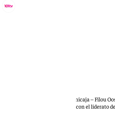
Miguel Alfonso
martes, 3 diciembre 2024, 18:31
Compartir:
Retransmisión en directo del Unicaja – Filou Oo
B de la BCL. Regresa al Carpena con el liderato d
alcance