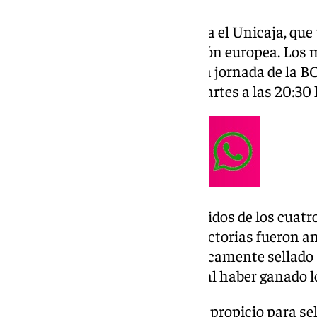
No hay tiempo de descanso para el Unicaja, que t
tendrá un partido de competición europea. Los 
Carpena para afrontar la quinta jornada de la BC
recibe al
Filou Oostende
este martes a las 20:30 
Los belgas han ganado dos partidos de los cuatro
competición europea. Ambas victorias fueron an
de la Costa del Sol tienen prácticamente sellado s
Basketball Champions League al haber ganado lo
El escenario de los malagueños propicio para sell