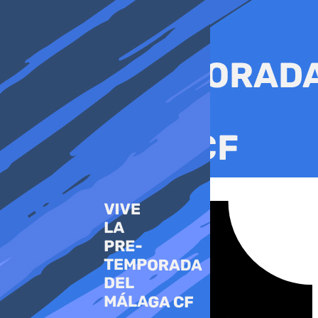
Ir
al
contenido
Tiktok