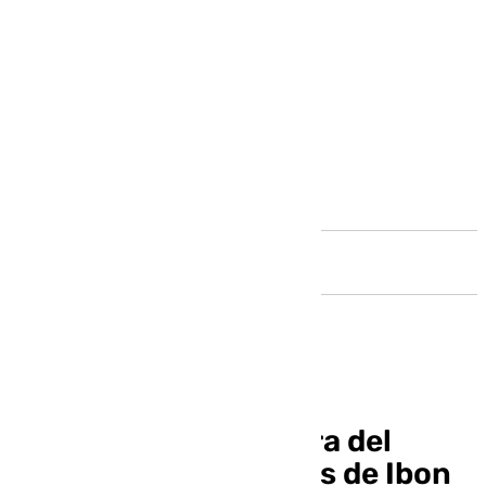
Andalucía
Así ha sido la aventura del
Unicaja en la Copa: los de Ibon