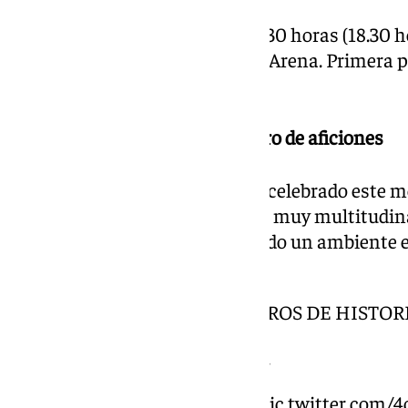
El reloj canario ya marca las 17.30 horas (18.30 h
está en el aire del Gran Canaria Arena. Primera p
Unicaja.
13.00 | Multitudinario encuentro de aficiones
El encuentro de aficiones se ha celebrado este m
Telmo de Gran Canaria. Ha sido muy multitudina
de todos los equipos y se ha vivido un ambiente 
semifinales de la Copa.
LA FOTO PARA LOS LIBROS DE HISTORI
LA FOTO DE LA
#CopaACB
.
acb Photo/A.Arrizabalaga
pic.twitter.com