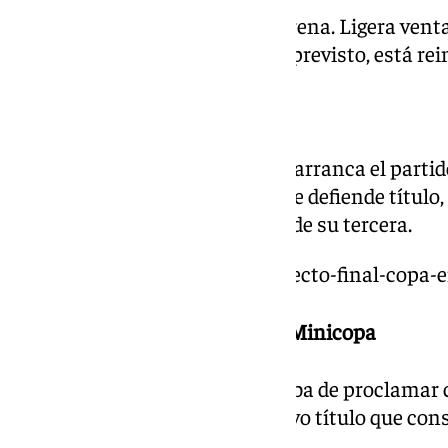
Descanso en el Gran Canaria Arena. Ligera venta
partido en el que, según estaba previsto, está re
20.00 | ¡Arranca el partido!
¡Balón al cielo de Gran Canaria, arranca el partid
Copa del Rey! El Real Madrid, que defiende título
Unicaja, por su parte, en busca de su tercera.
https://www.101tv.es/sigue-directo-final-copa-
15.45 | El Barça, campeón de la Minicopa
El Barça de Oriol Barrera se acaba de proclama
segundo año consecutivo -octavo título que cons
Madrid por 86-71.