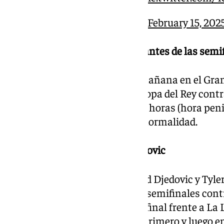
— #CopaACB (@ACBCOM)
February 15, 202
10.30 | Último entrenamiento antes de las semi
El Unicaja ha entrenado esta mañana en el Gra
disputar las semifinales de la Copa del Rey cont
encuentro comienza a las 18.30 horas (hora pen
Osetkowski ha entrenado con normalidad.
10.15 | Al habla Kalinoski y Djedovic
Los jugadores del Unicaja Nihad Djedovic y Tyler
medios antes del partido de las semifinales cont
plantilla solo piensa en la semifinal frente a L
pensando ahora en el entreno primero y luego en