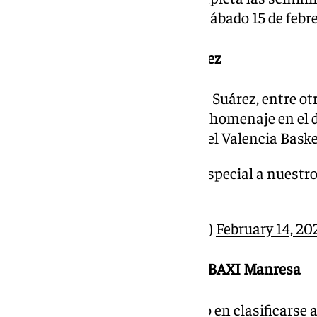
enfrentará al Real Madrid este sábado 15 de febre
22.28 | Homenaje a Carlos Suárez
El ex jugador del Unicaja Carlos Suárez, entre o
español, ha recibido un sentido homenaje en el 
de final entre el Gran Canaria y el Valencia Baske
¡Enhorabuena a todos, en especial a nuestr
https://t.co/nNrzmkft4w
— UnicajaCB (@unicajaCB)
February 14, 20
19.30 | El Real Madrid arrolla al BAXI Manresa
Los blancos son el tercer equipo en clasificarse 