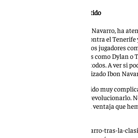
21.00 Rueda de prensa post partido
El entrenador del Unicaja, Ibon Navarro, ha aten
comunicación tras la victoria contra el Tenerife y
la Copa.
“Hoy han aparecido otros jugadores co
Tyson Carter mientras que otros como Dylan o Ti
Muy contento por el trabajo de todos. A ver si 
del partido de mañana”, ha analizado Ibon Navar
“Sabíamos que iba a ser un partido muy complica
tenían un plan de partido para revolucionarlo. 
parte hemos sabido jugar con la ventaja que hem
parte, el jugador Tyson Pérez.
https://www.101tv.es/ibon-navarro-tras-la-clasif