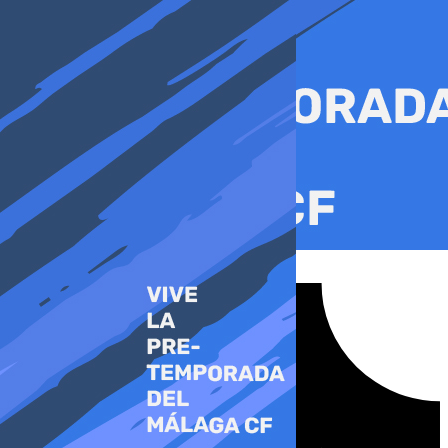
Ir
al
contenido
Tiktok