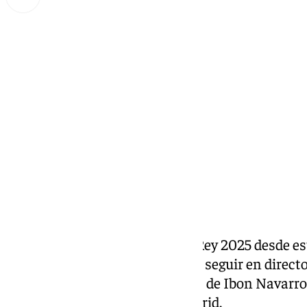
Miguel Alfonso
sábado, 15 febrero 2025, 20:00
Compartir:
El
Unicaja
disputa la Copa del Rey 2025 desde est
artículo de 101 Televisión podrá seguir en direct
conjunto cajista. Los discípulos de Ibon Navarro
16 de febrero contra el Real Madrid.