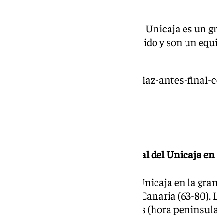
partido», ha afirmado Díaz.
Sabemos que no va a ser fácil, el Unicaja es un 
virtud. Tienen un juego muy rápido y son un equi
sobre el conjunto cajista.
https://www.101tv.es/alberto-diaz-antes-final-
partido/
Sábado 15 de febrero
23.31 | El Real Madrid será el rival del Unicaja en 
El Real Madrid será el rival del Unicaja en la gran
imponerse al Dreamland Gran Canaria (63-80). La
Canaria Arena a las 20.00 horas (hora peninsula