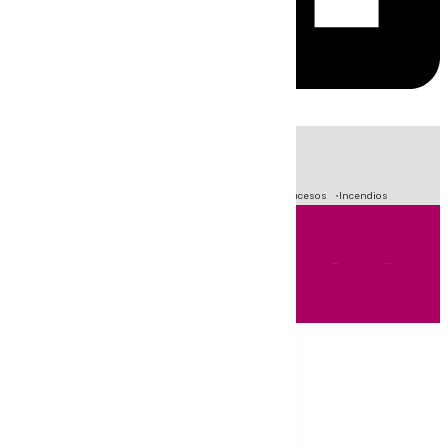
HOY
|
Fútbol
Primera División
Crisis Migratoria en Ceuta
Sucesos
Incendios
Andalucía