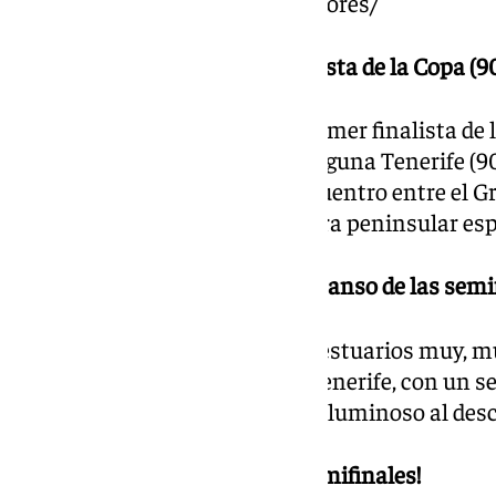
hoy-han-aparecido-otros-jugadores/
20.30 | El Unicaja, primer finalista de la Copa (9
El Unicaja se convierte en el primer finalista de
Canaria tras imponerse a La Laguna Tenerife (90
enfrentarán al ganador del encuentro entre el Gr
se disputa a las 21.30 horas (hora peninsular es
19.20 | Máxima igualdad al descanso de las semif
El encuentro se va al túnel de vestuarios muy, m
segundo cuarto de La Laguna Tenerife, con un seg
permitido irse por delante en el luminoso al des
18.30 | ¡Arranca el partido de semifinales!