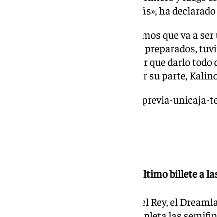
partido de semifinales. Nada más», ha declarado
«Va a ser un partido difícil. Sabemos que va a se
un equipo muy bueno. Estamos preparados, tuvi
pero sabemos que vamos a tener que darlo todo 
darnos un respiro», ha dicho, por su parte, Kalin
https://www.101tv.es/djedovic-previa-unicaja-t
partido-semifinales/
Viernes 14 de febrero
23.16 | El Gran Canaria coge el último billete a l
El equipo anfitrión de la Copa del Rey, el Dream
al Valencia Basket (79-65) y completa las semifin