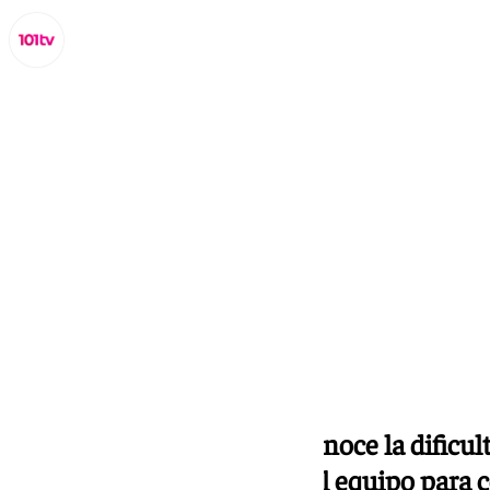
Miguel Alfonso
lunes, 21 octubre 2024, 17:40
Compartir:
El técnico del Granada reconoce la dificu
rival y anticipa ajustes en el equipo para 