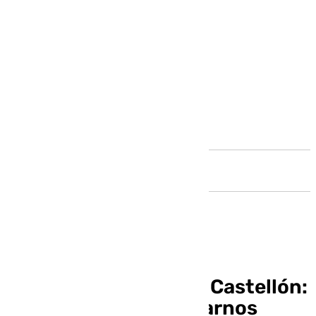
Andalucía
Fran Escribá sobre el Castellón:
«Tenemos que adaptarnos