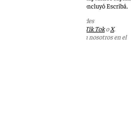
el partido y no encajar goles», concluyó Escribá.
Más noticias de
101TV
en las redes
sociales:
Instagram
,
Facebook
,
Tik Tok
o
X
.
Puedes ponerte en contacto con nosotros en el
correo
informativos@101tv.es
Tags:
Últimas noticias