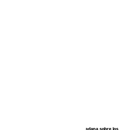
PSOE y Vox critican la consulta ciudadana sobre los