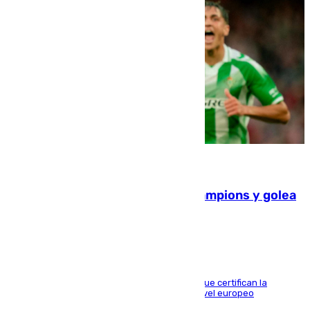
06.08.2026
El Betis supera el examen de Champions y golea
al Arsenal en Dublín (1-3)
Riquelme, Deossa y Fornals firman los tantos que certifican la
superioridad bética ante un rival de máximo nivel europeo