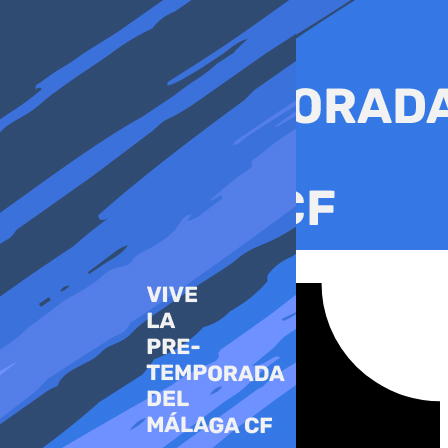
Ir
al
contenido
Tiktok