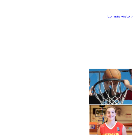
Lo más visto >
Más noticias
Ver más >