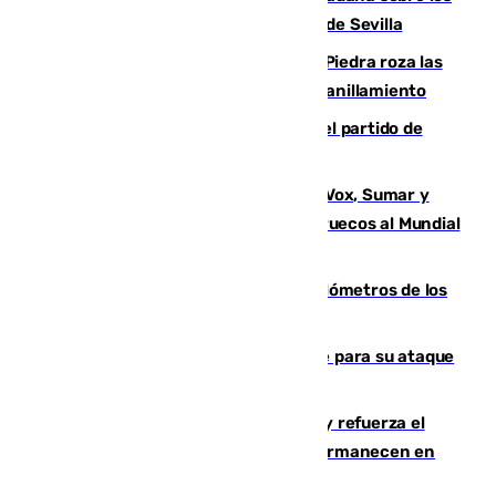
toldos que ha lanzado el Ayuntamiento de Sevilla
La laguna malagueña de Fuente de Piedra roza las
30.000 parejas de flamencos antes del anillamiento
Sigue en directo la retransmisión del partido de
pretemporada Málaga-Al-Arabi
La crisis migratoria de Ceuta une a Vox, Sumar y
Podemos contra la candidatura de Marruecos al Mundial
2030
Diputación limpia de residuos 170 kilómetros de los
principales caminos del Rocío en Sevilla
El Real Madrid ficha a Yan Diomande para su ataque
por 125 millones
El Gobierno instala duchas y baños y refuerza el
CETI para los miles de migrantes que permanecen en
Ceuta