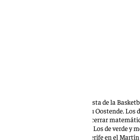
Ignacio Pérez
lunes, 2 diciembre 2024, 18:35
Compartir:
El Unicaja, que defiende título e
sta de la Basket
enfrentará semana ante el Filou Oostende. Los d
con la necesidad de ganar para cerrar matemáti
fase de la competición europea. Los de verde y m
fin de semana a La Laguna Tenerife en el Martín