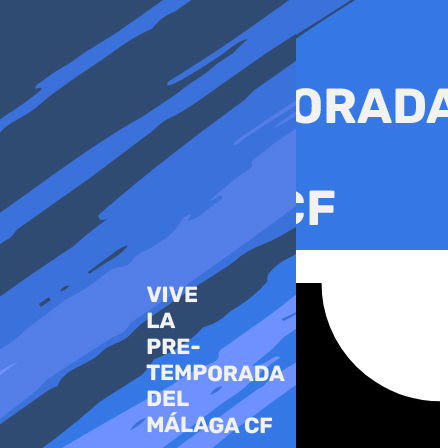
Ir
al
contenido
Tiktok