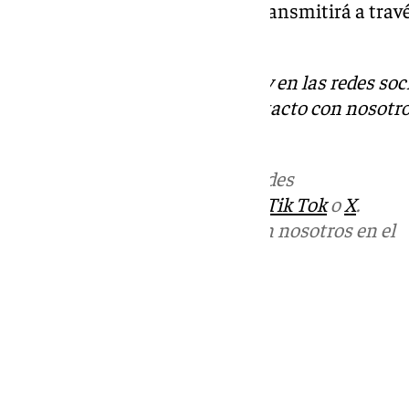
como visitante. Además, se retransmitirá a travé
medio (101tv.es).
Descubre más noticias de 101Tv en las redes soc
Tok
o
X
. Puedes ponerte en contacto con nosotro
informativos@101tv.es
.
Más noticias de
101TV
en las redes
sociales:
Instagram
,
Facebook
,
Tik Tok
o
X
.
Puedes ponerte en contacto con nosotros en el
correo
informativos@101tv.es
Tags:
Últimas noticias