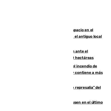
Las marca internacionales ganan espacio en el
Centro de Málaga: La Tagliatella abre en el antiguo local
de Vox Sports Bar
Moreno pide extremar la precaución ante el
incendio de Niebla, que supera las 4.000 hectáreas
340 personas más desalojadas por el incendio de
Niebla, que mantiene a 410 evacuadas y contiene a más
de 500 efectivos trabajando
Italia responde ante las "medidas de represalia" del
Gobierno de Sánchez
El Sevilla se desinfla ante el Leverkusen en el último
ensayo (1-2)