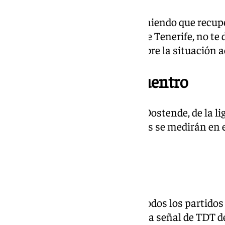
«Evidentemente, en dos días teniendo que recupe
entrenar y preparar el partido de Tenerife, no te d
semana el entrenador vasco sobre la situación a
Fecha y hora del encuentro
El Unicaja jugará ante el Filou Oostende, de la l
las 20.30 horas. Los malagueños se medirán en e
María Martín Carpena.
Dónde ver el partido
Un año más, se podrán seguir todos los partidos 
Champions League a través de la señal de TDT de 