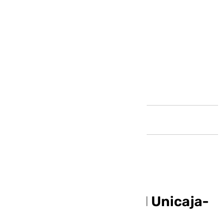
Andalucía
Horario y dónde ver el Unicaja-
Filou Oostende