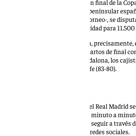
El conjunto cajista jugará la gran final de la Co
febrero a las 20.00 horas (hora peninsular españ
competición -al ser la sede del torneo-, se dispu
Las Palmas, pabellón con capacidad para 11.500
En la edición anterior, celebrada, precisamente,
el Unicaja cayó eliminado en cuartos de final co
la de 2023, que se disputó en Badalona, los cajist
después de imponerse al Tenerife (83-80).
Dónde ver el partido
El encuentro entre el Unicaja y el Real Madrid se 
canal Movistar Plus. Además, el minuto a minuto 
final de la Copa del Rey se podrá seguir a través d
101 Televisión en las diferentes redes sociales.