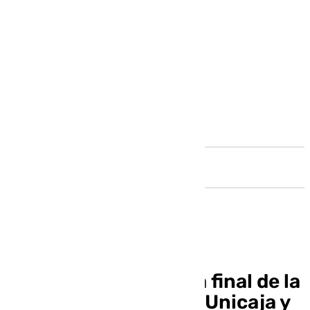
Andalucía
Horario y dónde ver la final de la
Copa del Rey entre el Unicaja y