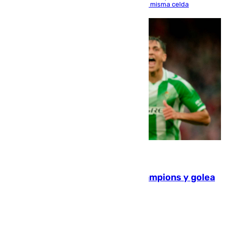
indemnice a la familia por fallar al asignarles la misma celda
06.08.2026
El Betis supera el examen de Champions y golea
al Arsenal en Dublín (1-3)