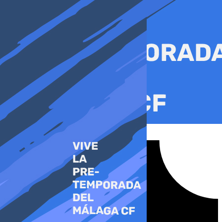
Ir
al
contenido
Tiktok