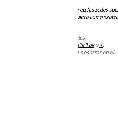
Descubre más noticias de 101Tv en las redes soc
Tok
o
X
. Puedes ponerte en contacto con nosotro
informativos@101tv.es
Más noticias de
101TV
en las redes
sociales:
Instagram
,
Facebook
,
Tik Tok
o
X
.
Puedes ponerte en contacto con nosotros en el
correo
informativos@101tv.es
Tags:
Últimas noticias