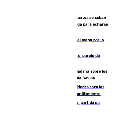
Un cartel intenta evitar que los visitantes se suban
encima de los leones del Puerto de Málaga para echarse
una foto
Cádiz-Tinduf: veinte años cruzando el mapa por la
infancia saharaui
Estabilizado un incendio forestal en el paraje de
Arroyo Vaqueros de Estepona
PSOE y Vox critican la consulta ciudadana sobre los
toldos que ha lanzado el Ayuntamiento de Sevilla
La laguna malagueña de Fuente de Piedra roza las
30.000 parejas de flamencos antes del anillamiento
Sigue en directo la retransmisión del partido de
pretemporada Málaga-Al-Arabi