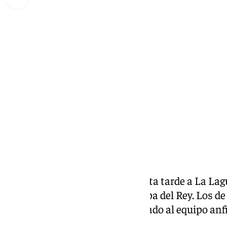
Lynx Devs
domingo, 16 febrero 2025, 00:45
Compartir:
El
Unicaja
, que ha eliminado esta tarde a La Lag
su rival en la gran final de la Copa del Rey. Los
a un Real Madrid que ha eliminado al equipo anf
Canaria de Jaka Lakovic.