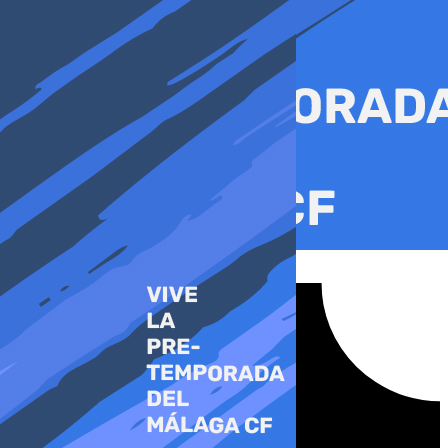
Ir
al
contenido
Tiktok