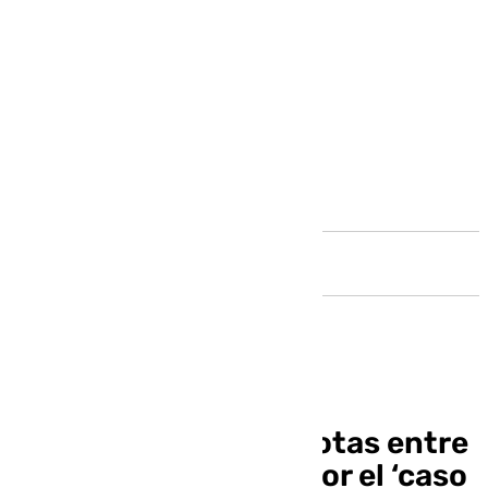
Andalucía
Negociaciones casi rotas entre
el Málaga y el Braga por el ‘caso