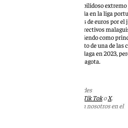
El pasado verano de 2022, el habilidoso extremo 
tras realizar una gran temporada en la liga portu
una última oferta de 17 millones de euros por el 
Según han relatado distintos directivos malagu
las oficinas de La Rosaleda, sirviendo como prin
el tribunal por el incumplimiento de una de las 
2016. La FIFA dio la razón al Málaga en 2023, per
El culebrón sigue y el tiempo se agota.
.
Más noticias de
101TV
en las redes
sociales:
Instagram
,
Facebook
,
Tik Tok
o
X
.
Puedes ponerte en contacto con nosotros en el
correo
informativos@101tv.es