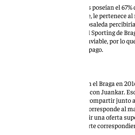
Cabe destacar que los andaluces poseían el 67% d
aunque el 50% de ese porcentaje, le pertenece a
esta forma, el conjunto de La Rosaleda percibirí
de euros con la última oferta del Sporting de Brag
momento, esta opción parece inviable, por lo que
arriesgará a no percibir ningún pago.
El inicio del conflicto
El
Málaga
llegó a un acuerdo con el Braga en 2016
Ricardo Horta y su intercambio con Juankar. Eso
por futura venta del extremo a compartir junto 
del portugués (el 50% del 67, le corresponde al 
de La Rosaleda, en caso de recibir una oferta sup
rechazarla, debían abonar la parte correspondien