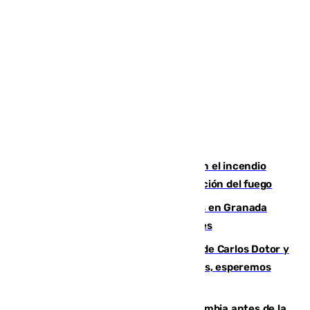
Activado el nivel 2 de emergencia en el incendio
forestal de Niebla por la compleja evolución del fuego
Controlado un incendio de rastrojos en Granada
junto a la autovía y al Callejón de Nogales
Juanfran Funes, sobre las lesiones de Carlos Dotor y
Fernando Calero: “Estamos preocupados, esperemos
que no sea nada”
Felipe VI refuerza los lazos con Colombia antes de la