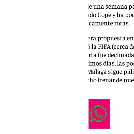
un acuerdo económico. A falta de una semana par
negociaciones, según ha avanzado Cope y ha pod
las conversaciones están prácticamente rotas.
El club portugués inició la primera propuesta en
cifra alejada de lo que dictaminó la FIFA (cerca 
diarios como interés). Dicha oferta fue declinada
una cuantía superior. En los últimos días, las p
siete millones de euros, pero el Málaga sigue pi
venta del extremo, lo que ha hecho frenar de nue
prácticamente rota.