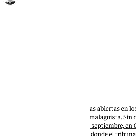
Ignacio Pérez
domingo, 20 octubre 2024, 13:52
Compartir:
A pesar de lo deportivo, las causas abiertas en l
siguen centrando la actualidad malaguista. Sin du
más llamativas
. El pasado 25 de septiembre, en 
vista ante el TAS junto al Braga,
donde el tribunal