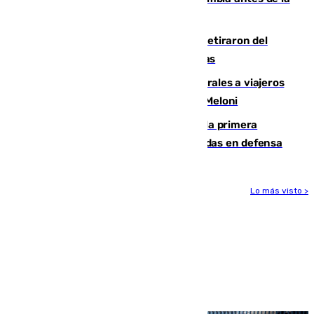
llegada del nuevo presidente
Fernando Calero y Carlos Dotor se retiraron del
encuentro contra el Ceuta con molestias
España restablece controles temporales a viajeros
procedentes de Italia como repuesta a Meloni
El Málaga cae ante el Ceuta y suma la primera
derrota de la pretemporada dejando dudas en defensa
Lo más visto >
Más noticias
Ver más >