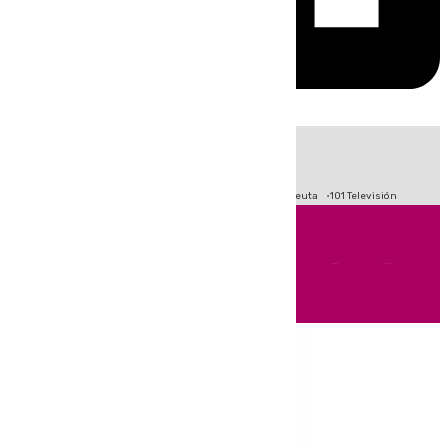
HOY
|
Fútbol
Primera División
LaLiga
Crisis Migratoria en Ceuta
101 Televisión
Andalucía