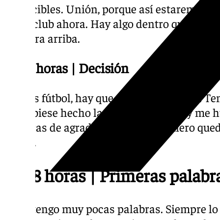
invencibles. Unión, porque así estaremos m
ver el club ahora. Hay algo dentro que los ju
a ir para arriba.
13.09 horas | Decisión
Esto es fútbol, hay que saber entenderlo. Te
no hubiese hecho la rueda de prensa y me h
palabras de agradecimiento, me quiero qued
sueño.
13.08 horas | Primeras palabra
«Solo tengo muy pocas palabras. Siempre lo 