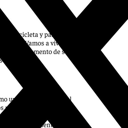
 al bicicleta y pararé a
 veremos. Vamos a vivir el
ara mí. Es momento de separar
s tranquilos.
o uno lo vive. Lo llevo al
os resultados estaba
ejor para el Málaga. Hay que
a tenemos que sentirnos