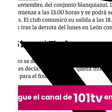
19 de noviembre, del conjunto blanquiazul. 
que comienza a las 13.00 horas y se podrá se
101tv.es. El club comunicó su salida a las 1
martes tras la derrota del lunes en León con
13.15 horas | Final
Primero se despidió con un «Os quiero a tod
tarde les decía: «A darle duro, queda much
ánimo para el final de liga.