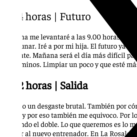
13.14 horas | Futuro
Mañana me levantaré a las 9.00 horas, cogeré
desayunar. Iré a por mi hija. El futuro ya lo
presente. Mañana será el día más difícil p
los caminos. Limpiar un poco y que esté má
13.12 horas | Salida
Ha sido un desgaste brutal. También por cóm
límite y por eso también me equivoco. Por l
sufriendo el doble. Lo que queremos es lo m
apoyar al nuevo entrenador. En La Rosaled