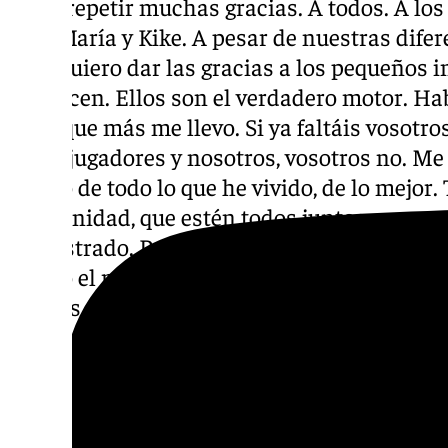
Voy a repetir muchas gracias. A todos. A los
José María y Kike. A pesar de nuestras difere
todo quiero dar las gracias a los pequeños i
que dicen. Ellos son el verdadero motor. Ha
Es lo que más me llevo. Si ya faltáis vosotr
faltar jugadores y nosotros, vosotros no. M
bonito de todo lo que he vivido, de lo mejor. 
Pido unidad, que estén todos juntos y apoye
demostrado. Por último a mi mujer y mis hi
pierdo el mejor trabajo de la vida. Mañana 
gracias a todos».
13.00 horas | Loren Juarros
«No nos hubiese gustado tener que darla pero