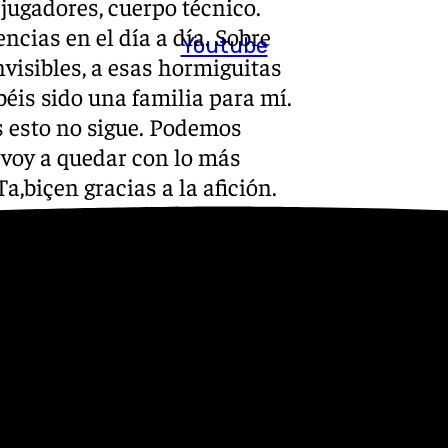
 jugadores, cuerpo técnico.
ncias en el día a día. Sobre
Youtube
nvisibles, a esas hormiguitas
béis sido una familia para mí.
os esto no sigue. Podemos
e voy a quedar con lo más
Ta,biçen gracias a la afición.
n a los jugadores. Lo hemos
jas. Ganaré una vida aunque
ya será un día duro. Muchas
 el fútbol tiene sus