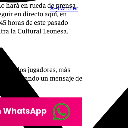
Lo hará en rueda de prensa
X-twitter
guir en directo aquí, en
8.45 horas de este pasado
tra la Cultural Leonesa.
os». A los jugadores, más
o aún», dejando un mensaje de