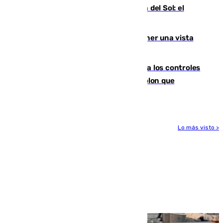
Este es el palmarés del Trofeo Costa del Sol: el
Málaga lidera la tabla con 12 triunfos
Estos son los mejores sitios para tener una vista
privilegiada del eclipse en Andalucía
La Junta da explicaciones y refuerza los controles
tras los falsos positivos de cáncer de colon que
afectaron a 400 malagueños
Lo más visto >
Más noticias
Ver más >