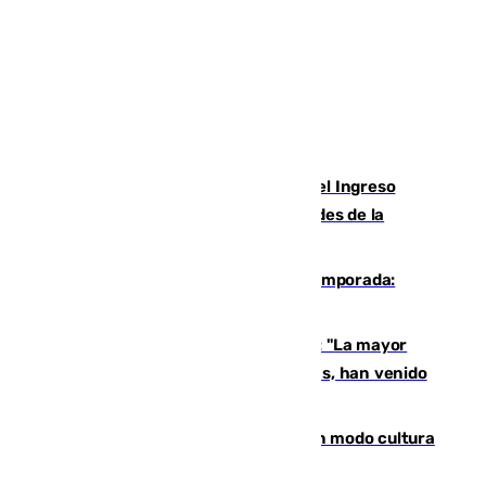
Cádiz aumenta un 15% en el cobro del Ingreso
Mínimo Vital junto a otras particularidades de la
provincia
La 'delicatessen' de Isco en la pretemporada:
pisadita y cañito ante el Bournemouth
Un testimonio del colapso en Ceuta: "La mayor
parte de los que han venido son víctimas, han venido
engañados"
Torrenueva Costa pone el verano en modo cultura
con actividades para todos los públicos