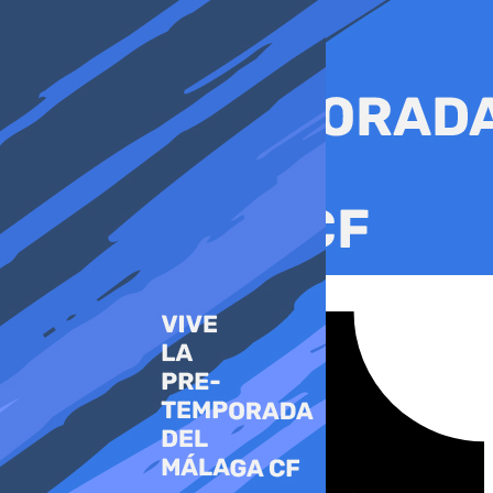
Ir
al
contenido
Tiktok