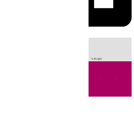
HOY
|
Sucesos
Incendios
Fútbol
Crisis Migratoria en Ceuta
LaLiga
Andalucía