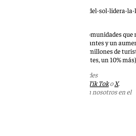
https://www.101tv.es/la-costa-del-sol-lidera-la-
en-andalucia/
Entre enero y septiembre, las comunidades que 
Cataluña (15,8 millones de visitantes y un aume
período de 2023), Baleares (13,3 millones de turi
Canarias (11 millones de visitantes, un 10% más)
Más noticias de
101TV
en las redes
sociales:
Instagram
,
Facebook
,
Tik Tok
o
X
.
Puedes ponerte en contacto con nosotros en el
correo
informativos@101tv.es
Tags:
Últimas noticias