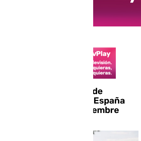
Más de 73,9 millones de
turistas han visitado España
hasta el mes de septiembre