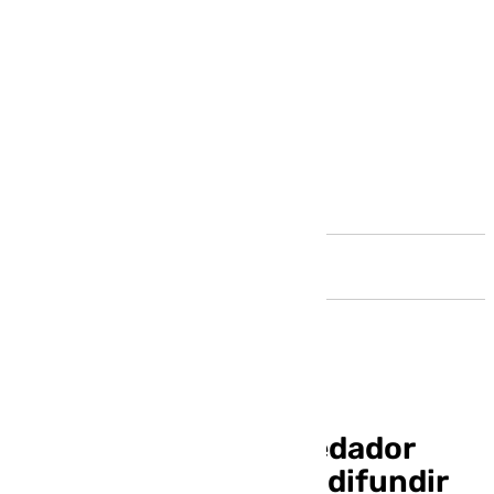
Andalucía
Prisión para un depredador
sexual en Melilla tras difundir