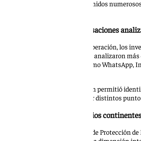
domicilio, donde fueron intervenidos numerosos
almacenamiento digital.
Más de un millón de conversaciones anali
Durante la segunda fase de la operación, los inv
de 500.000 imágenes y vídeos y analizaron más 
mantenidas en plataformas como WhatsApp, In
Messenger y Snapchat.
El cruce de toda esa información permitió ident
víctimas directas repartidas por distintos puntos
Material distribuido por varios continente
La colaboración con la Sección de Protección de
de Ciberdelincuencia confirmó la dimensión inte