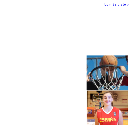
Lo más visto >
Más noticias
Ver más >