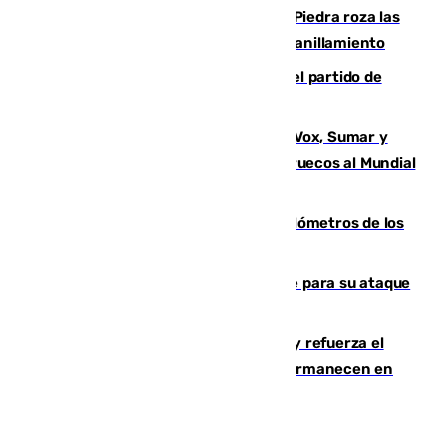
La laguna malagueña de Fuente de Piedra roza las
30.000 parejas de flamencos antes del anillamiento
Sigue en directo la retransmisión del partido de
pretemporada Málaga-Al-Arabi
La crisis migratoria de Ceuta une a Vox, Sumar y
Podemos contra la candidatura de Marruecos al Mundial
2030
Diputación limpia de residuos 170 kilómetros de los
principales caminos del Rocío en Sevilla
El Real Madrid ficha a Yan Diomande para su ataque
por 125 millones
El Gobierno instala duchas y baños y refuerza el
CETI para los miles de migrantes que permanecen en
Ceuta