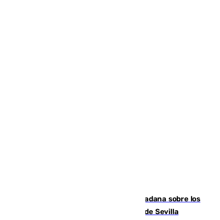
PSOE y Vox critican la consulta ciudadana sobre los
toldos que ha lanzado el Ayuntamiento de Sevilla