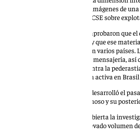
forenses determinaron que las imágenes de una 
la base de datos internacional ICSE sobre explot
Además, los investigadores comprobaron que el 
archivos originales desde 2022 y que ese materia
investigaciones desarrolladas en varios países.
redes sociales y aplicaciones de mensajería, así
intervenidos en operaciones contra la pederasti
incluso a localizarse en difusión activa en Brasi
La fase final de la operación se desarrolló el pas
detención definitiva del sospechoso y su posteri
La Policía Nacional mantiene abierta la investig
de nuevas víctimas debido al elevado volumen de
durante el registro.