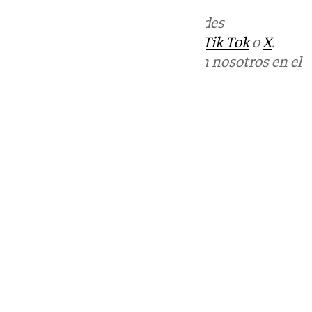
Más noticias de
101TV
en las redes
sociales:
Instagram
,
Facebook
,
Tik Tok
o
X
.
Puedes ponerte en contacto con nosotros en el
correo
informativos@101tv.es
Tags:
Últimas noticias