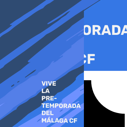
Ir
al
contenido
Tiktok