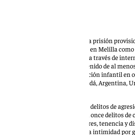
La Policía Nacional ha enviado a prisión provisi
un hombre de 40 años detenido en Melilla como
explotación sexual de menores a través de intern
que el material audiovisual obtenido de al meno
circulando por redes de explotación infantil en
Suiza, Portugal, Eslovenia, Canadá, Argentina, 
de España.
Al arrestado se le atribuyen tres delitos de agre
cometidos por vías telemáticas, once delitos de 
grooming), corrupción de menores, tenencia y di
infantil y varios delitos contra la intimidad por