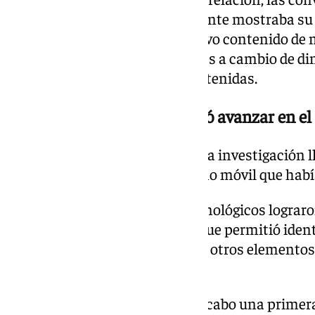
imágenes íntimas. Posteriormente mostraba su i
fase de chantaje, exigiendo nuevo contenido de 
de encuentros sexuales virtuales a cambio de di
de difundir las fotografías ya obtenidas.
Un teléfono dañado permitió avanzar en el
Uno de los momentos clave de la investigación l
entregó a los agentes un teléfono móvil que habí
Los especialistas en delitos tecnológicos logra
almacenada en el terminal, lo que permitió ident
electrónico, líneas telefónicas y otros elemento
sospechoso con los hechos.
En diciembre de 2025 se llevó a cabo una primera