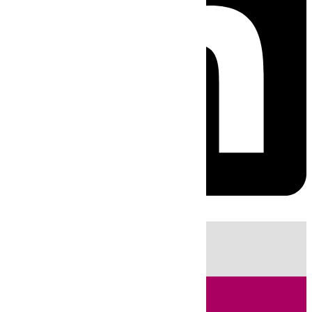
HOY
|
Fútbol
Sucesos
Cádiz
LaLiga
Campo de Gibraltar