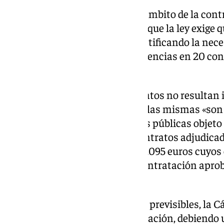
Entre estas salvedades, y en el ámbito de la co
Cuentas de Andalucía recuerda que la ley exige q
expediente haya un informe justificando la nece
detectado, en este ámbito, incidencias en 20 con
334.628 euros.
Las necesidades de estos contratos no resultan i
órgano fiscalizador, puesto que las mismas «son
planificación de las necesidades públicas objeto
incidencias se detectan seis contratos adjudic
ejercicio 2021 por un total de 71.095 euros cuyo
recogidos en el plan anual de contratación apr
Granada para el ejercicio 2021.
En este caso, al ser necesidades previsibles, la 
a otro procedimiento de adjudicación, debiendo 