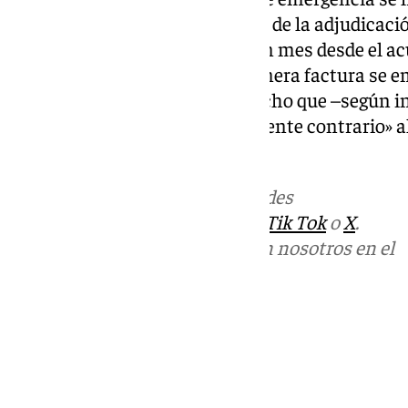
prestaciones se iniciaron antes de la adjudicació
debe comenzar en el plazo de un mes desde el ac
contrato y en algún caso la primera factura se e
de adjudicación del servicio, hecho que –según 
Andalucía– «resulta absolutamente contrario» a
establecido por ley.
Más noticias de
101TV
en las redes
sociales:
Instagram
,
Facebook
,
Tik Tok
o
X
.
Puedes ponerte en contacto con nosotros en el
correo
informativos@101tv.es
Tags:
Últimas noticias