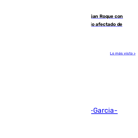
hace parada institucional en Cádiz
Estabilizado el incendio forestal de San Roque con
19 familias aún desalojadas y un domicilio afectado de
gravedad
Lo más visto >
Más noticias
Ver más >
05.08.2026