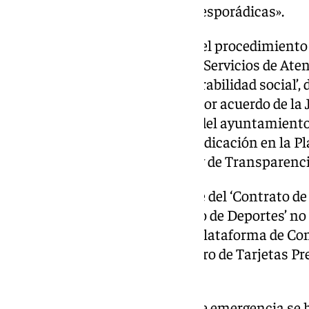
para «necesidades puntuales y esporádicas».
Respecto a la contratación por el procedimiento 
expediente para el ‘Contrato de Servicios de Aten
Personas en situación de vulnerabilidad social’, 
de la Resolución de la Alcaldía por acuerdo de la
ésta el órgano de contratación del ayuntamient
publicación del anuncio de adjudicación en la P
Estado, incumpliendo así la Ley de Transparenci
De igual forma, en el expediente del ‘Contrato de
Personas sin hogar en el Palacio de Deportes’ no
anuncio de adjudicación en la Plataforma de Co
en el contrato para el ‘Suministro de Tarjetas P
vulnerables’.
El algunos de estos contratos de emergencia se 