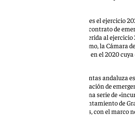
Ayuntamiento granadino.
El alcance temporal del trabajo es el ejercicio 20
este año no se adjudicó ningún contrato de emer
contratación de emergencia referida al ejercicio 
pandemia por covid-19). Asimismo, la Cámara d
contratos menores adjudicados en el 2020 cuya e
ejercicio 2021.
La opinión de la Cámara de Cuentas andaluza es
tanto en el ámbito de la contratación de emerge
menor, por lo que excepto por una serie de «incu
estas áreas realizada por el Ayuntamiento de Gr
todos los aspectos significativos, con el marco 
En detalle