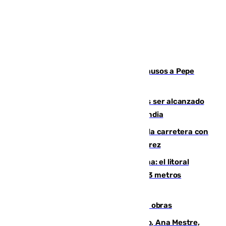
Granada despide con lágrimas y aplausos a Pepe
Habichuela
Un futbolista de 24 años muere tras ser alcanzado
por un rayo durante un partido en Tailandia
Muere un conductor tras salirse de la carretera con
su turismo en la A-480 a la altura de Jerez
Julio supera a junio en basura marina: el litoral
occidental malagueño recoge más de 33 metros
cúbicos de residuos
El Cádiz se afila ante un Granada en obras
La nueva presidenta del Parlamento, Ana Mestre,