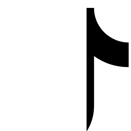
Ir
Tiktok
al
contenido