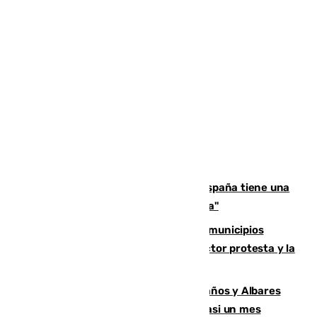
Javier Fernández: "El Gobierno de España tiene una
preocupación y una prioridad con Sevilla"
Las ferias de verano de numerosos municipios
andaluces se quedan sin cohetes: el sector protesta y la
Junta mantiene el protocolo
Los ministros Marlaska, Robles, Bolaños y Albares
comparecerán por las crisis de Ceuta casi un mes