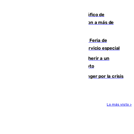
después
Cae una de las mayores redes de tráfico de
personas y droga en España: introdujeron a más de
2.000 migrantes de forma ilegal
¿Hasta qué hora abre el Metro en la Feria de
Málaga? Consulta las frecuencias del servicio especial
Detenido un hombre en Málaga por herir a un
Guardia Civil tras atropellarle con su moto
El Barça cancela un amistoso en Tánger por la crisis
en la frontera con Ceuta
Lo más visto >
Más noticias