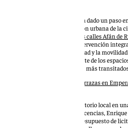
El Ayuntamiento de Granada ha dado un paso en 
modernización y transformación urbana de la ci
proyecto de
remodelación de las calles Afán de 
concreto, para afrontar una intervención integra
tránsito peatonal, la accesibilidad y la movilida
«propiciar un mejor uso y disfrute de los espacio
de los vecinos en uno de los ejes más transitados
Protestas por las nuevas terrazas en Emper
Antón será «zona libre»
Tal y como ha emitido el Consistorio local en una
Urbanismo, Obras Públicas y Licencias, Enrique 
proyecto, que cuenta con un presupuesto de lici