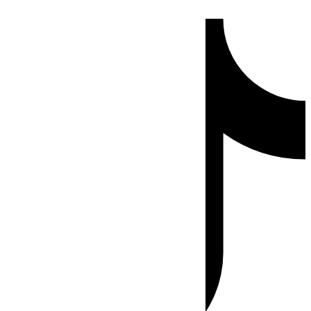
Ir
Tiktok
al
contenido