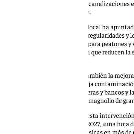
deteriorados y la instalación de canalizaciones 
soterramientos de líneas aéreas.
Igualmente, la Administración local ha apuntad
deteriorado acabando con las irregularidades y 
circulación más fluida y segura para peatones y 
de materiales de pavimentación que reducen la s
rodado.
Asimismo, las obras incluyen también la mejora
tecnología LED eficiente y de baja contaminació
nuevo mobiliario urbano, papeleras y bancos y l
árboles y el mantenimiento del magnolio de gran 
Así, Catalina ha destacado que esta intervención
Plan Municipal de Obras 2024-2027, «una hoja d
modernizar infraestructuras básicas en más de 6