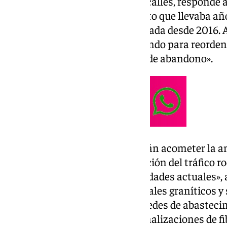
la reforma completa de ambas calles, responde 
esperada por los vecinos», puesto que llevaba añ
contar con reparcelación aprobada desde 2016. A
equipo de gobierno está trabajando para reordena
este vacío urbano tras décadas de abandono».
En concreto, las obras permitirán acometer la a
plataforma única y la reordenación del tráfico ro
peatón «de acuerdo a las necesidades actuales»,
viales y pavimentos con materiales graníticos y s
modernización integral de las redes de abasteci
sustitución completa de las canalizaciones de f