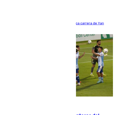
Del filial pepinero a récord absoluto: la meteórica carrera de Yan
Diomande en solo doce meses
06.08.2026