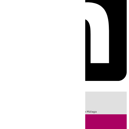
HOY
|
Fútbol
Sucesos
Primera División
Incendios
Feria de Málaga