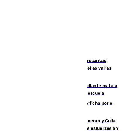
Un juzgado de Ceuta investiga seis presuntas
agresiones sexuales a migrantes, entre ellas varias
menores
Desastre en Tailandia: un joven estudiante mata a
tiros a sus abuelo y a profesores en una escuela
Luca Zidane rompe con el Granada y ficha por el
Leganés
Incendios de Castellón: Sierra Engarcerán y Culla
evolucionan positivamente y centran los esfuerzos en