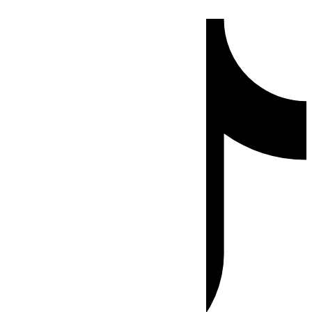
Ir
Tiktok
al
contenido