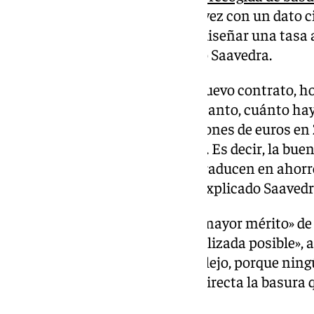
permitido «contar por primera vez con un dato ci
del servicio, algo esencial para diseñar una tasa
equitativa», según ha destacado Saavedra.
«Gracias a la adjudicación del nuevo contrato, 
cuánto cuesta el servicio y, por tanto, cuánto hay
tasa. Ese coste será de 23,8 millones de euros en 
que se cobraban anteriormente. Es decir, la buen
modernización del servicio se traducen en ahorr
justa para los granadinos», ha explicado Saavedr
El portavoz ha añadido que «el mayor mérito» de 
tasa «de la forma más individualizada posible», 
contribuyente, «algo muy complejo, porque nin
medios para medir de manera directa la basura 