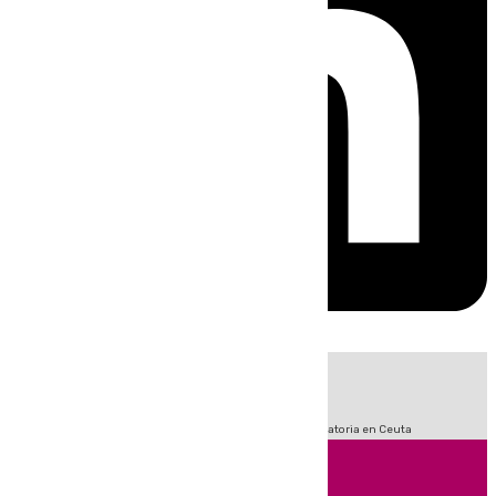
HOY
|
Fútbol
LaLiga
Sucesos
Primera División
Crisis Migratoria en Ceuta