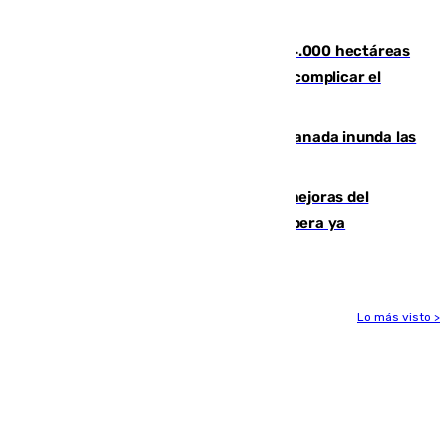
Tírig
El incendio de Niebla ya supera las 4.000 hectáreas
afectadas y "se espera que se vuelva a complicar el
fuego"
Una tormenta en la provincia de Granada inunda las
calles de Puebla de Don Fadrique
La inversión del Ayuntamiento en mejoras del
entorno del Prado de San Sebastián supera ya
1.600.000 euros
Lo más visto >
Más noticias
Ver más >