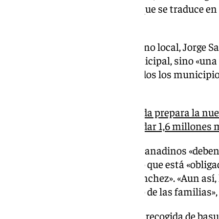
diseñado por el Consistorio, lo que se traduce en
contribuyentes granadinos».
El portavoz del equipo de gobierno local, Jorge 
medida no es una decisión municipal, sino «una 
Pedro Sánchez, «que obliga a todos los municipi
nueva tasa de residuos».
El Ayuntamiento de Granada prepara la nuev
basura, que habrá de recaudar 1,6 millones
Saavedra ha señalado que los granadinos «deben s
decidido el Ayuntamiento», sino que está «oblig
impuesta por el Gobierno de Sánchez». «Aun así,
su impacto y proteger el bolsillo de las familias»
El
nuevo contrato de limpieza y recogida de bas