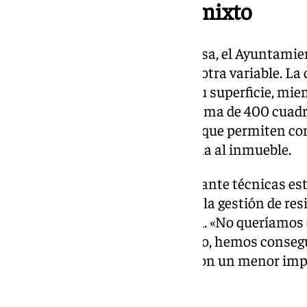
Tasa con un modelo mixto
Para calcular el importe de la tasa, el Ayuntam
compuesto por una cuota fija y otra variable. La 
inmueble, su valor catastral y su superficie, mien
determinará a partir de un sistema de 400 cuadr
las que se ha dividido la ciudad, que permiten co
residuos en la zona más próxima al inmueble.
Este modelo, desarrollado mediante técnicas est
las ciudades más avanzadas en la gestión de res
más equitativo de la carga fiscal. «No queríamos
obligados a adoptarla. Pese a ello, hemos conse
modelo más justo, moderno y con un menor imp
vecinos», ha añadido Saavedra.