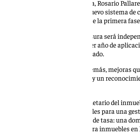
Por su parte, la edil de Economía, Rosario Pallar
técnico y la implantación del nuevo sistema de 
aplicación y supervisión durante la primera fas
El nuevo recibo de la tasa de basura será indepe
en un único pago anual el primer año de aplicac
siguientes ya podrá ser domiciliado.
El nuevo sistema introduce, además, mejoras q
equitativo del coste del servicio y un reconocim
más responsables.
El titular del recibo será el propietario del inmue
Impuesto sobre Bienes Inmuebles para una gesti
Se mantienen dos modalidades de tasa: una domé
residencial, y otra industrial, para inmuebles en
actividades económicas.