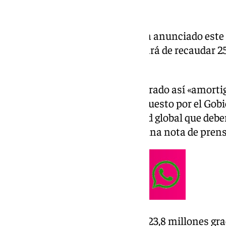
El Ayuntamiento de Granada ha anunciado este 
tasa de basuras,
con lo que pasará de recaudar 25,
que supone un 5,9% menos.
El Consistorio granadino ha logrado así «amorti
sistema de tasas de basura impuesto por el Gob
1,6 millones de euros la cantidad global que deb
2026», según ha informado en una nota de prens
Granada recaudará finalmente 23,8 millones gra