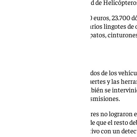
el Servicio Cinológico y la Unidad de Helicópter
En total, se intervinieron 44.500 euros, 23.700
grivnas ucranianos, así como varios lingotes de
marcas de lujo, como bolsos, zapatos, cinturones
Joyas enterradas
Además, se hallaron en el lugar dos de los vehícu
interior se encontraban cajas fuertes y las herr
los accesos a las viviendas. También se intervi
móviles y material de radiotransmisiones.
En un principio, los investigadores no lograron 
valiosos robados. Convencidos de que el resto deb
llevar a cabo un rastreo exhaustivo con un detect