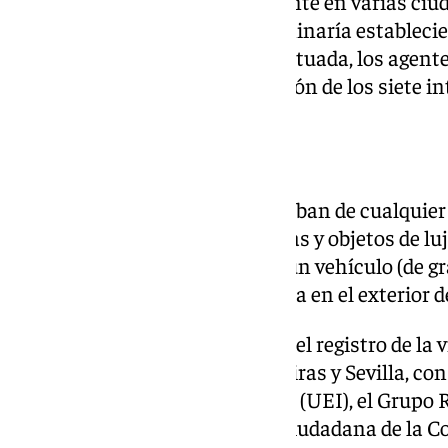
Aunque se reunieron inicialmente en varias ciuda
de operaciones de la red se terminaría estableci
La Puebla de Cazalla. Una vez situada, los agent
que ha concluido con la detención de los siete in
Dinero y joyas
En sus asaltos, donde se guardaban de cualquier 
identidad, se hacían dinero, joyas y objetos de l
fácilmente en mochilas hasta un vehículo (de gr
falsas) de apoyo que les esperaba en el exterior d
Durante la operación se realizó el registro de la
realizada por las UOPJ de Algeciras y Sevilla, co
Intervención de la Guardia Civil (UEI), el Grupo 
(GRS), la Unidad de Seguridad Ciudadana de la 