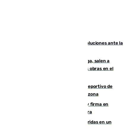
Más de 15.000 ceutíes claman por soluciones ante la
crisis migratoria
Los vecinos de Pedregalejo en Málaga, salen a
protestar en contra del resultado de las obras en el
paseo marítimo
Un incendio en un local del puerto deportivo de
Fuengirola genera una gran susto en la zona
Daniel Mérida derriba a Griekspoor y firma en
Montreal el mejor resultado de su carrera
Dos personas mueren y tres son heridas en un
accidente de tráfico en Utrera