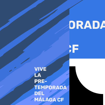
Ir
al
contenido
Tiktok