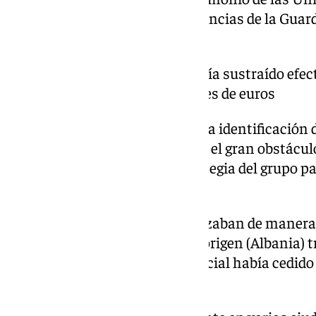
Judicial (UOPJ) de las Comandancias de la Guardia
se hicieron cargo de la trama.
esta red especializada habría sustraído efec
aproximado de diez millones de euros
La recabación de pruebas para la identificación 
apunta desde el Cuerpo, ha sido el gran obstáculo
nivel de especialización y estrategia del grupo pa
en sus actos.
Las campañas de robos se realizaban de manera 
volvían a su respectivo país de origen (Albania) 
después, cuando la presión policial había cedido
finalmente a España.