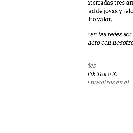
la vivienda, donde se hallaron enterradas tres a
recipientes con una gran cantidad de joyas y rel
35 relojes y 186 joyas de lujo de alto valor.
Descubre más noticias de 101Tv en las redes soc
Tok
o
X
. Puedes ponerte en contacto con nosotro
informativos@101tv.es
Más noticias de
101TV
en las redes
sociales:
Instagram
,
Facebook
,
Tik Tok
o
X
.
Puedes ponerte en contacto con nosotros en el
correo
informativos@101tv.es
Tags:
Últimas noticias