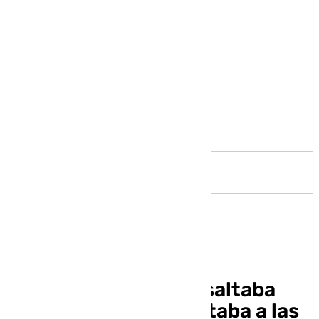
Andalucía
Cae una banda que asaltaba
casas de lujo y maniataba a las