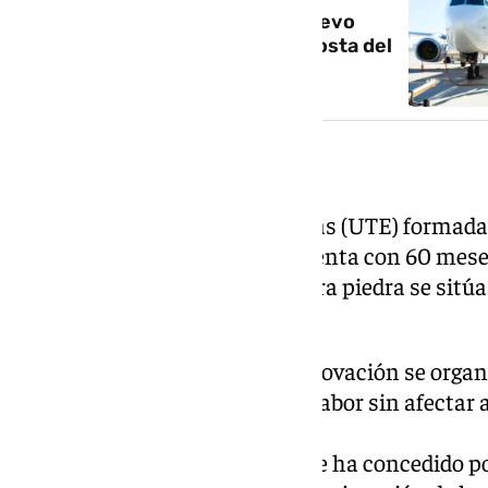
De Sevilla a Málaga: así es el nuevo
director del aeropuerto de la Costa del
Sol
Adjudicación y plazos
La Unión Temporal de Empresas (UTE) formada
Arquitectos y el grupo Sener cuenta con 60 meses
previsión para colocar la primera piedra se sitúa
principios de 2029.
Bendala, ha afirmado que la renovación se organi
frentes a la vez para agilizar la labor sin afectar 
servicios.
El diseño y asistencia técnica se ha concedido po