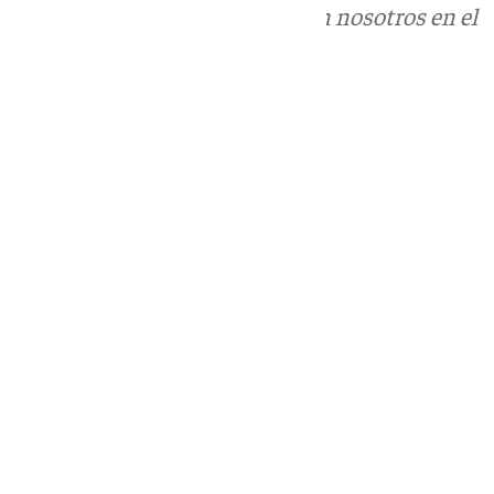
Puedes ponerte en contacto con nosotros en el
correo
informativos@101tv.es
Tags:
Últimas noticias