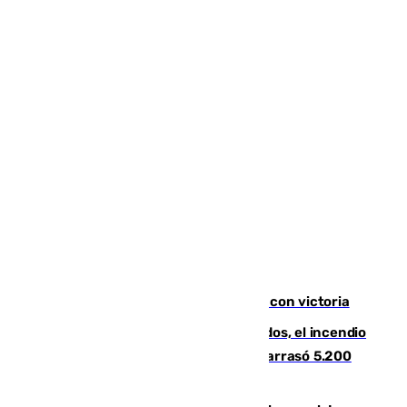
El Granada cierra su puesta a punto con victoria
Un mes de la tragedia de Los Gallardos, el incendio
que acabó con la vida de 14 personas y arrasó 5.200
hectáreas