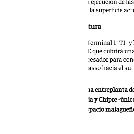
inversión total estimada para la ejecución de la
millones de euros para duplicar la superficie act
Novedades en la infraestructura
Desaparece la edificación de la Terminal 1 -T1- y 
lugar, aparecerá el nuevo dique E que cubrirá un
norte a sur. Crece el edificio procesador para co
este y se amplía la Terminal Picasso hacia el sur
En la planta 20 se construirá una entreplanta de 
pasajeros procedentes de Irlanda y Chipre -únic
que no tienen presencia en el espacio malague
Schengen