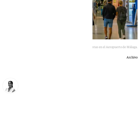
Imagen de turistas en el Aeropuerto de Málaga.
Archivo
Blanca Guerrero
domingo, 14 junio 2026, 11:43
Compartir: