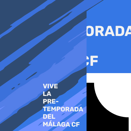
Ir
al
contenido
Tiktok