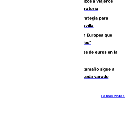
España establece controles fronterizos a viajeros
procedentes de Italia por la presión migratoria
El Ayuntamiento desarrolla una estrategia para
recuperar la identidad patrimonial de Sevilla
España e Italia garantizan a la Unión Europea que
sus controles fronterizos son "temporales"
Sevilla ha invertido más de 6 millones de euros en la
transformación de su casco histórico
Susto en Marbella: un atún de gran tamaño sigue a
un bañista hasta la orilla de la playa y queda varado
Lo más visto >
Más noticias
Ver más >