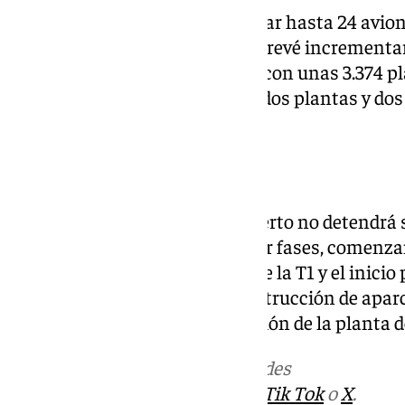
Este nuevo muelle podrá albergar hasta 24 avio
aparcamiento de vehículos se prevé incrementa
edificio de Larga Estancia -PN- con unas 3.374 p
de alquiler con 3.880 plazas en dos plantas y do
parking preferente P2.
Fases de la ejecución
El plan establece que el aeropuerto no detendrá 
Las intervenciones se harán por fases, comenzan
en primer lugar la demolición de la T1 y el inicio 
proceso de urbanización y construcción de apar
una fase final con la remodelación de la planta d
Más noticias de
101TV
en las redes
sociales:
Instagram
,
Facebook
,
Tik Tok
o
X
.