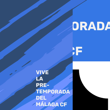
Ir
al
contenido
Tiktok