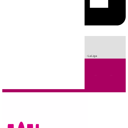
HOY
|
Sucesos
Crisis Migratoria en Ceuta
Fútbol
Incendios
LaLiga
Andalucía