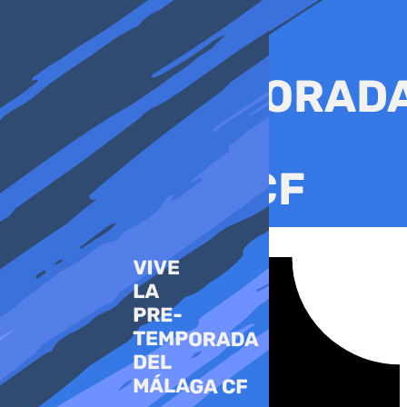
Ir
al
contenido
Tiktok