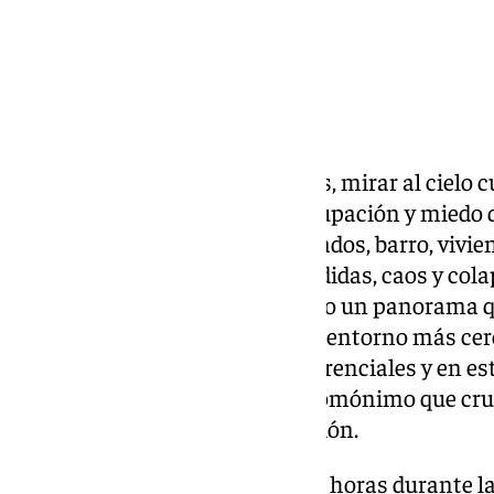
Para los vecinos de Campanillas, mirar al cielo
pasaje de incertidumbre, preocupación y miedo 
Calles, sótanos y garajes inundados, barro, vivie
casas afectadas, clases suspendidas, caos y cola
contenedores arrastrados… Todo un panorama qu
sufren las consecuencias en su entorno más ce
descargan las peores lluvias torrenciales y en est
malagueña se desborda el río homónimo que cruz
hace años amenaza a la población.
Y es que lo vivido en las últimas horas durante 