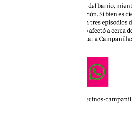
nada nuevo para los habitantes del barrio, mien
retirar fango, hartos de la situación. Si bien es 
pasados se han producido hasta tres episodios d
2020 la borrasca ‘Gloria’ no solo afectó a cerca 
dejó patente la necesidad de dotar a Campanilla
eviten este continuo lodazal.
https://www.101tv.es/enfado-vecinos-campanil
tres-dias/
Medidas urgentes