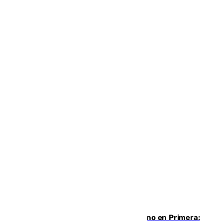
Las ganas de Larrubia ante su estreno en Primera: