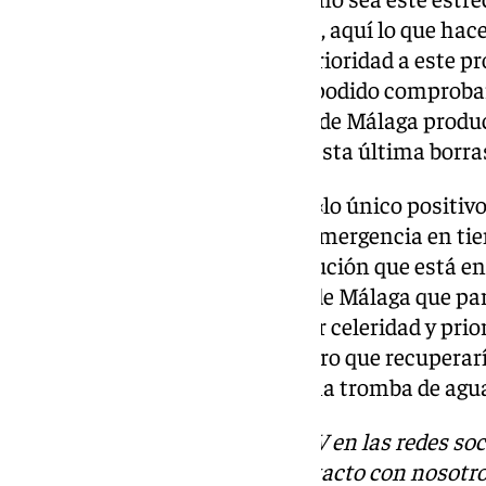
hace mucho daño. En definitiva, aquí lo que hace f
Administración tiene que dar prioridad a este pr
materia, Ángel García Vidal ha podido comproba
muchos puntos de la provincia de Málaga produc
pasado año y, asevera, que con esta última borr
Sin embargo, para este técnico «lo único positiv
realizado todos los equipos de emergencia en ti
atender a la población. Una solución que está en 
Andalucía y del Ayuntamiento de Málaga que par
deberían acometer con la mayor celeridad y prio
del alto coste de la inversión, pero que recupera
barriada que tiembla cuando una tromba de agua 
Descubre más noticias de 101TV en las redes soc
Tok
o
X
. Puedes ponerte en contacto con nosotro