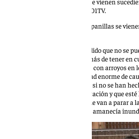
inundaciones en Campanillas se vienen sucedi
inmemoriales», ha afirmado a 101TV.
«Las inundaciones en Campanillas se viene
tiempos inmemoriales»
Asimismo, García Vidal ha añadido que no se p
desalojando a mil vecinos, además de tener en cu
lluvias. «Estos acontecimientos con arroyos en l
están secos reciben una cantidad enorme de caud
puedan soportar y reconducirlo si no se han hec
Así, plantea la limpieza de vegetación y que esté
como ocurre en la actualidad que van a parar a l
La Malagueta que hace dos días amanecía inunda