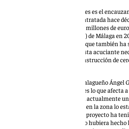
Una de las medidas más urgentes es el encauza
proyecto cuya redacción fue contratada hace dé
y que fue valorada en más de 50 millones de euro
Ordenación Urbanística (PGOU) de Málaga en 200
según indican los expertos, aunque también ha s
que ponen encima de la mesa esta acuciante nec
seguridad de los vecinos y la construcción de ce
proyectadas.
Para el ingeniero de caminos malagueño Ángel G
del río es «fundamental, ya que es lo que afecta a
aunque, según tengo entendido, actualmente una
hacer un desarrollo urbanístico en la zona lo es
Independientemente de esto, el proyecto ha teni
que la Administración pública lo hubiera hecho 