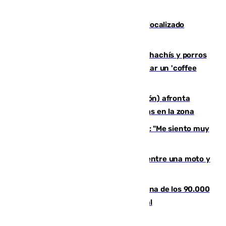
"En busca de más sueños"
Muere un joven de 21 años tras ser localizado
inconsciente en una piscina de El Palo
Cae una red que vendía marihuana, hachís y porros
en Marbella: cinco detenidos por regentar un 'coffee
shop'
El incendio forestal de Tírig (Castellón) afronta
horas claves ante el riesgo de tormentas en la zona
De la Fuente, homenajeado en Haro: "Me siento muy
emocionado"
Muere un hombre en un accidente entre una moto y
un quad en un pueblo de Granada
De la firma de Alfonso XII a la Chiclana de los 90.000
habitantes: siglo y medio de orgullo local