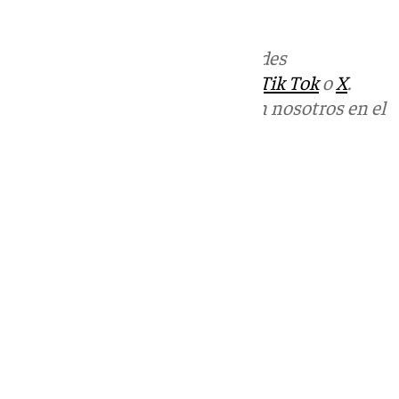
informativos@101tv.es
Más noticias de
101TV
en las redes
sociales:
Instagram
,
Facebook
,
Tik Tok
o
X
.
Puedes ponerte en contacto con nosotros en el
correo
informativos@101tv.es
Tags:
Últimas noticias