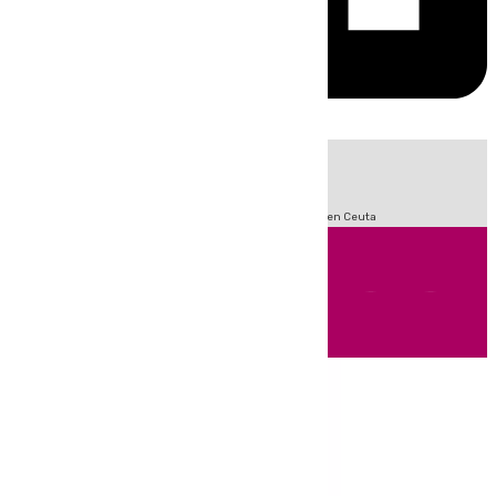
HOY
|
Sucesos
Incendios
Fútbol
LaLiga
Crisis Migratoria en Ceuta
Andalucía