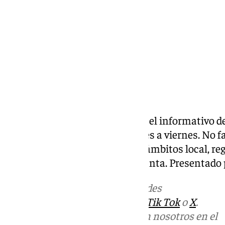
Compartir:
Las noticias de 101tv
Málaga
es el informativo de
Málaga. Desde las 20.00 de lunes a viernes. No fal
noticias más relevantes en los ámbitos local, reg
social, deportivo y la Semana Santa. Presentad
Más noticias de
101TV
en las redes
sociales:
Instagram
,
Facebook
,
Tik Tok
o
X
.
Puedes ponerte en contacto con nosotros en el