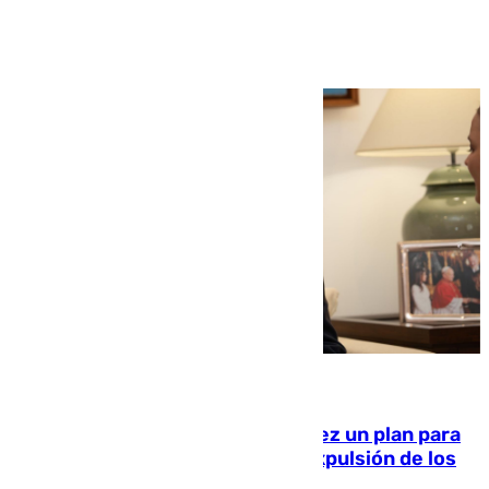
Ver más >
10.08.2026
Ceuta pide al Gobierno de Sánchez un plan para
«recuperar la normalidad» y la expulsión de los
migrantes restantes