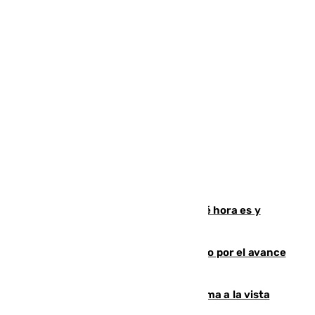
Eclipse solar del 12 de agosto: ¿a qué hora es y
cuánto durará?
Evacuados los vecinos de El Madroño por el avance
del incendio de Niebla
Pedri-Rodri, ¿dupla estelar o problema a la vista
para el Barça?