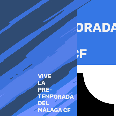
Ir
al
contenido
Tiktok