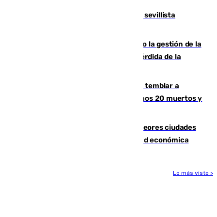
El Granada cierra su portería con el sevillista
Alberto Flores
La oposición critica al Ayuntamiento la gestión de la
Feria: del precio de los autobuses a la pérdida de la
tradición malagueña
Un terremoto de magnitud 7,4 hace temblar a
Colombia: edificios derrumbados, al menos 20 muertos y
varios desaparecidos
Marbella, Jerez y Sevilla: entre las peores ciudades
españolas para emprender una actividad económica
Lo más visto >
Más noticias