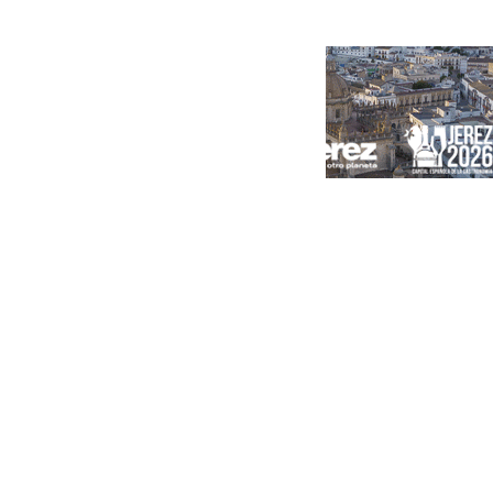
Portada
Andalucía
Sevilla
Málaga
Granada
España
Internacional
Economía