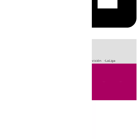
HOY
|
Crisis Migratoria en Ceuta
Sucesos
Fútbol
Primera División
LaLiga
Andalucía