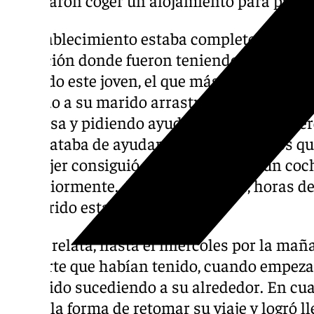
El establecimiento estaba completo, pero le
recepción donde fueron teniendo contacto c
relatado este joven, el que más le conmovió
perdido a su marido arrastrado por el agua. 
nerviosa y pidiendo ayuda porque había pe
este trataba de ayudar a unos niños a los qu
La mujer consiguió subir al techo de un coc
posteriormente. Afortunadamente, horas de
su marido estaba bien”.“
Según relata, hasta el miércoles por la ma
la suerte que habían tenido, cuando empeza
había ido sucediendo a su alrededor. En cua
buscó la forma de retomar su viaje y logró lle