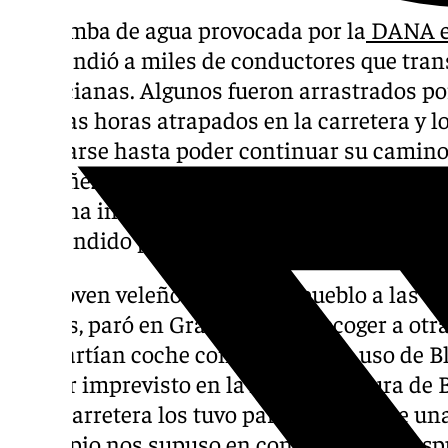
La tromba de agua provocada por la
DANA en
sorprendió a miles de conductores que tran
valencianas. Algunos fueron arrastrados por
muchas horas atrapados en la carretera y l
refugiarse hasta poder continuar su camino.
Lupiáñez, un joven de Vélez-Málaga de 25 añ
mañana inició un viaje hasta Teruel para vis
sorprendido por las inundaciones a pocos k
Este joven veleño salió de su pueblo a las d
martes, paró en Granada para recoger a otra
compartían coche con él haciendo uso de Bl
primer imprevisto en la A-92 a la altura d
de la carretera los tuvo parados durante un
principio nos supuso en contratiempo desp