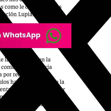
s como le ocurrió a otros
dacción Lupiáñez.
de las pasajeras en la
la comunidad valencia
a por redes sociales
los hasta Alzira, donde la
entar llegar a Valencia por
 camino se vio interrumpido
 en Alcàsser, donde
 la noche.