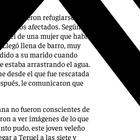
s permitieron refugiarse en la
on otros afectados. Según ha
 fue el de una mujer que había
“Llegó llena de barro, muy
rdido a su marido cuando
e estaba arrastrando el agua.
he desde el que fue rescatada
spués, le comunicaron que
ñana no fueron conscientes de
ron a ver imágenes de lo que
nto pudo, este joven veleño
gar a Teruel a las siete y