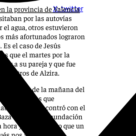
 la provincia de Valencia
X-twitter
sitaban por las autovías
 el agua, otros estuvieron
os más afortunados lograron
 Es el caso de Jesús
os que el martes por la
itar a su pareja y que fue
ilómetros de Alzira.
iez y media de la mañana del
s tres jóvenes que
ablacar y se encontró con el
e Baza donde una inundación
a hora y media. “Esto que un
ués nos ayudó a no