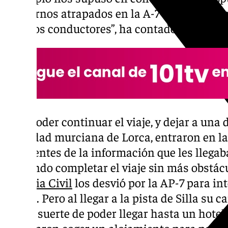
quedarnos atrapados en la A-7 durante hora
muchos conductores”, ha contado a esta re
Tras poder continuar el viaje, y dejar a una 
localidad murciana de Lorca, entraron en 
pendientes de la información que les llegab
pudiendo completar el viaje sin más obstácu
Guardia Civil
los desvió por la AP-7 para int
Xátiva. Pero al llegar a la pista de Silla su
con la suerte de poder llegar hasta un hotel
intentaron coger un alojamiento para pasar