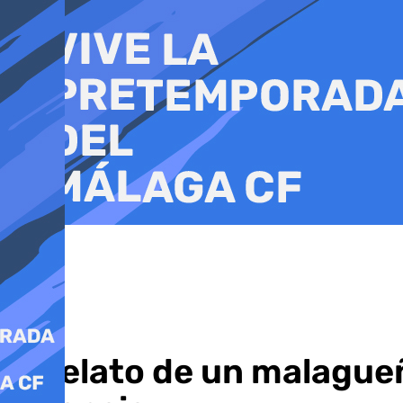
Ir
al
contenido
El relato de un malague