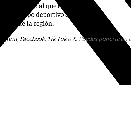
Unicaja
, al igual que en el
 como equipo deportivo de
cia y de la región.
tagram
,
Facebook
,
Tik Tok
o
X
. Puedes ponerte en 