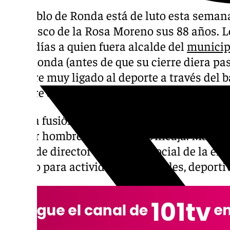
El pueblo de Ronda está de luto esta semana
Francisco de la Rosa Moreno sus 88 años. 
estos días a quien fuera alcalde del
municip
Caja Ronda (antes de que su cierre diera pa
hombre muy ligado al deporte a través del b
nombre destacado en la historia reciente de
Tras la fusión de Caja Ronda con otras entid
primer hombre al frente de Unicaja. Más t
papel de director de la Obra Social de la en
trabajo para actividades culturales, deportiv