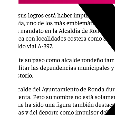
Entre sus logros está haber impulsado la co
Serranía, uno de los más emblemáticos de la
Sol. Su mandato en la Alcaldía de Ronda fue 
comarca con localidades costera como San P
conocido vial A-397.
Durante su paso como alcalde rondeño tambi
rehabilitar las dependencias municipales y a
Consistorio.
Fue alcalde del Ayuntamiento de Ronda dur
los setenta. Pero su nombre no está solame
sino que ha sido una figura también destaca
finanzas y del deporte como impulsor del a