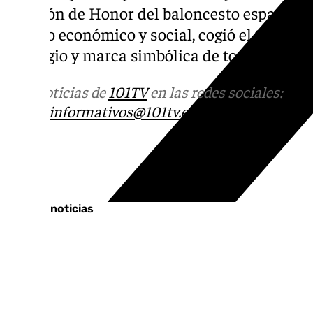
División de Honor del baloncesto español.
ámbito económico y social, cogió el testigo
prestigio y marca simbólica de toda la provin
Más noticias de
101TV
en las redes sociales:
Ins
correo
informativos@101tv.es
Tags:
Últimas noticias