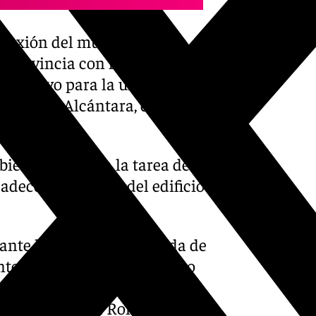
nexión del municipio de la
 provincia con la Costa del
decisivo para la unir la
edro de Alcántara, el
én se dedicó a la tarea de
decentar la cara del edificio
ante la importante década de
nte ligado al mundo político
da en los ámbitos de las
scenso del Caja Ronda a