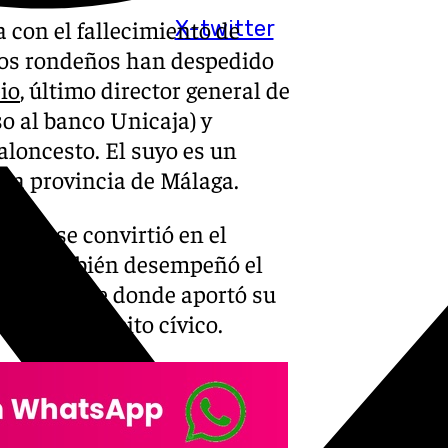
 con el fallecimiento de
X-twitter
Los rondeños han despedido
io
, último director general de
so al banco Unicaja) y
aloncesto. El suyo es un
 la provincia de Málaga.
ades se convirtió en el
arde, también desempeñó el
tidad, desde donde aportó su
as y del ámbito cívico.