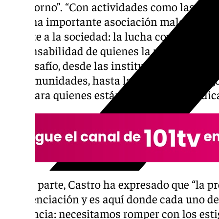
su entorno”. “Con actividades como las de h
con una importante asociación malagueña,
urgente a la sociedad: la lucha contra la adi
responsabilidad de quienes la padecen, pu
ese desafío, desde las institución públicas, 
las comunidades, hasta las familias y amig
vital para quienes están en riesgo”, ha indi
Por su parte, Castro ha expresado que “la p
concienciación y es aquí donde cada uno d
diferencia: necesitamos romper con los est