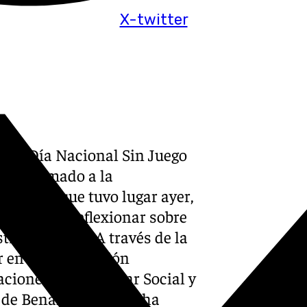
X-twitter
el Día Nacional Sin Juego
se ha sumado a la
e Azar, que tuvo lugar ayer,
l objetivo reflexionar sobre
stra sociedad. A través de la
 en Rehabilitación
ciones de Bienestar Social y
 de Benalmádena, se ha