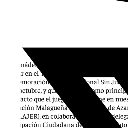
Benalmádena se suma a la conmemoración d
de Azar en el ‘Anica Torres’. Benalmádena 
conmemoración del Día Nacional Sin Juego d
29 de octubre, y que ha tenido como principa
el impacto que el juego de azar tiene en nue
Asociación Malagueña de Jugadores de Azar
(AMALAJER), en colaboración con las delega
Participación Ciudadana del Ayuntamiento