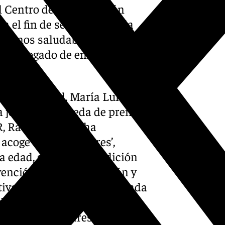
l Centro de Participación
n el fin de sensibilizar a la
ntornos saludables y seguros,
, catalogado de enfermedad,
a mutua.
Tercera Edad, María Luisa
la jornada en rueda de prensa,
 Raquel Castro, ha
acoge el ‘Anica Torres’,
na edad, género ni condición
ención, la sensibilización y
tiva”, y ha apuntado que “cada
adas por una problemática
én a sus familiares y a todo