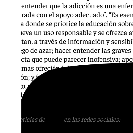
azar y entender que la adicción es una enf
y superada con el apoyo adecuado”. “Es es
cultura donde se priorice la educación sobre 
promueva un uso responsable y se ofrezca 
necesitan, a través de información y sensibi
del juego de azar; hacer entender las grave
conducta que puede parecer inofensiva; apo
problemas ofreciéndoles los recursos dispo
adicción; y fomentar políticas que regulen 
al juego, y que promuevan campañas de pre
accesibles para todos”. Benalmádena se su
Día Nacional Sin Juego de Azar en el ‘Anica 
Más noticias de
101TV
en las redes sociales:
Ins
correo
informativos@101tv.es