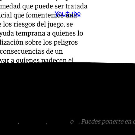
ermedad que puede ser tratada
Youtube
encial que fomentemos una
los riesgos del juego, se
ayuda temprana a quienes lo
lización sobre los peligros
s consecuencias de un
yar a quienes padecen el
nibles para superar la
de manera efectiva el acceso
vención y tratamiento
ma a la conmemoración del
Torres’.
tagram
,
Facebook
,
Tik Tok
o
X
. Puedes ponerte en 