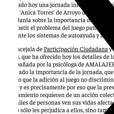
celebrado hoy una jornada informativa en e
Activa ‘Anica Torres’ de Arroyo de la Miel, co
ciudadanía sobre la importancia de crear e
y combatir el problema del juego patológico
mediante los sistemas de autoayuda y ayud
La Concejala de
Participación Ciudadana
y 
Robles, que ha ofrecido hoy los detalles de 
acompañada por la psicóloga de AMALAJER,
destacado la importancia de la jornada, que 
“puesto que la adición al juego no discrimi
social, y es precisamente por eso que la prev
el tratamiento requieren de un acción colec
año, miles de personas ven sus vidas afect
que no sólo les perjudica a ellos, sino tambi