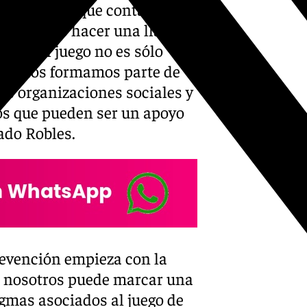
oy, para las que contamos
 queremos hacer una llamada
cción al juego no es sólo
es todos formamos parte de
las organizaciones sociales y
os que pueden ser un apoyo
cado Robles.
revención empieza con la
e nosotros puede marcar una
igmas asociados al juego de