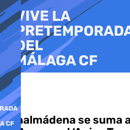
Ir
al
contenido
Benalmádena se suma a 