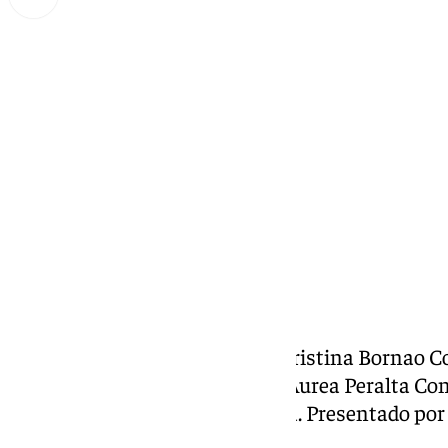
Miguel Alfonso
jueves, 27 febrero 2025, 16:57
Compartir:
Hoy en A Fondo Costa del Sol, Cristina Bornao C
Ayuntamiento de Fuengirola y Áurea Peralta Con
Ayuntamiento de Benalmádena. Presentado por F