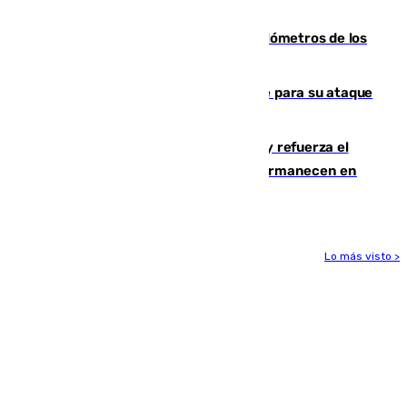
2030
Diputación limpia de residuos 170 kilómetros de los
principales caminos del Rocío en Sevilla
El Real Madrid ficha a Yan Diomande para su ataque
por 125 millones
El Gobierno instala duchas y baños y refuerza el
CETI para los miles de migrantes que permanecen en
Ceuta
Lo más visto >
Más noticias
Ver más >