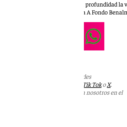
Todos los jueves Analizamos en profundidad la vi
de Benalmádena en el programa A Fondo Bena
Más noticias de
101TV
en las redes
sociales:
Instagram
,
Facebook
,
Tik Tok
o
X
.
Puedes ponerte en contacto con nosotros en el
correo
informativos@101tv.es
Tags: