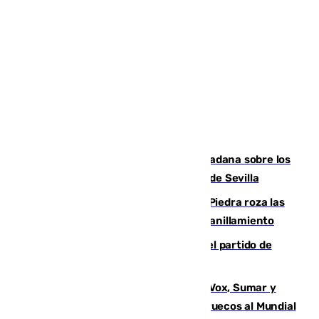
PSOE y Vox critican la consulta ciudadana sobre los
toldos que ha lanzado el Ayuntamiento de Sevilla
La laguna malagueña de Fuente de Piedra roza las
30.000 parejas de flamencos antes del anillamiento
Sigue en directo la retransmisión del partido de
pretemporada Málaga-Al-Arabi
La crisis migratoria de Ceuta une a Vox, Sumar y
Podemos contra la candidatura de Marruecos al Mundial