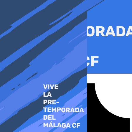
Ir
al
contenido
Tiktok