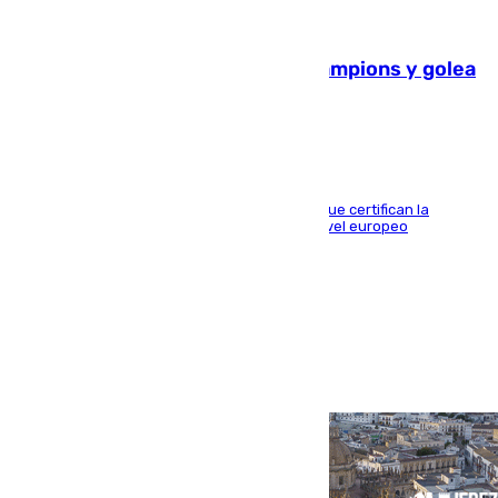
06.08.2026
El Betis supera el examen de Champions y golea
al Arsenal en Dublín (1-3)
Riquelme, Deossa y Fornals firman los tantos que certifican la
superioridad bética ante un rival de máximo nivel europeo