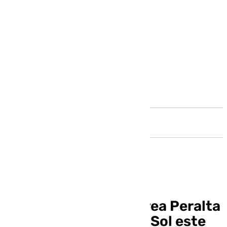
Andalucía
Cristina Bornao y Áurea Peralta
en A Fondo Costa del Sol este