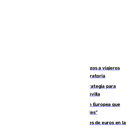
España establece controles fronterizos a viajeros
procedentes de Italia por la presión migratoria
El Ayuntamiento desarrolla una estrategia para
recuperar la identidad patrimonial de Sevilla
España e Italia garantizan a la Unión Europea que
sus controles fronterizos son "temporales"
Sevilla ha invertido más de 6 millones de euros en la
transformación de su casco histórico