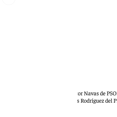
Miguel Alfonso
jueves, 6 febrero 2025, 16:43
Compartir:
Hoy en A Fondo participan: Víctor Navas de PS
Morales de IU de Marbella y Luis Rodríguez del 
por F. Conejo Benítez.