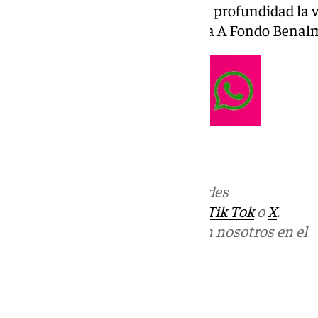
Todos los jueves Analizamos en profundidad la vi
de Benalmádena en el programa A Fondo Bena
Más noticias de
101TV
en las redes
sociales:
Instagram
,
Facebook
,
Tik Tok
o
X
.
Puedes ponerte en contacto con nosotros en el
correo
informativos@101tv.es
Tags: