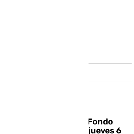
Andalucía
Tertulia política en A Fondo
Costa del Sol de este jueves 6