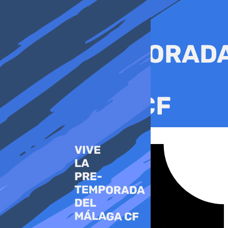
Ir
al
contenido
Tiktok