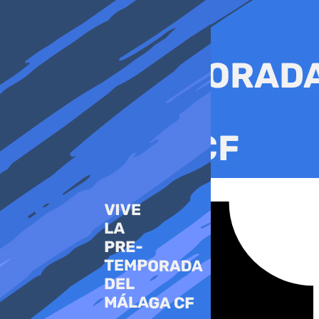
Ir
al
contenido
Tiktok