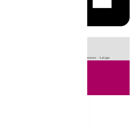
HOY
|
Fútbol
Primera División
Crisis Migratoria en Ceuta
Sucesos
LaLiga
Andalucía