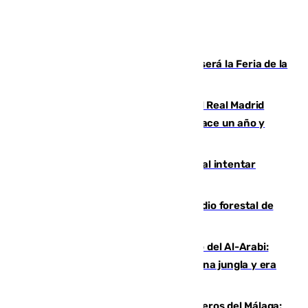
Talleres, escape room y música: así será la Feria de la
Juventud Cofrade de Málaga
El fichaje más caro de la historia del Real Madrid
costaba 105 millones de euros menos hace un año y
jugaba en Leganés
Ceuta suma 82 fallecidos en el mar al intentar
cruzar la frontera española
Huelva eleva a emergencia el incendio forestal de
Niebla
Juanfran Funes, sobre el duro juego del Al-Arabi:
“Por momentos nos hemos metido en una jungla y era
hasta peligroso”
Ya se han estrenado los tres delanteros del Málaga: