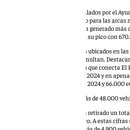
Los radares fijos y móviles instalados por el A
supuesto un importante ingreso para las arcas 
la fecha, los radares móviles han generado más d
sanciones. En 2024, alcanzaron su pico con 670
En cuanto a los radares fijos, los ubicados en la
y Valle-Inclán son los que más multan. Destacan
Rodrigo Vivar, una larga avenida que conecta El
de la Torre, que fue instalado en 2024 y en ape
566.000 euros (medio millón en 2024 y 66.000 eu
La grúa municipal retiró más de 48.000 veh
El servicio de grúa municipal ha retirado un tot
y 2024 por infracciones de tráfico. A estas cifr
por colaboración ciudadana y más de 4.900 vehíc