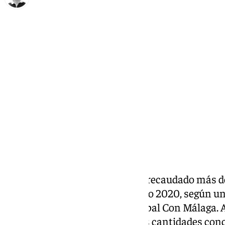
Ignacio Pérez
viernes, 28 marzo 2025, 17:14
Compartir:
El Ayuntamiento de Málaga ha recaudado más de
sanciones de tráfico desde el año 2020, según un
solicitados por el grupo municipal Con Málaga. 
mayor porque no contempla las cantidades concr