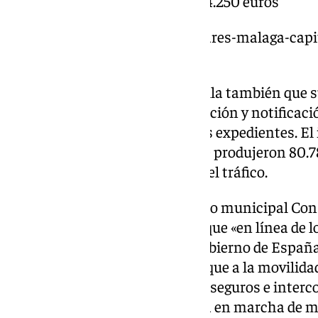
(173.300 euros), en total 244.250 euros
https://www.101tv.es/guia-radares-malaga-cap
velocidad-sanciones/
La Policía Local de Málaga detalla también que s
sancionador se limita a la detección y notificació
órgano gestor quien resuelve los expedientes. El
también apunta que en 2020 se produjeron 80.78
la Policía Local en relación con el tráfico.
Tras valorar estos datos, el grupo municipal Con
alcalde, Franciscos de la Torre, que «en línea de
PP de Málaga dirigiéndose al Gobierno de España
recaudación municipal, se dedique a la movilida
robusta en favor de carriles bici seguros e inter
alquiler de bicicletas o la puesta en marcha d