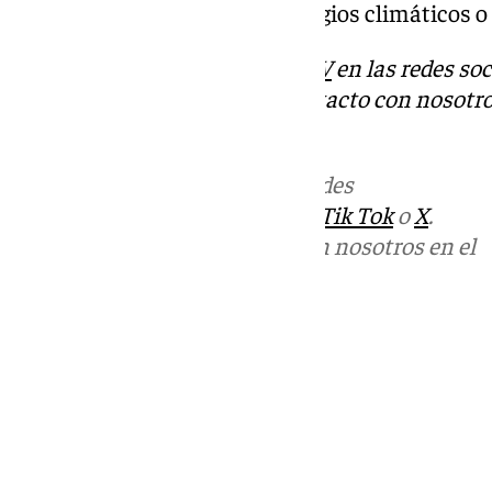
mayor seguridad peatonal, refugios climáticos o 
Descubre más noticias de
101TV
en las redes soc
Tok
o
X
. Puedes ponerte en contacto con nosotro
informativos@101tv.es
Más noticias de
101TV
en las redes
sociales:
Instagram
,
Facebook
,
Tik Tok
o
X
.
Puedes ponerte en contacto con nosotros en el
correo
informativos@101tv.es
Tags:
Últimas noticias