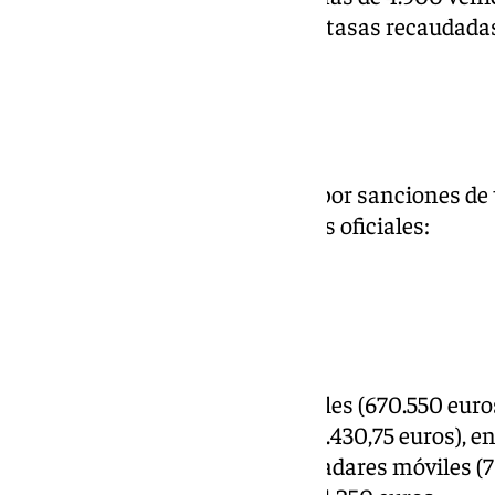
abandonados. Solo en 2024, las tasas recaudadas
513.430,75 euros.
Las cifras
Recaudación en vía voluntaria por sanciones de t
ejecutiva, según los documentos oficiales:
2020: 4.386.117 euros
2021: 6.862.874 euros
2022: 7.768.457 euros
2023: 8.156.190 euros
En 2024: sólo radares móviles (670.550 euros)
y tasas grúa municipal (513.430,75 euros), en
En 2025: sólo por radares radares móviles (7