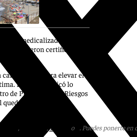
óptero medicalizado. Sin
ente pudieron certificar el
 camión grúa para elevar el
ctima. El 112 comunicó lo
ntro de Prevención de Riesgos
al quedó activado para
tagram
,
Facebook
,
Tik Tok
o
X
. Puedes ponerte en 