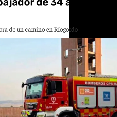
bajador de 34 años tras 
a
obra de un camino en Ríogordo