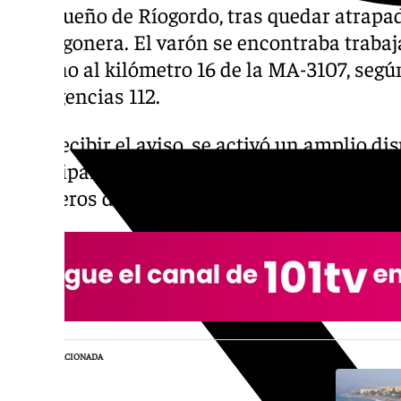
malagueño de Ríogordo, tras quedar atrapa
hormigonera. El varón se encontraba trabaj
cercano al kilómetro 16 de la MA-3107, segú
Emergencias 112.
Tras recibir el aviso, se activó un amplio dis
participaron efectivos del Centro de Emerge
Bomberos del Consorcio Provincial de Málag
NOTICIA RELACIONADA