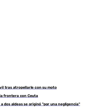
Youtube
il tras atropellarle con su moto
 la frontera con Ceuta
 a dos aldeas se originó "por una negligencia"