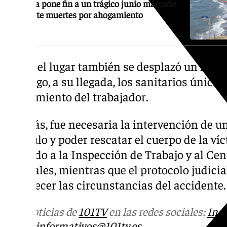
Málaga pone fin a un trágico junio marcado
por siete muertes por ahogamiento
Hasta el lugar también se desplazó un helic
embargo, a su llegada, los sanitarios únicam
fallecimiento del trabajador.
Además, fue necesaria la intervención de un
vehículo y poder rescatar el cuerpo de la ví
ocurrido a la Inspección de Trabajo y al Ce
Laborales, mientras que el protocolo judici
esclarecer las circunstancias del accidente.
Más noticias de
101TV
en las redes sociales:
Ins
correo
informativos@101tv.es