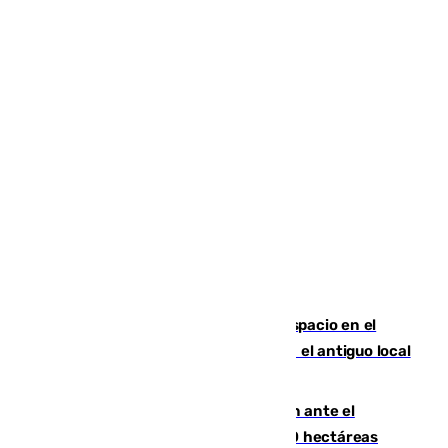
Las marca internacionales ganan espacio en el
Centro de Málaga: La Tagliatella abre en el antiguo local
de Vox Sports Bar
Moreno pide extremar la precaución ante el
incendio de Niebla, que supera las 4.000 hectáreas