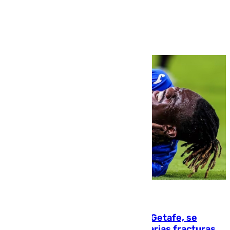
Ver más >
08.08.2026
Christantus Uche, delantero del Getafe, se
perderá toda la temporada por varias fracturas