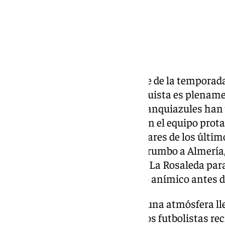
El Málaga CF se juega gran parte de la temporada
este domingo y la afición malaguista es plename
juego. Por ello, los seguidores blanquiazules ha
compromiso inquebrantable con el equipo prota
movilizaciones más espectaculares de los último
expedición malaguista pusiera rumbo a Almería, 
congregaron en los aledaños de La Rosaleda para
transmitirles el último impulso anímico antes de
Bengalas, cánticos, bufandas y una atmósfera l
salida del autobús del equipo. Los futbolistas r