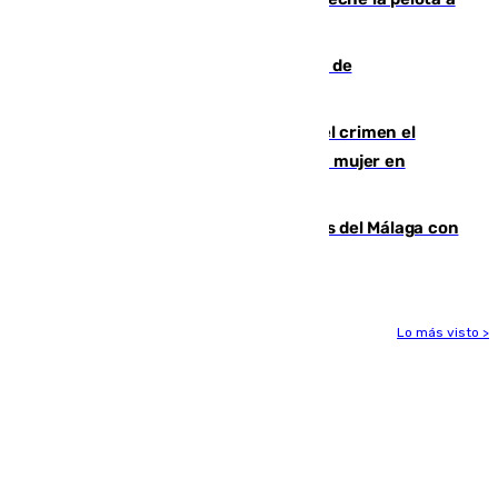
las comunidades"
Una ONG malagueña ganará un año de
comunicación gratuita con Apecom
Confiesa en un diario ser el autor del crimen el
hombre en prisión por asesinato de una mujer en
Benahavís
Juanpe vuelve a los entrenamientos del Málaga con
el grupo de manera progresiva
Lo más visto >
Más noticias
Ver más >