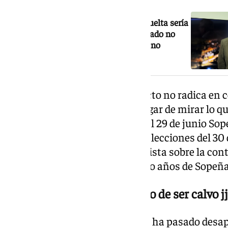
NOTICIA RELACIONADA
Feliciano Fernández: «Guillermo Revuelta sería
hoy hermano mayor si hubiera aceptado no
contar con un miembro de junta que no
generaba consenso»
«El verdadero valor de un proyecto no radica en c
potenciar nuestro futuro. En lugar de mirar lo que
que podemos construir», decía el 29 de junio Sop
antes de que se produjeran las elecciones del 30 
vuelco de la candidatura rupturista sobre la co
Guillermo Revuelta tras los ocho años de Sopeña
«Ahhhhh por cierto orgulloso de ser calvo jj
Otro mensaje de Sopeña que no ha pasado desap