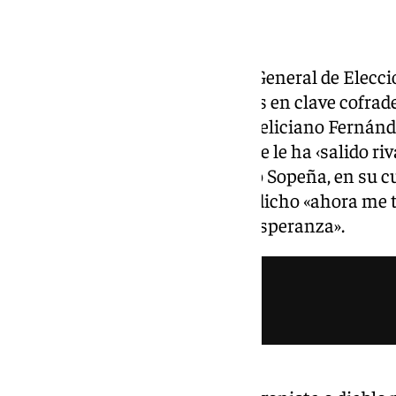
La resaca electoral del Cabildo General de Elecc
está dejando muchas anécdotas en clave cofrade s
nuevo hermano mayor electo, Feliciano Fernández
de titulares y momentos cumbre le ha ‹salido riva
hermano mayor saliente, Sergio Sopeña, en su c
irónica y categórica a la vez ha dicho «ahora me 
que siempre me acompaña la Esperanza».