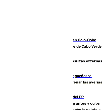
Vozinha, recibido como una estrella en Colo-Colo:
casi 30.000 aficionados arropan al héroe de Cabo Verde
en su presentación
Vithas Málaga crece en cirugías, consultas externas
y altas en el primer semestre de 2026
Mejoras del agua en la Axarquía malagueña: se
sustituye una tubería de 50 años para frenar las averías
de agua en El Borge y Almáchar
Bendodo asegura que los gobiernos del PP
"cumplirán la ley" sobre los menores migrantes y culpa
al Gobierno por "inestabilidad": "Que no eche la pelota a