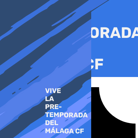
Ir
al
contenido
Tiktok