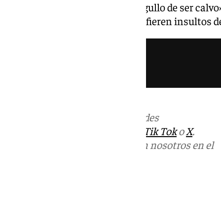
su último tuit en el que dice «orgullo de ser calv
haciendo alusión a su físico profieren insultos d
Más noticias de
101TV
en las redes
sociales:
Instagram
,
Facebook
,
Tik Tok
o
X
.
Puedes ponerte en contacto con nosotros en el
correo
informativos@101tv.es
Tags:
Últimas noticias