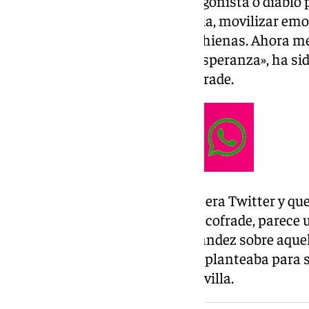
«El populismo requiere un antagonista o diablo 
justificar medidas de emergencia, movilizar emo
personales vociferados por sus hienas. Ahora me
que siempre me acompaña la Esperanza», ha sid
dado la vuelta a la sevillanía cofrade.
Este mensaje en X, lo que antes era Twitter y que
predilecta patra la información cofrade, parece 
contestación de Feliciano Fernández sobre aquel
por las medidas electorales que planteaba para s
hermandad de la Madrugá de Sevilla.