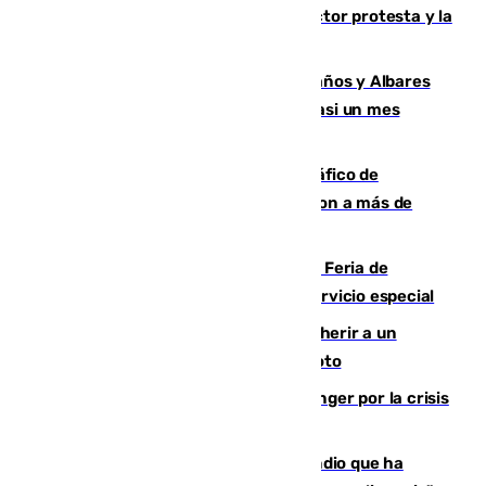
andaluces se quedan sin cohetes: el sector protesta y la
Junta mantiene el protocolo
Los ministros Marlaska, Robles, Bolaños y Albares
comparecerán por las crisis de Ceuta casi un mes
después
Cae una de las mayores redes de tráfico de
personas y droga en España: introdujeron a más de
2.000 migrantes de forma ilegal
¿Hasta qué hora abre el Metro en la Feria de
Málaga? Consulta las frecuencias del servicio especial
Detenido un hombre en Málaga por herir a un
Guardia Civil tras atropellarle con su moto
El Barça cancela un amistoso en Tánger por la crisis
en la frontera con Ceuta
El acalde de Niebla cree que el incendio que ha