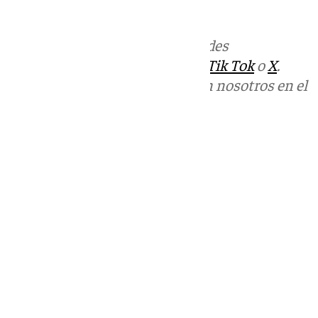
Más noticias de
101TV
en las redes
sociales:
Instagram
,
Facebook
,
Tik Tok
o
X
.
Puedes ponerte en contacto con nosotros en el
correo
informativos@101tv.es
Tags:
Últimas noticias