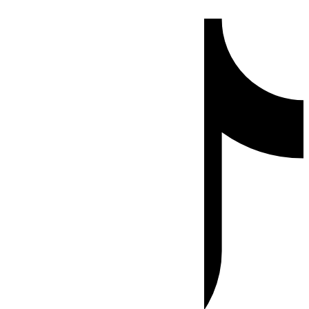
Ir
Tiktok
al
contenido