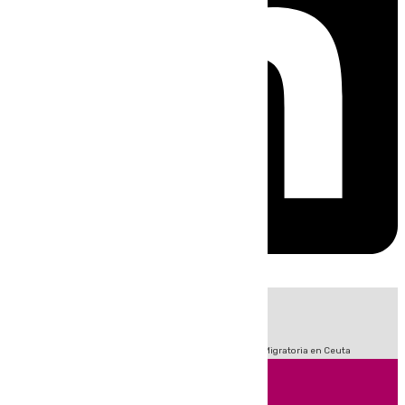
HOY
|
Fútbol
Sucesos
Primera División
Incendios
Crisis Migratoria en Ceuta