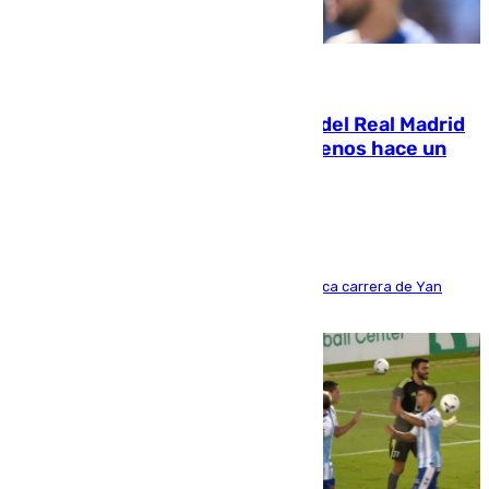
07.08.2026
El fichaje más caro de la historia del Real Madrid
costaba 105 millones de euros menos hace un
año y jugaba en Leganés
Del filial pepinero a récord absoluto: la meteórica carrera de Yan
Diomande en solo doce meses