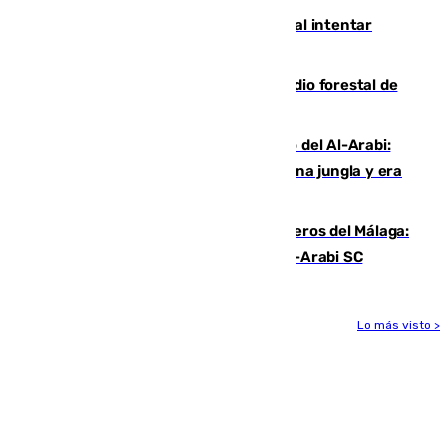
Ceuta suma 82 fallecidos en el mar al intentar
cruzar la frontera española
Huelva eleva a emergencia el incendio forestal de
Niebla
Juanfran Funes, sobre el duro juego del Al-Arabi:
“Por momentos nos hemos metido en una jungla y era
hasta peligroso”
Ya se han estrenado los tres delanteros del Málaga:
Eneko Jauregui, bigoleador contra el Al-Arabi SC
Lo más visto >
Más noticias
Ver más >