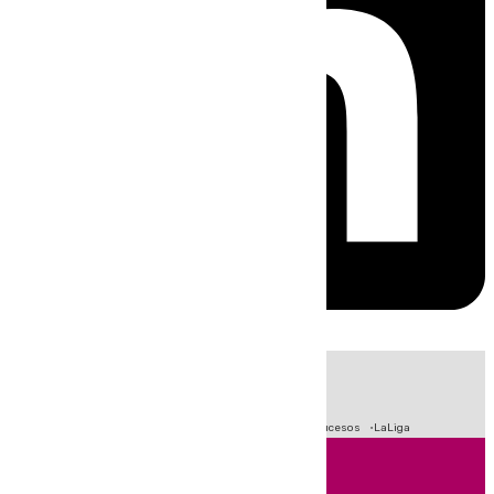
HOY
|
Fútbol
Primera División
Crisis Migratoria en Ceuta
Sucesos
LaLiga