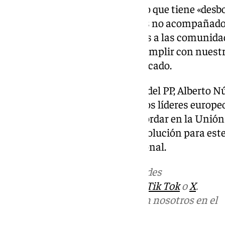
Por su parte, Mazón ha indicado que tiene «des
centros de menores extranjeros no acompañados
que no esté destinando recursos a las comunida
mejor. «Estamos tratando de cumplir con nuestr
nuestras posibilidades», ha indicado.
Ha defendido que el presidente del PP, Alberto Nú
español que ha planteado a otros líderes europ
«problema» que se tiene que abordar en la Unió
haya ni un diagnóstico ni una solución para est
la actuación del Ejecutivo nacional.
Más noticias de
101TV
en las redes
sociales:
Instagram
,
Facebook
,
Tik Tok
o
X
.
Puedes ponerte en contacto con nosotros en el
correo
informativos@101tv.es