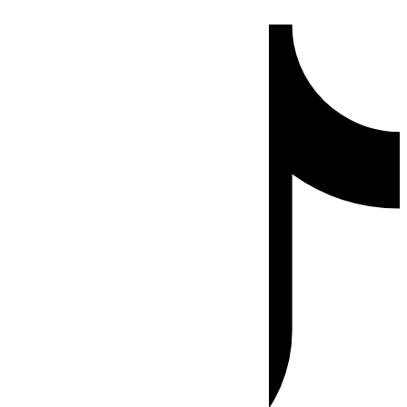
Ir
Tiktok
al
contenido