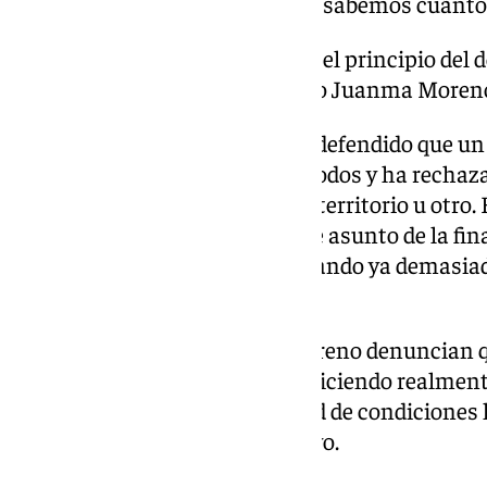
semana más, un mes más, o no sabemos cuánto
«Estamos ante lo que puede ser el principio del 
Autonomías», según ha alertado Juanma Moren
Acto seguido, Carlos Mazón ha defendido que un
debe surgir desde la unidad de todos y ha recha
«problemas políticos» entre un territorio u otro
central no se esté tomando este asunto de la fin
necesaria, sino que se «está jugando ya demasiad
«cuponazo» para Cataluña.
Ha añadido que cuando él y Moreno denuncian 
infrafinanciadas, lo que están diciendo realmen
para tratar mejor y con igualdad de condiciones 
para un mejor sistema educativo.