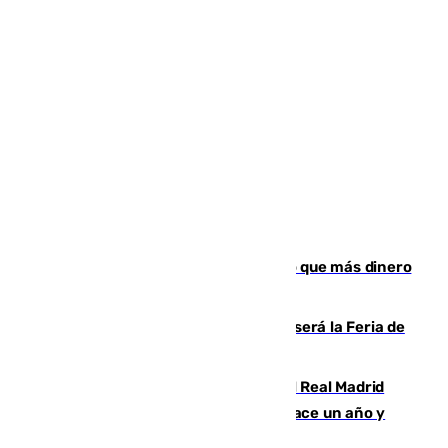
Juanlu Sánchez, el sexto canterano que más dinero
deja en las arcas del Sevilla
Talleres, escape room y música: así será la Feria de
la Juventud Cofrade de Málaga
El fichaje más caro de la historia del Real Madrid
costaba 105 millones de euros menos hace un año y
jugaba en Leganés