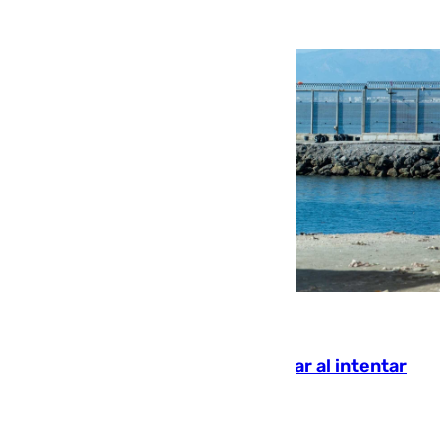
07.08.2026
Ceuta suma 82 fallecidos en el mar al intentar
cruzar la frontera española