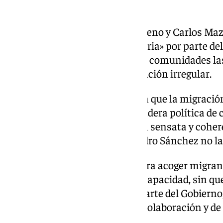
POLÍTICA MIGRATORIA
Durante el debate, Juanma Moreno y Carlos Maz
la falta de una «política migratoria» por parte d
señalado que realmente son las comunidades las 
problema generado por la migración irregular.
Juanma Moreno ha insistido en que la migración 
ordenada» a través de una verdadera política de c
haber una política de migración sensata y cohe
criticado que el Ejecutivo de pedro Sánchez no la
Ha añadido que los servicios para acoger migra
«superados», por encima de su capacidad, sin qu
colaboración económica» por parte del Gobierno,
«cooperación institucional, de colaboración y d