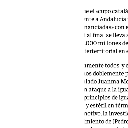
Juanma Moreno ha señalado que el «cupo catalán
territorio nacional y especialmente a Andalucí
comunidades que están «infrafinanciadas» con e
autonómica. Ha señalado que si al final se lleva 
supondrá «extraer en torno a 32.000 millones de
«hacer inviable la solidaridad interterritorial en 
«Por tanto, perderemos absolutamente todos, y e
Comunidad Valenciana, perdemos doblemente po
media en financiación», ha señalado Juanma Mor
el «cupo independentista» es «un ataque a la igua
Constitución, que consagra los principios de igua
cesión completamente absurda y estéril en térmi
que solo tiene un objetivo y un motivo, la investi
(presidente catalán) y el sostenimiento de (Ped