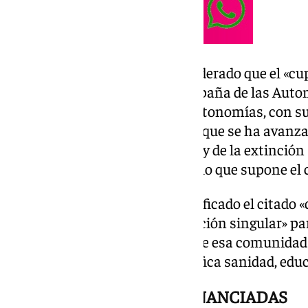
El presidente andaluz ha considerado que el «cup
principio del derrumbe de la España de las Aut
conocido de la España de las autonomías, con su
indicado Moreno, para quien lo que se ha avanzad
del derrumbe, de la destrucción y de la extinció
españoles de parar este atropello que supone el
Por su parte, Mazón, que ha calificado el citado
manifestado que una «financiación singular» para
supone «romper la unidad» y que esa comunidad s
financiación autonómica significa sanidad, educa
COMUNIDADES INFRAFINANCIADAS