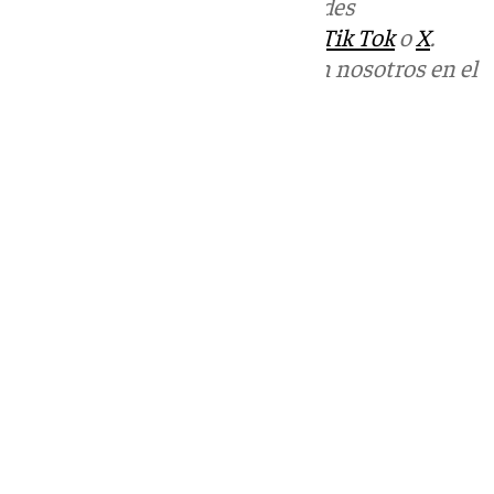
Más noticias de
101TV
en las redes
sociales:
Instagram
,
Facebook
,
Tik Tok
o
X
.
Puedes ponerte en contacto con nosotros en el
correo
informativos@101tv.es
Tags:
Últimas noticias