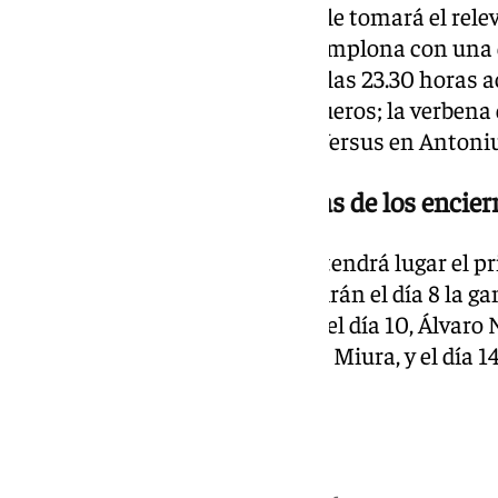
colección de fuegos artificiales, le tomará el rel
años 70 Boney M, que llega a Pamplona con una d
Maizie Williams. Por su parte a las 23.30 horas 
el escenario de la Plaza de los Fueros; la verben
Plaza de la Cruz; y la Orquesta Versus en Antoniu
Horarios, fechas y ganaderías de los encier
El 7 de julio, día de San Fermín, tendrá lugar el 
toros de Fuente Ymbro. Le seguirán el día 8 la g
día 9, Victoriano del Río Cortés; el día 10, Álvaro 
el día 12, La Palmosilla; el día 13, Miura, y el día 1
8.00 horas