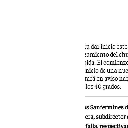
Pamplona ya está preparada para dar inicio este lu
Sanfermines de 2026 con el lanzamiento del chup
204 horas, de fiesta ininterrumpida. El comienz
estará marcado, a su vez, por el inicio de una nue
centro de la Comunidad foral estará en aviso n
máximas, que podrían alcanzar los 40 grados.
Los encargados de dar inicio a los Sanfermines 
Fernández y Araceli Sergio Aguilera, subdirector 
enfermera de la UVI móvil de Tafalla, respectiv