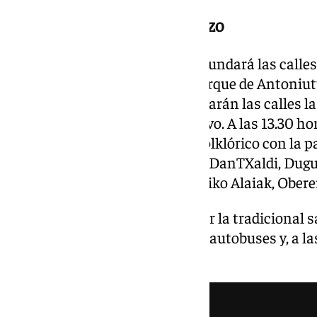
Fiesta más allá del Chupinazo
Tras el Chupinazo, la música inundará las calles
charangas y bandas desde el parque de Antoniutti
plaza de San Francisco. Amenizarán las calles la
y la banda popular Maestro Bravo. A las 13.30 hor
acogerá el tradicional festival folklórico con la 
Amaiur, Ardantzeta, Basakaitz, DanTXaldi, Dugun
Taldea, Larratz, Mikelats, Muthiko Alaiak, Oberen
Ya a las 17.00 horas tendrá lugar la tradicional s
Cabezudos desde la estación de autobuses y, a las
rejones en la Plaza de Toros.