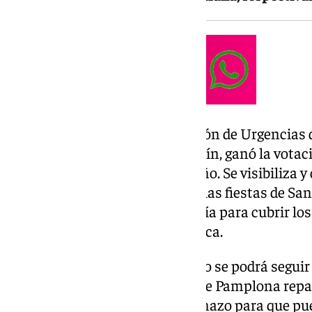
La candidatura de la Subdirección de Urgencias 
Peña La Escalerica de San Fermín, ganó la votac
lanzaba el Chupinazo de este año. Se visibiliza y
sanitario de urgencias durante las fiestas de San
despliegue que se realiza cada día para cubrir lo
percance que en ellos se produzca.
La retransmisión del Chupinazo se podrá seguir 
gigantes que el Ayuntamiento de Pamplona repart
hacer «más accesible» el Chupinazo para que p