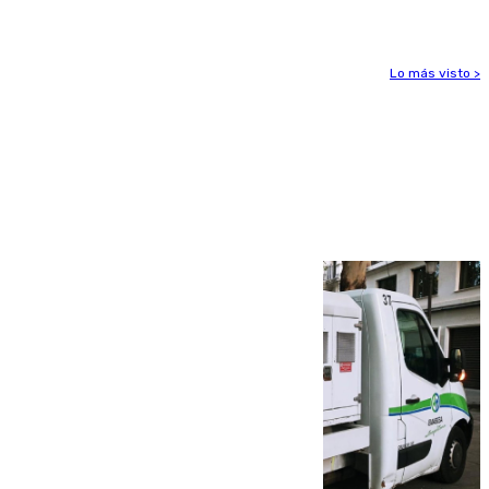
Lo más visto >
Más noticias
Ver más >