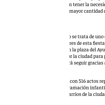
cuantas más personas mejor sin tener la necesida
ciudad donde se concentra una mayor cantidad d
Horario y dónde ver
Como es tradición, el Chupinazo se trata de un
esperados por todos los seguidores de esta fiest
tendrá lugar a las 12.00 horas en la plaza del A
colocarán pantallas gigantes por la ciudad para 
puntos. En la península, se podrá seguir gracias 
ETB1.
Los Sanfermines 2026 cuentan con 516 actos repart
Este año se apuesta por la programación infantil
la fiesta, llevando a diferentes barrios de la ciud
sorpresas.