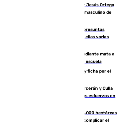
Dos sevillanos de oro: Manuel Cruz y Jesús Ortega
ganan el campeonato del mundo sub19 masculino de
remo
Un juzgado de Ceuta investiga seis presuntas
agresiones sexuales a migrantes, entre ellas varias
menores
Desastre en Tailandia: un joven estudiante mata a
tiros a sus abuelo y a profesores en una escuela
Luca Zidane rompe con el Granada y ficha por el
Leganés
Incendios de Castellón: Sierra Engarcerán y Culla
evolucionan positivamente y centran los esfuerzos en
Tírig
El incendio de Niebla ya supera las 4.000 hectáreas
afectadas y "se espera que se vuelva a complicar el
fuego"