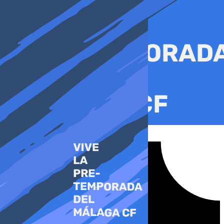
Ir
al
contenido
Tiktok