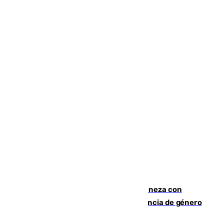
Retiene a su mujer en su casa y ameneza con
quemar la vivienda: nuevo caso de violencia de género
en Málaga