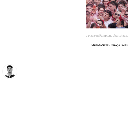
Jóvenes disfrutan de Sanfermines en una plaza en Pamplona abarrotada.
Eduardo Sanz - Europa Press
Ignacio Pérez
lunes, 6 julio 2026, 09:27
Compartir: