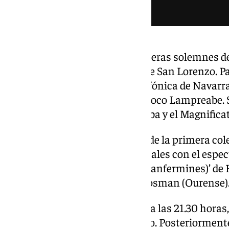
A las 20.00 horas serán las vísperas solemnes de
dedicada al santo en la iglesia de San Lorenzo. P
de la Catedral y la Orquesta Sinfónica de Navarra
Capilla de la Catedral, Ricardo Zoco Lampreabe. 
Vísperas de Mariano García Zalba y el Magnifica
A las 23.00 horas, será el turno de la primera c
Internacional de Fuegos Artificiales con el espe
Sanfermíns (Con arrojo en los Sanfermines)’ de 
Pirotecnia Fuegos Artificiales Josman (Ourense)
Isabel Aaiun será la encargada, a las 21.30 horas,
escenario de la Plaza del Castillo. Posteriormente,