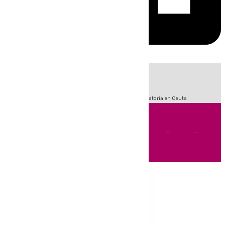
HOY
|
Fútbol
Sucesos
LaLiga
Primera División
Crisis Migratoria en Ceuta
Andalucía