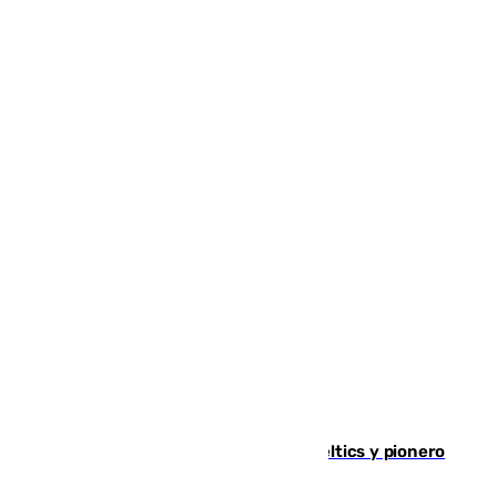
Muere Don Nelson, leyenda de los Celtics y pionero
desde el banquillo de la NBA