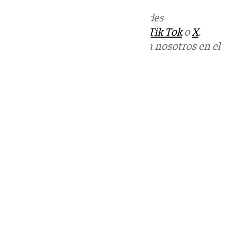
Más noticias de
101TV
en las redes
sociales:
Instagram
,
Facebook
,
Tik Tok
o
X
.
Puedes ponerte en contacto con nosotros en el
correo
informativos@101tv.es
Tags:
Últimas noticias