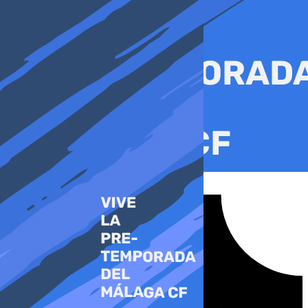
Ir
al
contenido
Tiktok