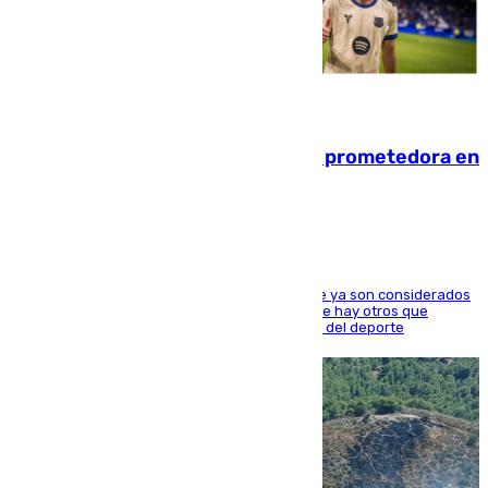
09.08.2026
El año 2007, una generación muy prometedora en
el mundo del fútbol
Hay varios jugadores de la nueva 'camada' que ya son considerados
estrellas como Lamine Yamal o Cubarsí, aunque hay otros que
apuntan a que podrán llegar marcar la historia del deporte