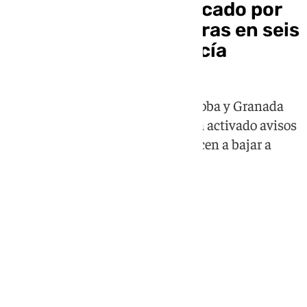
Inicio de semana marcado por
alertas de temperaturas en seis
provincias de Andalucía
Huelva, Sevilla, Jaén, Cádiz, Córdoba y Granada
son los lugares donde la Aemet ha activado avisos
por el calor, se espera que comiencen a bajar a
partir del jueves