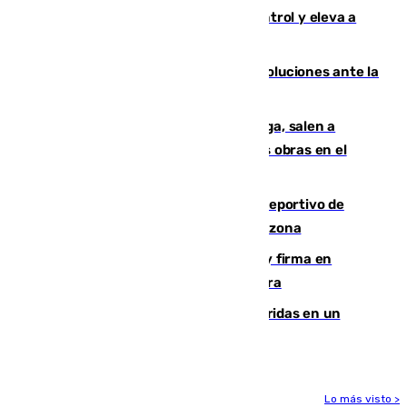
El incendio de Niebla avanza sin control y eleva a
8.000 las hectáreas afectadas
Más de 15.000 ceutíes claman por soluciones ante la
crisis migratoria
Los vecinos de Pedregalejo en Málaga, salen a
protestar en contra del resultado de las obras en el
paseo marítimo
Un incendio en un local del puerto deportivo de
Fuengirola genera una gran susto en la zona
Daniel Mérida derriba a Griekspoor y firma en
Montreal el mejor resultado de su carrera
Dos personas mueren y tres son heridas en un
accidente de tráfico en Utrera
Lo más visto >