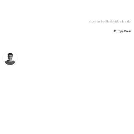
Mujer abanicándose en Sevilla debido a la calor
Europa Press
Jorge Aragón
lunes, 6 julio 2026, 13:37
Compartir: