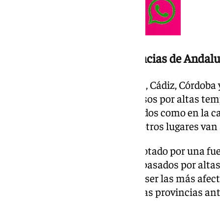
Calor extremo en seis provincias de Andalu
Este lunes, Huelva, Sevilla, Jaén, Cádiz, Córdoba
donde la Aemet ha activado avisos por altas te
destinadas a superar los 40 grados como en la 
Jaén o Valle del Guadalquivir y otros lugares va
No solo este lunes va a estar azotado por una fuer
miércoles también van a estar pasados por alta
de Sevilla, Córdoba y Jaén van a ser las más afec
mientras que el miércoles a estas provincias an
Condado de Huelva.