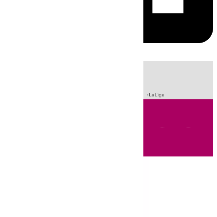
HOY
|
Incendios
Sucesos
Crisis Migratoria en Ceuta
Fútbol
LaLiga
Andalucía