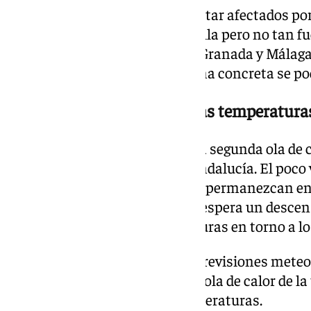
Varios lugares también van a estar afectados por
próximos días, el calor hará mella pero no tan f
anteriores. Estas son Almería, Granada y Mála
39 grados aunque en alguna zona concreta se podr
A final de semana bajarán las temperatur
Según la Aemet, parece que esta segunda ola de 
buena parte de la semana en Andalucía. El poco v
favorecer que las temperaturas permanezcan en 
días. A partir de este martes se espera un desc
seguirán registrando temperaturas en torno a los
Este jueves, si se cumplen las previsiones meteo
darse por finalizada la segunda ola de calor de 
avisos activados por altas temperaturas.