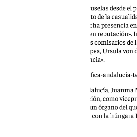
Moreno, que se encuentra en Bruselas desde el 
que el nombramiento «no es fruto de la casualida
«cinco años trabajando con mucha presencia en B
Andalucía gana en influencia y en reputación». 
va a poder reunirse con todos los comisarios de 
presidenta de la Comisión Europea, Ursula von de
ganará «en prestigio y en influencia».
https://www.101tv.es/que-significa-andalucia
El presidente de la Junta de Andalucía, Juanma 
jueves en Bruselas, por aclamación, como vicep
Europeo de las Regiones (CDR), un órgano del que
2027. Se turna en la presidencia con la húngara
elegida por aclamación.