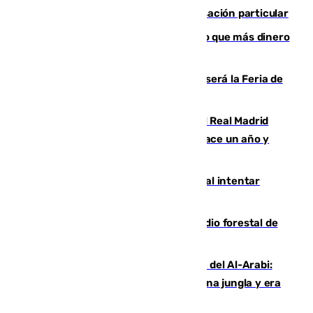
en el incendio de Los Gallardos ser acusación particular
Juanlu Sánchez, el sexto canterano que más dinero
deja en las arcas del Sevilla
Talleres, escape room y música: así será la Feria de
la Juventud Cofrade de Málaga
El fichaje más caro de la historia del Real Madrid
costaba 105 millones de euros menos hace un año y
jugaba en Leganés
Ceuta suma 82 fallecidos en el mar al intentar
cruzar la frontera española
Huelva eleva a emergencia el incendio forestal de
Niebla
Juanfran Funes, sobre el duro juego del Al-Arabi:
“Por momentos nos hemos metido en una jungla y era
hasta peligroso”