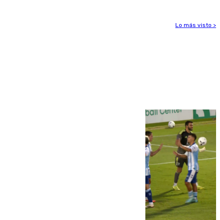
Lo más visto >
Más noticias
Ver más >