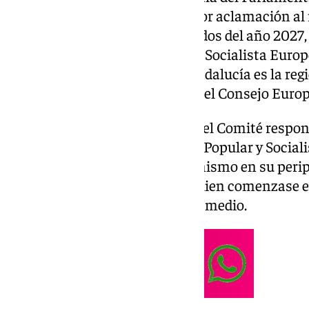
del Comité, el cual ha elevado por aclamación al
detentará el cargo hasta mediados del año 2027,
húngara Kata Tütto, del Partido Socialista Europe
Además, este miércoles que «Andalucía es la reg
una reunión con el presidente del Consejo Europ
La alternancia en la dirección del Comité respon
principales grupos europeos, el Popular y Sociali
compartir la dirección del organismo en su peri
se estableció que fuese Tütto quien comenzase e
relevase pasados los dos años y medio.