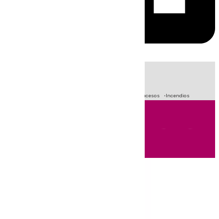
HOY
|
Fútbol
Primera División
Crisis Migratoria en Ceuta
Sucesos
Incendios
Andalucía