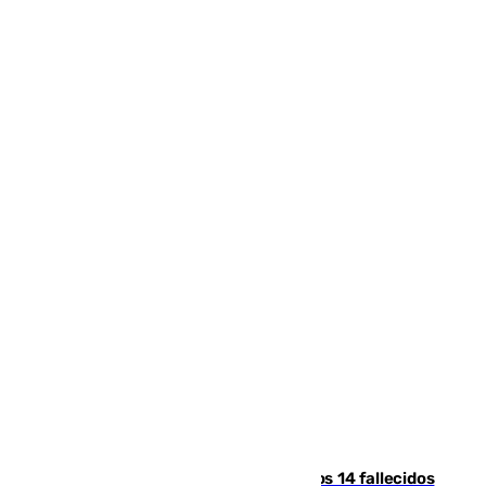
La Justicia ofrece a las familias de los 14 fallecidos