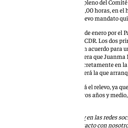
Ambos han sido elegidos por el pleno del Comité
ha desarrollado, a partir de las 9,00 horas, en e
europeo, dándose inicio a un nuevo mandato qu
Moreno fue propuesto a finales de enero por el 
como su candidato a presidir el CDR. Los dos pri
Popular y el Socialista, tienen un acuerdo para 
Comité de las Regiones, de manera que Juanma 
en una mitad del mandato, concretamente en la s
corresponde a Kata Tütto, que será la que arran
A mediados de 2027 se producirá el relevo, ya qu
presidencia en estos dos primeros años y medio
vicepresidente primero.
Descubre más noticias de
101Tv
en las redes soc
Tok
o
X
. Puedes ponerte en contacto con nosotro