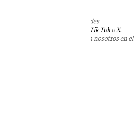
informativos@101tv.es
Más noticias de
101TV
en las redes
sociales:
Instagram
,
Facebook
,
Tik Tok
o
X
.
Puedes ponerte en contacto con nosotros en el
correo
informativos@101tv.es
Tags:
Últimas noticias