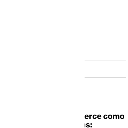
Andalucía
Juanma Moreno ya ejerce como
destacado de Bruselas: