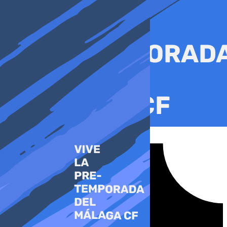
Ir
al
contenido
Tiktok