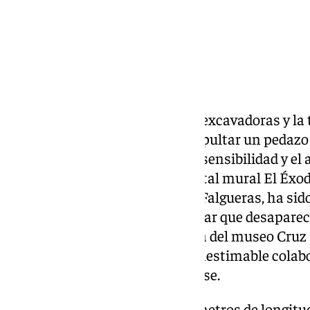
La Línea de la Concepción. Las excavadoras y la
la frontera amenazaban con sepultar un pedazo 
del Campo de Gibraltar, pero la sensibilidad y e
ganado la batalla. El monumental mural El Éxodo
por el recordado artista Nacho Falgueras, ha sido 
aduana entre La Línea y Gibraltar que desaparec
de la hija del artista, la directora del museo Cruz
edificio aduanero, amigos y la inestimable colab
cultura del ayuntamiento linense.
La obra, un coloso de casi seis metros de longitu