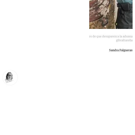
Recuperada la obra de Nacho Falguera, El éxodo de Gibraltar, antes de que desaparezca la aduana
gibraltareña
Sandra Falgueras
Ana Villalta
martes, 30 junio 2026, 19:56
Compartir: