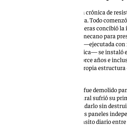
La historia de este mural es una crónica de resi
la propia evolución de la frontera. Todo comenzó
ochenta, cuando un joven Falgueras concibió la 
conceptual Éxodo de Gibraltar mecano para pres
Tras ganar el certamen, la obra —ejecutada con
madera y capas de pintura acrílica— se instaló en
aduana, donde permaneció catorce años e incluso 
funcionarios al integrar en su propia estructura
oficinas.
Cuando aquel primer inmueble fue demolido para
instalaciones fronterizas, el mural sufrió su pr
supervivencia. Para poder trasladarlo sin destruir
minuciosamente cortada en tres paneles indepe
formato, la obra custodió el tránsito diario entr