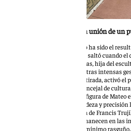
El rescate de la memoria y la unión de un 
La salvación de este patrimonio ha sido el resul
voluntades y afectos. La alarma saltó cuando el 
hizo inminente. Sandra Falgueras, hija del escul
rescatar el legado de su padre y, tras intensas ge
para obtener los permisos de retirada, activó el
estrecha colaboración con la concejal de cultura
engranaje físico del traslado, la figura de Mateo e
manejando con absoluta delicadeza y precisión 
con la inestimable colaboración de Francis Truji
de la Guardia Civil que aún permanecen en las in
alma de la obra sufriera el más mínimo rasguño.