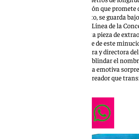
iniciar un proceso de restauración que promete 
un nuevo hogar que, de momento, se guarda bajo
secreto. El Ayuntamiento de La Línea de la Con
completo la recuperación de esta pieza de extrao
artístico y sentimental. Al frente de este minuci
Mercedes Corbacho, restauradora y directora del
consistorio linense ha decidido blindar el nom
para que su destino final sea una emotiva sorpre
artista, un tributo íntimo a un creador que tran
la comarca.