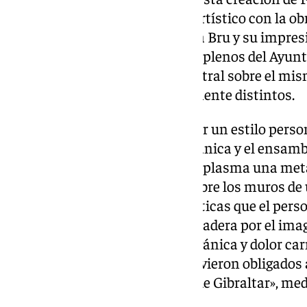
trazar un puente emocional y artístico con la ob
campogibraltareño: Luis Ortega Bru y su impresio
se puede admirar en el salón de plenos del Ayu
piezas dialogan de forma magistral sobre el mism
desde dos lenguajes completamente distintos.
La obra de Falgueras destaca por un estilo perso
su profundo interés por la mecánica y el ensambl
concepto constructivo, el autor plasma una metá
proyectada de forma poética sobre los muros d
son también las tareas burocráticas que el persona
contrario, el mural tallado en madera por el im
una demostración de fuerza orgánica y dolor car
familias y profesionales que se vieron obligados
Roque, ciudad «donde reside la de Gibraltar», me
trágica.