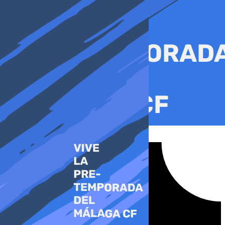
Ir
al
contenido
Tiktok