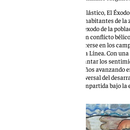
Más allá de su indudable valor plástico, El Éxodo
emocional entrañable para los habitantes de la 
Falgueras retratan el histórico éxodo de la pobla
Gran Asedio entre 1779 y 1783, un conflicto bélic
a abandonar el Peñón y establecerse en los cam
después, brotaría la ciudad de La Línea. Con una
simplifica las formas para agigantar los sentim
grupo de hombres, mujeres y niños avanzando en
grandes ruedas, un símbolo universal del desarraig
búsqueda de una nueva vida compartida bajo la e
fondo.