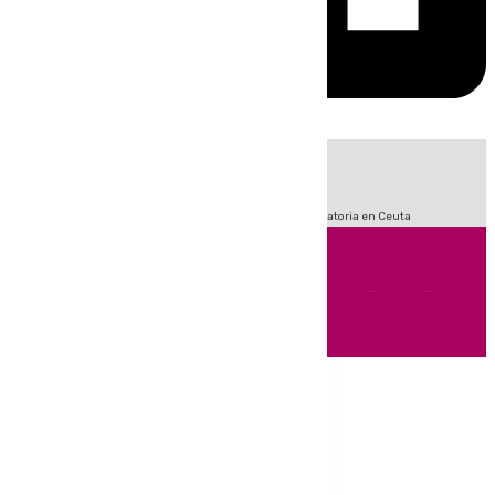
HOY
|
Fútbol
Sucesos
LaLiga
Primera División
Crisis Migratoria en Ceuta
Andalucía