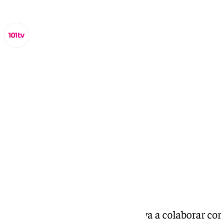
Lynx Devs
miércoles, 22 enero 2025, 12:14
Compartir:
La
Universidad de Cádiz
(UCA) va a colaborar co