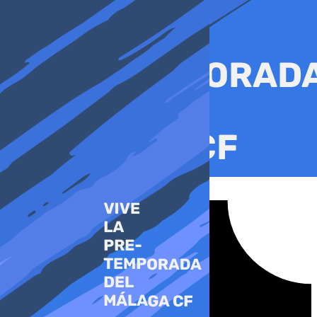
Ir
al
contenido
Tiktok