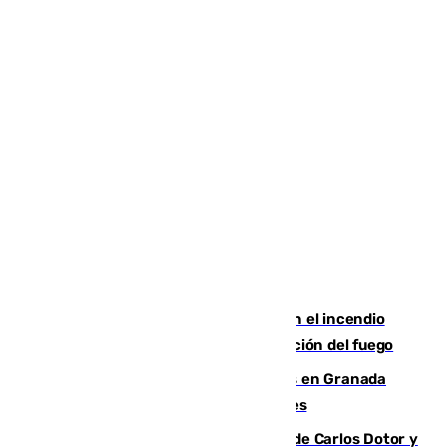
Activado el nivel 2 de emergencia en el incendio
forestal de Niebla por la compleja evolución del fuego
Controlado un incendio de rastrojos en Granada
junto a la autovía y al Callejón de Nogales
Juanfran Funes, sobre las lesiones de Carlos Dotor y