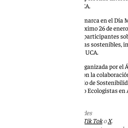
actualmente vinculadas a la UCA.
Esta acción participativa se enmarca en el Día 
Ambiental, que se celebra el próximo 26 de enero.
promueve el aprendizaje de los participantes sob
ecosistemas a través de prácticas sostenibles, 
ambiental, como ha indicado la UCA.
La jornada participativa está organizada por el
Ayuntamiento de Puerto Real con la colaboración
Sostenibilidad del Vicerrectorado de Sostenibili
de Cádiz junto a entidades como Ecologistas en 
El Pulmón de la Bahía.
Más noticias de
101TV
en las redes
sociales:
Instagram
,
Facebook
,
Tik Tok
o
X
.