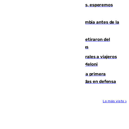
Fernando Calero: “Estamos preocupados, esperemos
que no sea nada”
Felipe VI refuerza los lazos con Colombia antes de la
llegada del nuevo presidente
Fernando Calero y Carlos Dotor se retiraron del
encuentro contra el Ceuta con molestias
España restablece controles temporales a viajeros
procedentes de Italia como repuesta a Meloni
El Málaga cae ante el Ceuta y suma la primera
derrota de la pretemporada dejando dudas en defensa
Lo más visto >
Más noticias