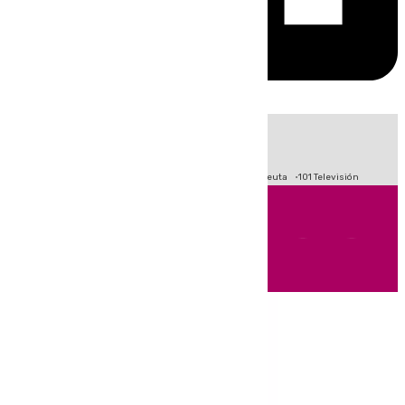
HOY
|
Fútbol
Primera División
LaLiga
Crisis Migratoria en Ceuta
101 Televisión
Andalucía