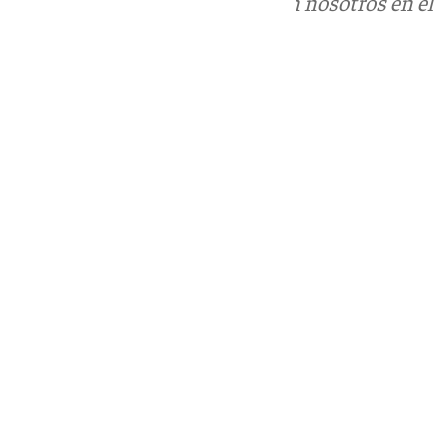
Puedes ponerte en contacto con nosotros en el
correo
informativos@101tv.es
Tags:
Últimas noticias