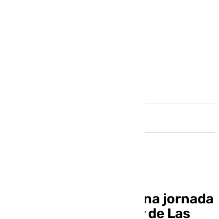
Andalucía
La UCA colabora en una jornada
para repoblar el Pinar de Las