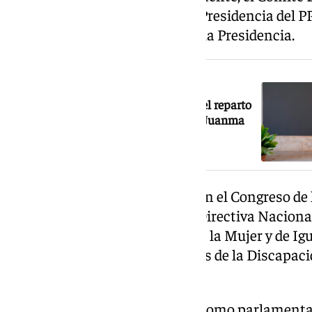
en directora del Gabinete de la Presidencia del 
vicesecretaria coordinadora de la Presidencia.
NOTICIA RELACIONADA
La nueva Junta de Andalucía: así es el reparto
de consejerías y vicepresidencias de Juanma
Moreno
De 2005 a 2008 ocupó escaño en el Congreso de 
de Sevilla, entrado en la Junta Directiva Naciona
Comisión Mixta de Derechos de la Mujer y de Igu
Comisión de Políticas Integrales de la Discapaci
Públicas.
Desde el año 2008 ha figurado como parlamenta