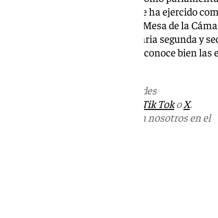
Parlamento de Andalucía, donde ha ejercido com
Parlamentario y miembro de la Mesa de la Cámar
vicepresidenta segunda, secretaria segunda y se
decir, al igual que Antonio Sanz conoce bien las
andaluz.
Más noticias de
101TV
en las redes
sociales:
Instagram
,
Facebook
,
Tik Tok
o
X
.
Puedes ponerte en contacto con nosotros en el
correo
informativos@101tv.es
Tags:
Junta de Andalucía
Últimas noticias