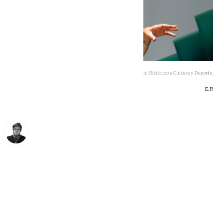
Patricia del Pozo suma Patrimonio Histórico a Cultura y Deporte.
E. P.
Enrique Rodríguez
jueves, 9 julio 2026, 16:05
Compartir: