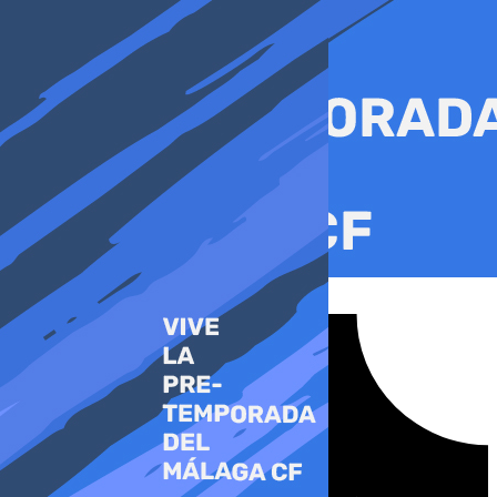
Ir
al
contenido
Tiktok