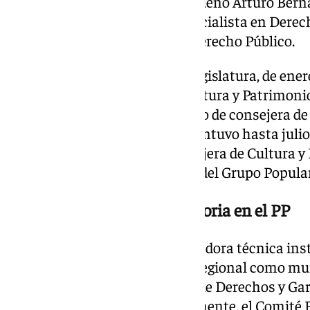
carteras que asumió del malagueño Arturo Berna
la Universidad de Sevilla y especialista en Dere
los estudios de Doctorado en Derecho Público.
Durante la totalidad de la XI Legislatura, de ener
al frente de la Consejería de Cultura y Patrimoni
en julio de 2022, asumió el cargo de consejera d
Formación Profesional, que mantuvo hasta julio
desempeñado el cargo de consejera de Cultura y
trabajar en la asesoría jurídica del Grupo Popul
Con una importante trayectoria en el PP
En 1999 fue nombrada coordinadora técnica insti
asesoría jurídica tanto a nivel regional como m
secretaria del Comité Andaluz de Derechos y Gar
Directiva Regional y, posteriormente, el Comité 