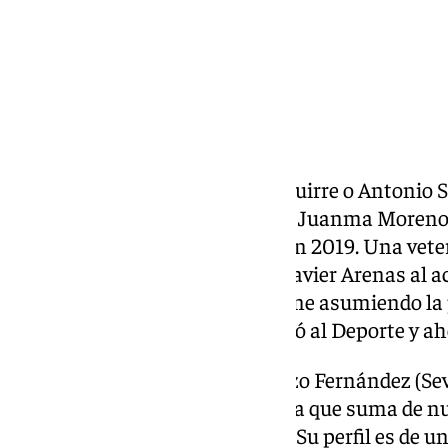
Patricia del Pozo como Jesús Aguirre o Antonio 
sigue en el Gobierno andaluz de Juanma Moreno 
alcanzó la Junta de Andalucía en 2019. Una vete
hizo el trasvase de la época de Javier Arenas al
Moreno. Desde hace tiempo viene asumiendo la p
que en la pasada legislatura unió al Deporte y a
De esta manera, Patricia del Pozo Fernández (Sevil
cartera de Cultura y Deporte, a la que suma de n
nomenclatura de la Consejería. Su perfil es de u