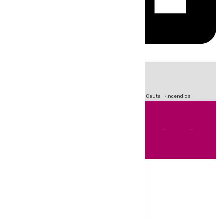
HOY
|
Fútbol
Sucesos
Primera División
Crisis Migratoria en Ceuta
Incendios
Andalucía