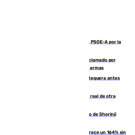
Vuelve el duelo dialéctico entre PP y PSOE-A por la
financiación de las autonomías
Detienen en Málaga a un fugitivo reclamado por
Colombia por homicidio y transporte de armas
Prueba final del Granada ante el Antequera antes
del inicio de la Liga
Ceuta se prepara ante la posibilidad real de otra
entrada masiva el 15 de agosto
Cártama, protagonista en el Europeo de Shorinji
Kempo celebrado en Berlín
La llegada de inmigrantes a Ceuta crece un 164% sin