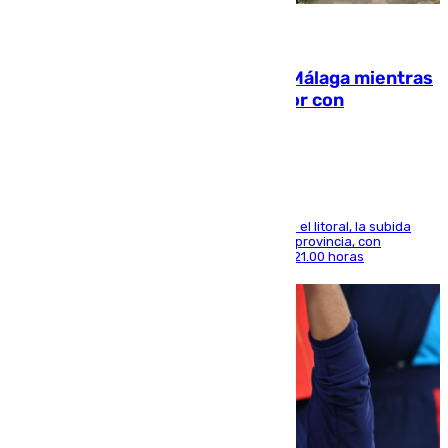
08.08.2026
El taró tiñe de niebla la costa de Málaga mientras
el calor se concentra en el interior con
Antequera en aviso amarillo
Mientras se alivia la sensación de bochorno en el litoral, la subida
térmica se notará sobre todo en el norte de la provincia, con
máximas que rozarán los 38 grados hasta las 21.00 horas