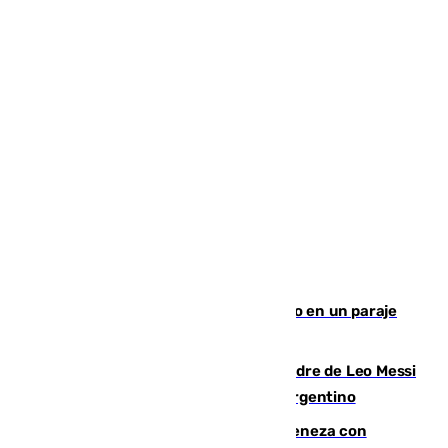
Los Bomberos combaten un incendio en un paraje
de Granada
Muere a los 68 años Jorge Messi, padre de Leo Messi
y pieza fundamental en la carrera del argentino
Retiene a su mujer en su casa y ameneza con