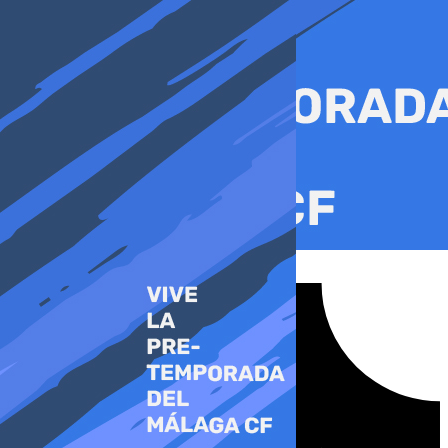
Ir
al
contenido
Tiktok