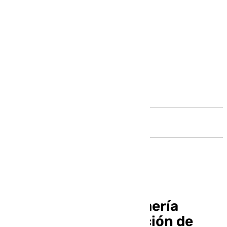
Andalucía
Unas jornadas en Almería
inciden en la implicación de