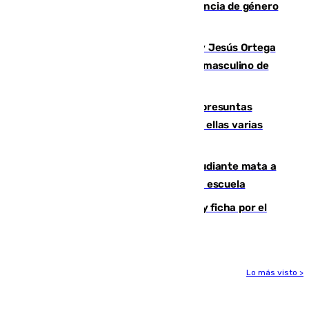
quemar la vivienda: nuevo caso de violencia de género
en Málaga
Dos sevillanos de oro: Manuel Cruz y Jesús Ortega
ganan el campeonato del mundo sub19 masculino de
remo
Un juzgado de Ceuta investiga seis presuntas
agresiones sexuales a migrantes, entre ellas varias
menores
Desastre en Tailandia: un joven estudiante mata a
tiros a sus abuelo y a profesores en una escuela
Luca Zidane rompe con el Granada y ficha por el
Leganés
Lo más visto >
Más noticias