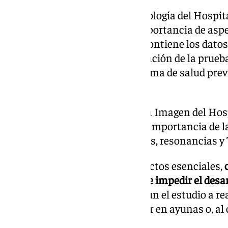
Así, desde la Unidad de Biotecnología del Hospit
recordado a los pacientes la importancia de as
orden de petición de analítica contiene los datos
las instrucciones para la realización de la prueb
como notificar cualquier problema de salud prev
resultado.
La Unidad de Diagnóstico por la Imagen del Hos
puesto también el acento en la importancia de l
como las ecografías, radiografías, resonancias y 
Para ello, se ha incidido en aspectos esenciales,
complementos metálicos puede impedir el desar
alterar los resultados
o que según el estudio a re
preparación previa, como acudir en ayunas o, al 
vejiga llenos.