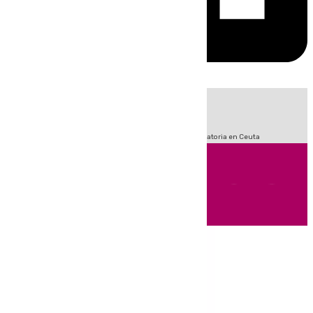
HOY
|
Fútbol
Sucesos
LaLiga
Primera División
Crisis Migratoria en Ceuta
Andalucía