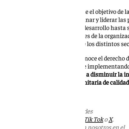
Desde la Junta han señalado que el objetivo de la
paciente en Andalucía es coordinar y liderar las 
del paciente, desde su diseño y desarrollo hasta 
actuaciones en diferentes niveles de la organizac
profesionales y responsables de los distintos se
Andalucía, comunidad que reconoce el derecho de
atención sanitaria segura, viene implementand
seguridad del paciente dirigidas a disminuir la 
en el marco de una atención sanitaria de calidad
Más noticias de
101TV
en las redes
sociales:
Instagram
,
Facebook
,
Tik Tok
o
X
.
Puedes ponerte en contacto con nosotros en el