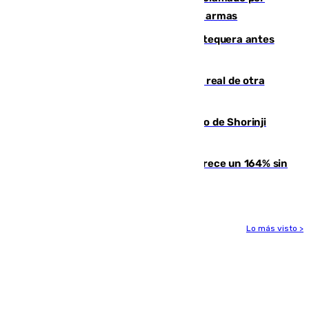
Colombia por homicidio y transporte de armas
Prueba final del Granada ante el Antequera antes
del inicio de la Liga
Ceuta se prepara ante la posibilidad real de otra
entrada masiva el 15 de agosto
Cártama, protagonista en el Europeo de Shorinji
Kempo celebrado en Berlín
La llegada de inmigrantes a Ceuta crece un 164% sin
contar la entrada masiva
Lo más visto >
Más noticias
Ver más >