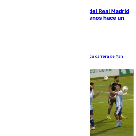
El fichaje más caro de la historia del Real Madrid
costaba 105 millones de euros menos hace un
año y jugaba en Leganés
Del filial pepinero a récord absoluto: la meteórica carrera de Yan
Diomande en solo doce meses