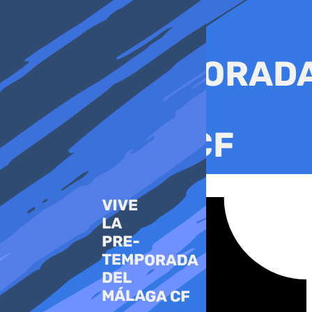
Ir
al
contenido
Tiktok