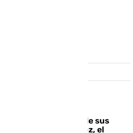
Andalucía
El Prado dedica una de sus
salas a Antonio Muñoz, el