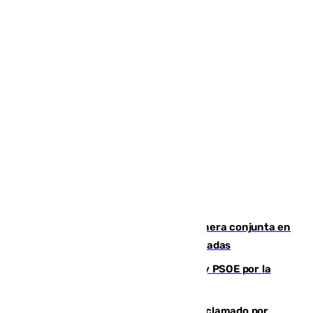
Guardia Civil y RFEF trabajan de manera conjunta en
el caso de las estafas de ventas de entradas
Vuelve el duelo dialéctico entre PP y PSOE por la
financiación de las autonomías
Detienen en Málaga a un fugitivo reclamado por