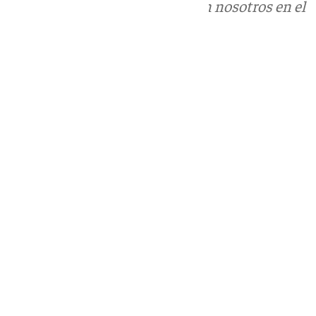
Puedes ponerte en contacto con nosotros en el
correo
informativos@101tv.es
Tags:
Últimas noticias