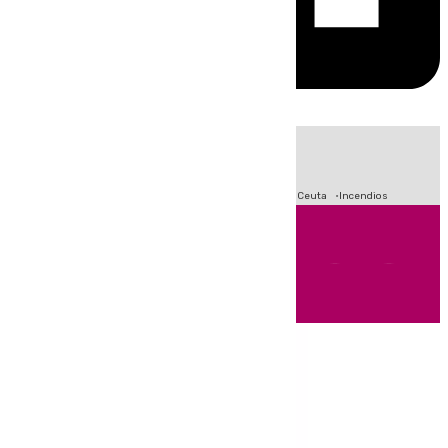
HOY
|
Fútbol
Sucesos
Primera División
Crisis Migratoria en Ceuta
Incendios
Andalucía