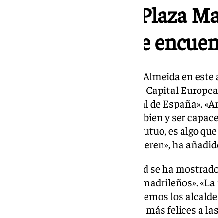
reinauguran la Plaza Ma
en un espacio de encuen
Sobre la presencia de Martínez-Almeida en este a
que «para Jerez, que aspira a ser Capital Europea
tener aquí al alcalde de la capital de España». 
que las ciudades deben llevarse bien y ser capace
compromiso, unión y trabajo mutuo, es algo que 
que es lo que los ciudadanos quieren», ha añadid
Por su parte, el alcalde de Madrid se ha mostra
recibimiento que da Jerez a los madrileños». «La
porque obedece a lo que nos debemos los alcaldes
peticiones vecinales para hacer más felices a la