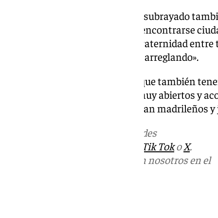
José Luis Martínez-Almeida ha subrayado tambié
Madrid simboliza «que puedan encontrarse ciuda
diferentes y que haya lazos de fraternidad entre t
Cataluña, que también la están arreglando».
«Aquí en Jerez tenéis una cosa que también ten
compartimos, y es que somos muy abiertos y ac
los que vengan de fuera se sientan madrileños y 
Más noticias de
101TV
en las redes
sociales:
Instagram
,
Facebook
,
Tik Tok
o
X
.
Puedes ponerte en contacto con nosotros en el
correo
informativos@101tv.es
Tags: