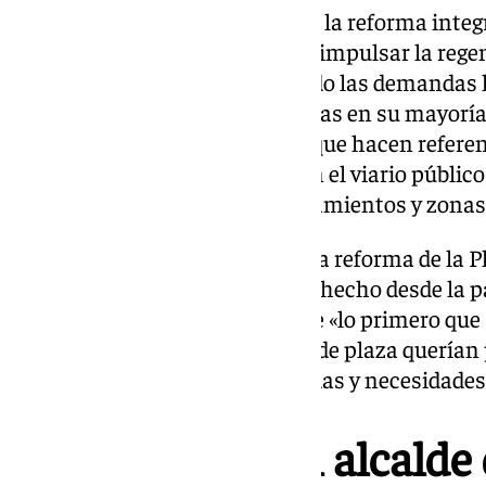
García-Pelayo ha recordado que la reforma integ
al compromiso del Gobierno de impulsar la rege
públicos de la ciudad, atendiendo las demandas h
colectivos vecinales, relacionadas en su mayorí
de los barrios y las barriadas, y que hacen refere
mantenimiento, deficiencias en el viario público y
carencia o mal estado de equipamientos y zonas 
Igualmente, ha subrayado que la reforma de la P
el Gobierno solo, sino que se ha hecho desde la p
recordando, en este sentido, que «lo primero que 
escucharlos y conocer qué tipo de plaza querían 
más se ajustasen a sus demandas y necesidades 
La alcaldesa y el alcald