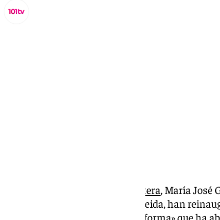
Lynx Devs
viernes, 7 febrero 2025, 14:19
Compartir:
La alcaldesa de
Jerez de la Frontera
, María José G
Madrid, José Luis Martínez Almeida, han reinau
sido objeto de una «completa reforma» que ha ab