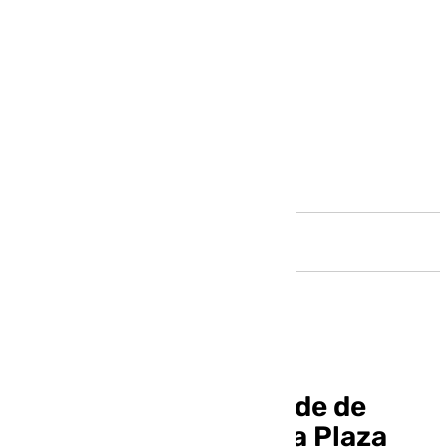
Andalucía
La alcaldesa y el alcalde de
Madrid reinauguran la Plaza