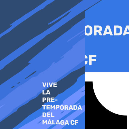
Ir
al
contenido
Tiktok