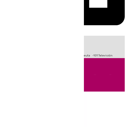
HOY
|
Fútbol
Primera División
LaLiga
Crisis Migratoria en Ceuta
101 Televisión
Andalucía