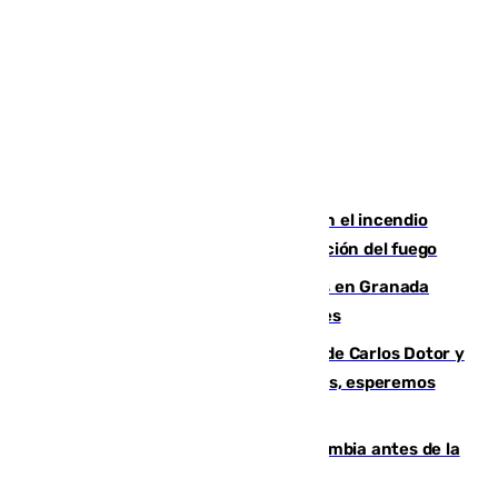
Activado el nivel 2 de emergencia en el incendio
forestal de Niebla por la compleja evolución del fuego
Controlado un incendio de rastrojos en Granada
junto a la autovía y al Callejón de Nogales
Juanfran Funes, sobre las lesiones de Carlos Dotor y
Fernando Calero: “Estamos preocupados, esperemos
que no sea nada”
Felipe VI refuerza los lazos con Colombia antes de la
llegada del nuevo presidente