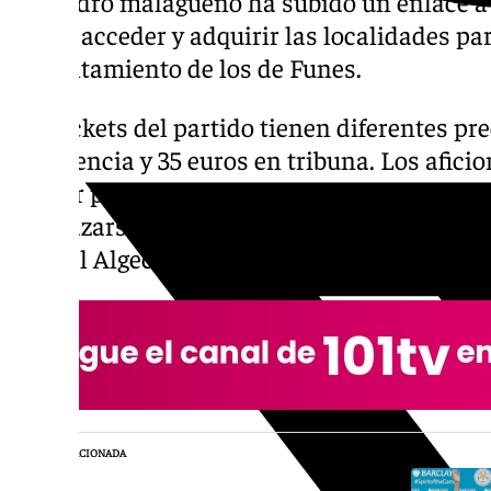
El cuadro malagueño ha subido un enlace a s
puede acceder y adquirir las localidades par
enfrentamiento de los de Funes.
Los tickets del partido tienen diferentes pre
preferencia y 35 euros en tribuna. Los afici
primer partido en directo del Málaga de Pr
desplazarse hasta el Estadio Nuevo Mirador
local el Algeciras.
NOTICIA RELACIONADA