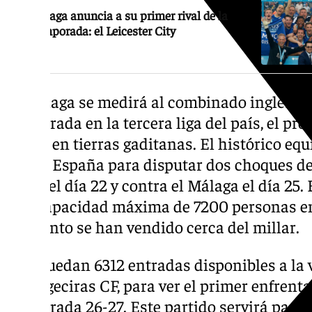
El Málaga anuncia a su primer rival de la
pretemporada: el Leicester City
El Málaga se medirá al combinado inglés, q
temporada en la tercera liga del país, el próx
horas, en tierras gaditanas. El histórico equ
sur de España para disputar dos choques de
Cádiz el día 22 y contra el Málaga el día 25. 
una capacidad máxima de 7200 personas en t
momento se han vendido cerca del millar.
Aún quedan 6312 entradas disponibles a la 
del Algeciras CF, para ver el primer enfrent
temporada 26-27. Este partido servirá para p