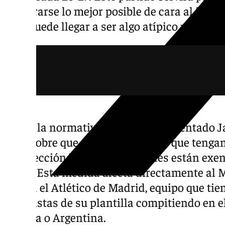
prepararse lo mejor posible de cara al inicio
cual puede llegar a ser algo atípico para el 
Según la normativa que ha implementado Ja
Liga, sobre que todos los equipos que tenga
su selección llegue a semifinales están exen
fecha. Esta medida afecta directamente al M
contra el Atlético de Madrid, equipo que ti
futbolistas de su plantilla compitiendo en 
España o Argentina.