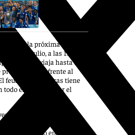
ue jugará la próxima
imo 25 de julio, a las 19.00
ipo británico viaja hasta el
 pretemporada, frente al
El feudo del Algeciras tiene
odo el estadio y por el
venta, según la página web
amiento de los de Funes en la
onerse a punto en lo físico y