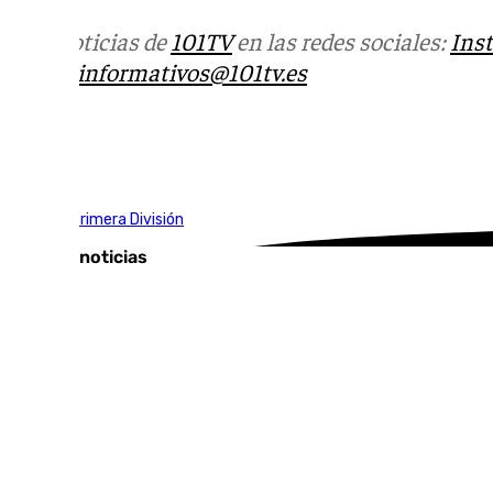
Más noticias de
101TV
en las redes sociales:
Ins
correo
informativos@101tv.es
Tags:
LaLiga
Primera División
Últimas noticias