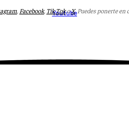
tagram
,
Facebook
,
Tik Tok
o
X
. Puedes ponerte en 
Youtube