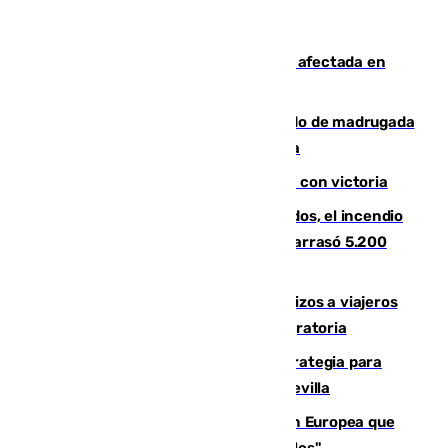
Incendios de Castellón: la superficie afectada en
Tírig roza las 400 hectáreas
Muere un peatón tras ser atropellado de madrugada
en la carretera A-7 a su paso por Málaga
El Granada cierra su puesta a punto con victoria
Un mes de la tragedia de Los Gallardos, el incendio
que acabó con la vida de 14 personas y arrasó 5.200
hectáreas
España establece controles fronterizos a viajeros
procedentes de Italia por la presión migratoria
El Ayuntamiento desarrolla una estrategia para
recuperar la identidad patrimonial de Sevilla
España e Italia garantizan a la Unión Europea que
sus controles fronterizos son "temporales"