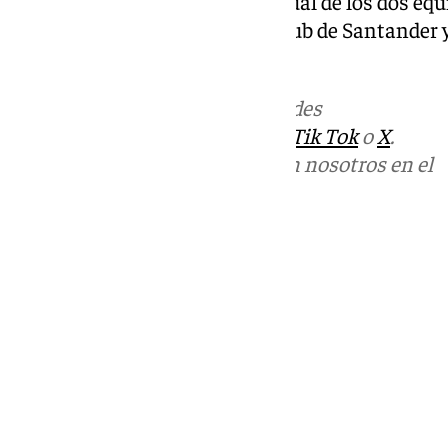
campaña, el que dictaminará cuál de los dos eq
próximo curso a Real Racing Club de Santander 
categoría del fútbol español.
Más noticias de
101TV
en las redes
sociales:
Instagram
,
Facebook
,
Tik Tok
o
X
.
Puedes ponerte en contacto con nosotros en el
correo
informativos@101tv.es
Tags:
Almería
Fútbol
Últimas noticias