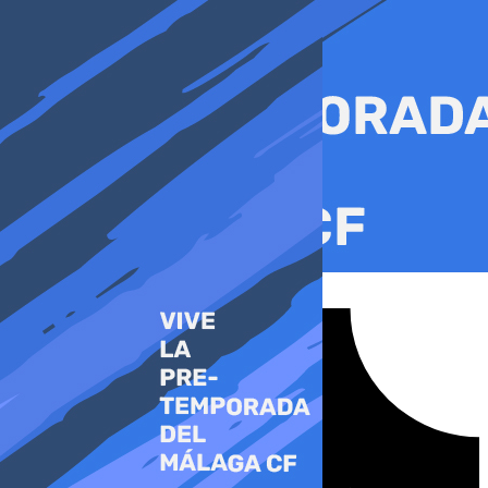
Ir
al
contenido
Tiktok