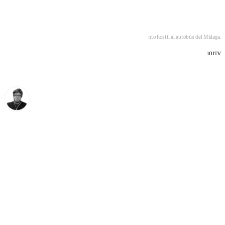
El recibimiento hostil al autobús del Málaga.
101TV
Enrique Rodríguez
sábado, 20 junio 2026, 20:18
Compartir: