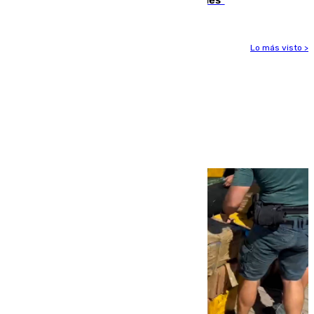
Lo más visto >
Más noticias
Ver más >