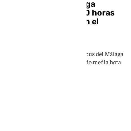
La final Almería-Málaga
comenzará a las 21.30 horas
por los altercados con el
autobús visitante
La rotura de varias lunas del autobús del Málaga
obliga a retrasar el inicio del partido media hora
debido a motivos de seguridad