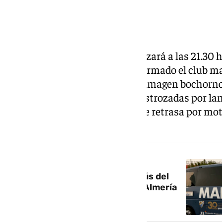
La final Almería-Málaga comenzará a las 21.30 ho
autobús visitante. Así lo ha informado el club m
comunicación después de esta imagen bochorno
del equipo de la Costa del Sol destrozadas por l
ultras almerienses. El partido se retrasa por mo
confirmado ya.
NOTICIA RELACIONADA
Rompen varias lunas del autobús del
Málaga: recibimiento hostil en Almería
con momentos de tensión