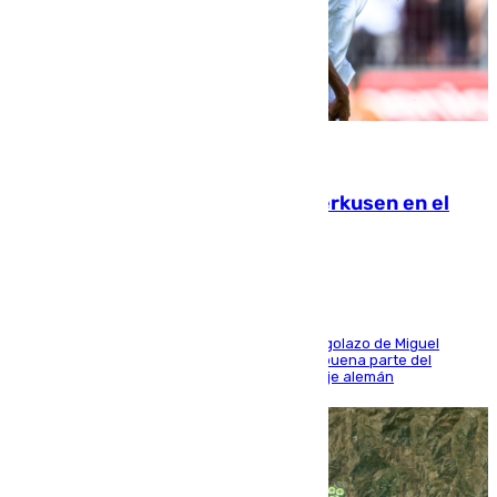
08.08.2026
El Sevilla se desinfla ante el Leverkusen en el
último ensayo (1-2)
El conjunto de Luis García se adelantó con un golazo de Miguel
Sierra y ofreció buenas sensaciones durante buena parte del
encuentro, pero acabó cediendo ante el empuje alemán