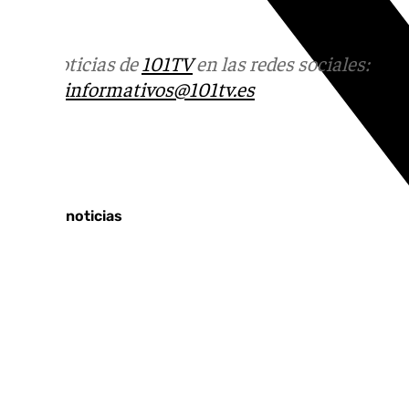
Julio.
Más noticias de
101TV
en las redes sociales:
Ins
correo
informativos@101tv.es
Tags:
Últimas noticias