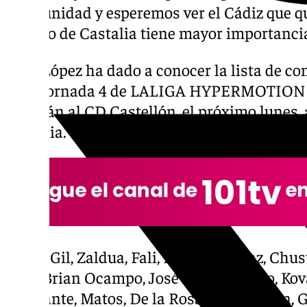
oportunidad y esperemos ver el Cádiz que quie
estadio de Castalia tiene mayor importancia
Paco López ha dado a conocer la lista de c
de la jornada 4 de LALIGA HYPERMOTION en
medirán al CD Castellón, el próximo lunes, a
Castalia.
David Gil, Zaldua, Fali, Rubén Alcaraz, Chus
Álex, Brian Ocampo, José Antonio Caro, Ko
Escalante, Matos, De la Rosa, Iza, Alarcón, G