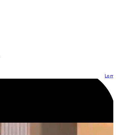
6
Lo más visto >