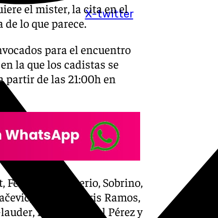
re el mister, la cita en el
X-twitter
 de lo que parece.
onvocados para el encuentro
 la que los cadistas se
 partir de las 21:00h en
t, Fede San Emeterio, Sobrino,
vačević, Mwepu, Chris Ramos,
lauder, Diakité, Ángel Pérez y