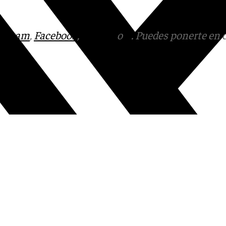
tagram
,
Facebook
,
Tik Tok
o
X
. Puedes ponerte en 