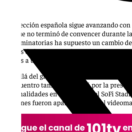
La selección española sigue avanzando con 
Aunque no terminó de convencer durante la f
las eliminatorias ha supuesto un cambio de
de Luis de la Fuente se impusieron con auto
gracias a un doblete de Mikel Oyarzabal y u
Más allá del gran rendimiento del combinad
el encuentro también destacó por la prese
personalidades en las gradas del SoFi Stad
imágenes fueron apareciendo en el videomar