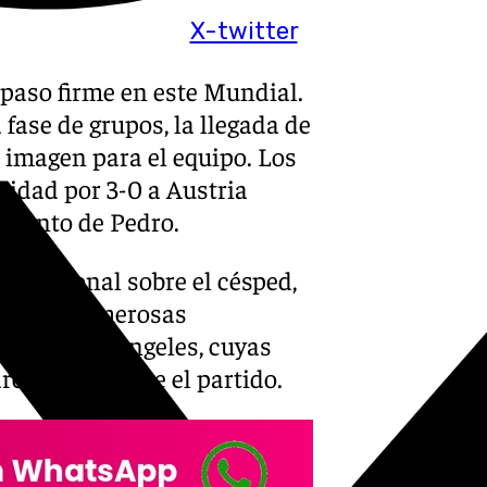
X-twitter
paso firme en este Mundial.
ase de grupos, la llegada de
 imagen para el equipo. Los
ridad por 3-0 a Austria
n tanto de Pedro.
o nacional sobre el césped,
ncia de numerosas
ium de Los Ángeles, cuyas
cador durante el partido.