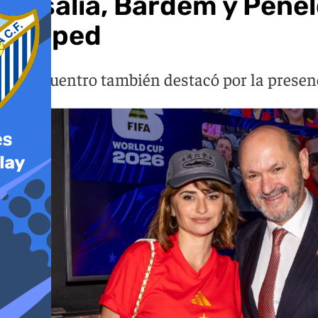
Rosalía, Bardem y Penél
césped
El encuentro también destacó por la presen