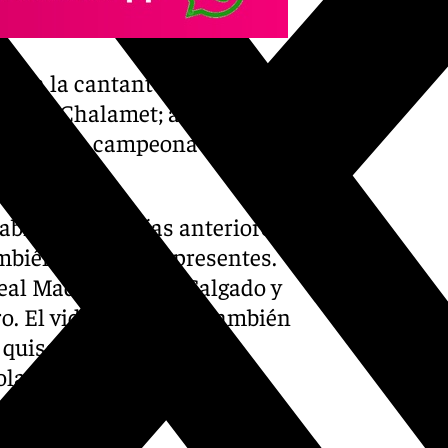
ban la cantante Rosalía; los
mothée Chalamet; así como
n española campeona del
abía visto en días anteriores
ambién estuvieron presentes.
 Real Madrid Míchel Salgado y
ro. El videomarcador también
 quiso perderse la
la desde la grada.