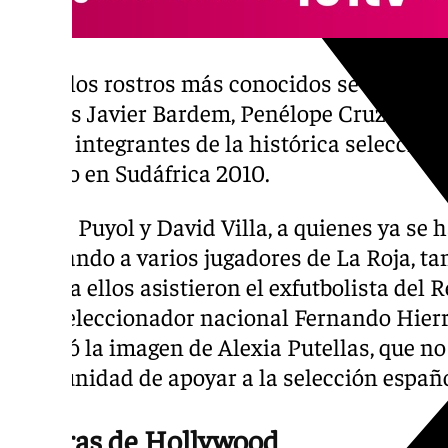
Entre los rostros más conocidos se encontra
actores Javier Bardem, Penélope Cruz y Ti
varios integrantes de la histórica selecció
mundo en Sudáfrica 2010.
Carles Puyol y David Villa, a quienes ya se h
saludando a varios jugadores de La Roja, t
Junto a ellos asistieron el exfutbolista del
el exseleccionador nacional Fernando Hier
mostró la imagen de Alexia Putellas, que no
oportunidad de apoyar a la selección españo
Figuras de Hollywood