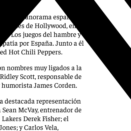
imitó al panorama español. El
bridades de Hollywood, entre
a de Los juegos del hambre y
mpatía por España. Junto a él
Red Hot Chili Peppers.
on nombres muy ligados a la
Ridley Scott, responsable de
 y humorista James Corden.
a destacada representación
an Sean McVay, entrenador de
Lakers Derek Fisher; el
ones; y Carlos Vela,