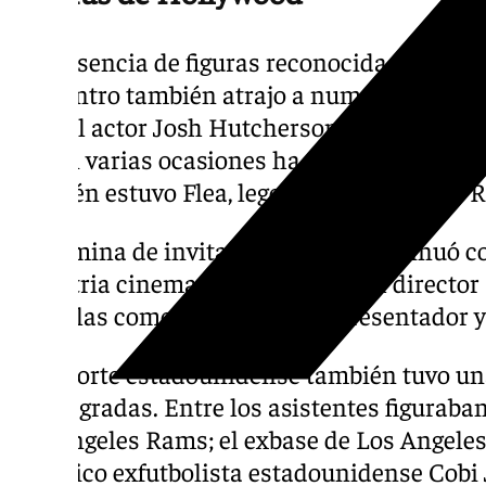
La presencia de figuras reconocidas no se l
encuentro también atrajo a numerosas cele
ellas el actor Josh Hutcherson, protagonist
que en varias ocasiones ha expresado su si
también estuvo Flea, legendario bajista de 
La nómina de invitados ilustres continuó c
industria cinematográfica, como el director 
películas como Gladiator, y el presentador
El deporte estadounidense también tuvo un
en las gradas. Entre los asistentes figurab
Los Angeles Rams; el exbase de Los Angeles 
histórico exfutbolista estadounidense Cobi J